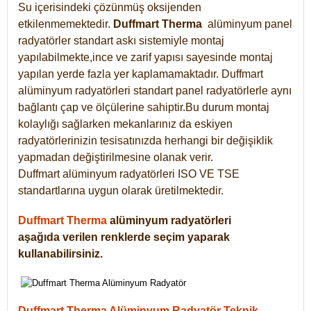
Su içerisindeki çözünmüş oksijenden
etkilenmemektedir.
Duffmart
Therma
alüminyum panel
radyatörler standart askı sistemiyle montaj
yapılabilmekte,ince ve zarif yapısı sayesinde montaj
yapılan yerde fazla yer kaplamamaktadır. Duffmart
alüminyum radyatörleri standart panel radyatörlerle aynı
bağlantı çap ve ölçülerine sahiptir.Bu durum montaj
kolaylığı sağlarken mekanlarınız da eskiyen
radyatörlerinizin tesisatınızda herhangi bir değişiklik
yapmadan değiştirilmesine olanak verir.
Duffmart alüminyum radyatörleri ISO VE TSE
standartlarına uygun olarak üretilmektedir.
Duffmart Therma
alüminyum radyatörleri
aşağıda verilen renklerde seçim yaparak
kullanabilirsiniz.
Duffmart Therma Alüminyum Radyatör Teknik