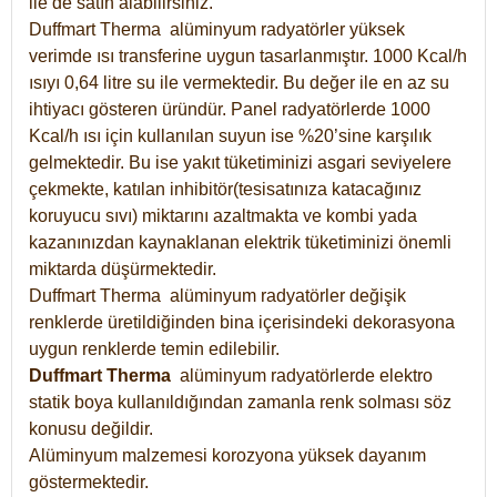
ile de satın alabilirsiniz.
Duffmart Therma alüminyum radyatörler yüksek
verimde ısı transferine uygun tasarlanmıştır. 1000 Kcal/h
ısıyı 0,64 litre su ile vermektedir. Bu değer ile en az su
ihtiyacı gösteren üründür. Panel radyatörlerde 1000
Kcal/h ısı için kullanılan suyun ise %20’sine karşılık
gelmektedir. Bu ise yakıt tüketiminizi asgari seviyelere
çekmekte, katılan inhibitör(tesisatınıza katacağınız
koruyucu sıvı) miktarını azaltmakta ve kombi yada
kazanınızdan kaynaklanan elektrik tüketiminizi önemli
miktarda düşürmektedir.
Duffmart Therma alüminyum radyatörler değişik
renklerde üretildiğinden bina içerisindeki dekorasyona
uygun renklerde temin edilebilir.
Duffmart
Therma
alüminyum radyatörlerde elektro
statik boya kullanıldığından zamanla renk solması söz
konusu değildir.
Alüminyum malzemesi korozyona yüksek dayanım
göstermektedir.