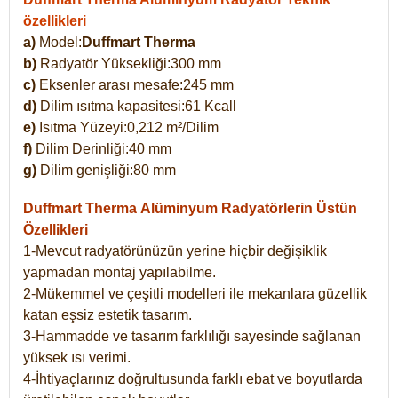
özellikleri
a)
Model:
Duffmart Therma
b)
Radyatör Yüksekliği:300 mm
c)
Eksenler arası mesafe:245 mm
d)
Dilim ısıtma kapasitesi:61 Kcall
e)
Isıtma Yüzeyi:0,212 m²/Dilim
f)
Dilim Derinliği:40 mm
g)
Dilim genişliği:80 mm
Duffmart Therma
Alüminyum Radyatörlerin Üstün
Özellikleri
1-Mevcut radyatörünüzün yerine hiçbir değişiklik
yapmadan montaj yapılabilme.
2-Mükemmel ve çeşitli modelleri ile mekanlara güzellik
katan eşsiz estetik tasarım.
3-Hammadde ve tasarım farklılığı sayesinde sağlanan
yüksek ısı verimi.
4-İhtiyaçlarınız doğrultusunda farklı ebat ve boyutlarda