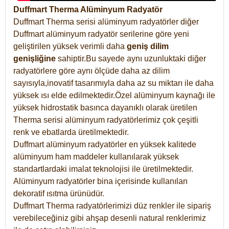
Duffmart Therma Alüminyum Radyatör
Duffmart Therma serisi alüminyum radyatörler diğer
Duffmart alüminyum radyatör serilerine göre yeni
geliştirilen yüksek verimli daha
geniş dilim
genişliğine
sahiptir.Bu sayede aynı uzunluktaki diğer
radyatörlere göre aynı ölçüde daha az dilim
sayısıyla,inovatif tasarımıyla daha az su miktarı ile daha
yüksek ısı elde edilmektedir.Özel alüminyum kaynağı ile
yüksek hidrostatik basınca dayanıklı olarak üretilen
Therma serisi alüminyum radyatörlerimiz çok çeşitli
renk ve ebatlarda üretilmektedir.
Duffmart alüminyum radyatörler en yüksek kalitede
alüminyum ham maddeler kullanılarak yüksek
standartlardaki imalat teknolojisi ile üretilmektedir.
Alüminyum radyatörler bina içerisinde kullanılan
dekoratif ısıtma ürünüdür.
Duffmart Therma radyatörlerimizi düz renkler ile sipariş
verebileceğiniz gibi ahşap desenli natural renklerimiz