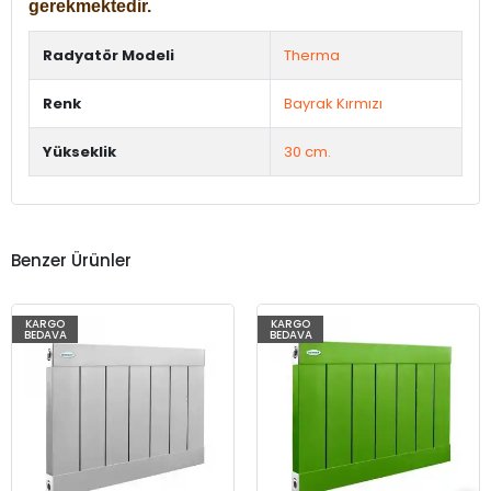
gerekmektedir.
Radyatör Modeli
Therma
Renk
Bayrak Kırmızı
Yükseklik
30 cm.
Benzer Ürünler
KARGO
KARGO
BEDAVA
BEDAVA