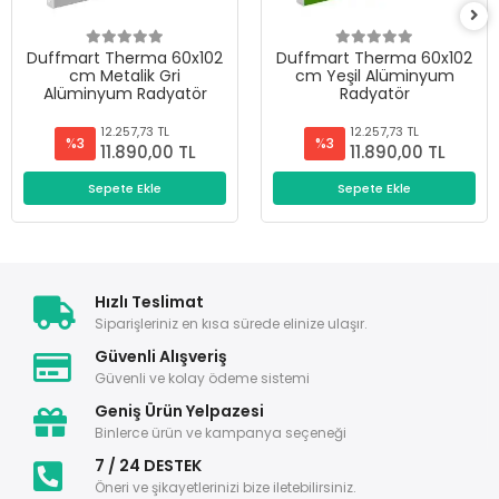
Duffmart Therma 60x102
Duffmart Therma 60x102
cm Metalik Gri
cm Yeşil Alüminyum
Alüminyum Radyatör
Radyatör
12.257,73 TL
12.257,73 TL
%3
%3
11.890,00 TL
11.890,00 TL
Sepete Ekle
Sepete Ekle
Hızlı Teslimat
Siparişleriniz en kısa sürede elinize ulaşır.
Güvenli Alışveriş
Güvenli ve kolay ödeme sistemi
Geniş Ürün Yelpazesi
Binlerce ürün ve kampanya seçeneği
7 / 24 DESTEK
Öneri ve şikayetlerinizi bize iletebilirsiniz.