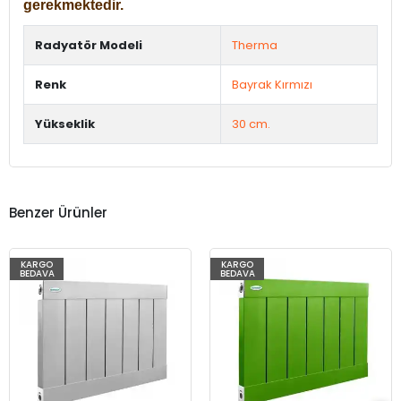
gerekmektedir.
Radyatör Modeli
Therma
Renk
Bayrak Kırmızı
Yükseklik
30 cm.
Benzer Ürünler
KARGO
KARGO
BEDAVA
BEDAVA