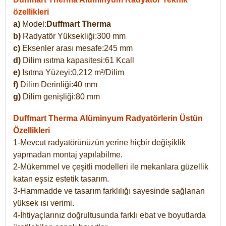
özellikleri
a)
Model:
Duffmart Therma
b)
Radyatör Yüksekliği:300 mm
c)
Eksenler arası mesafe:245 mm
d)
Dilim ısıtma kapasitesi:61 Kcall
e)
Isıtma Yüzeyi:0,212 m²/Dilim
f)
Dilim Derinliği:40 mm
g)
Dilim genişliği:80 mm
Duffmart Therma
Alüminyum Radyatörlerin Üstün
Özellikleri
1-Mevcut radyatörünüzün yerine hiçbir değişiklik
yapmadan montaj yapılabilme.
2-Mükemmel ve çeşitli modelleri ile mekanlara güzellik
katan eşsiz estetik tasarım.
3-Hammadde ve tasarım farklılığı sayesinde sağlanan
yüksek ısı verimi.
4-İhtiyaçlarınız doğrultusunda farklı ebat ve boyutlarda