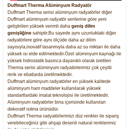
Duffmart Therma Alüminyum Radyatör
Duffmart Therma serisi alüminyum radyatörler diğer
Duffmart alüminyum radyatör serilerine göre yeni
geliştirilen yüksek verimli daha
geniş dilim
genişliğine
sahiptir.Bu sayede aynı uzunluktaki diğer
radyatörlere göre aynı ölçüde daha az dilim
sayısıyla,inovatif tasarımıyla daha az su miktarı ile daha
yüksek ısı elde edilmektedir.Özel alüminyum kaynağı ile
yüksek hidrostatik basınca dayanıklı olarak üretilen
Therma serisi alüminyum radyatörlerimiz çok çeşitli
renk ve ebatlarda üretilmektedir.
Duffmart alüminyum radyatörler en yüksek kalitede
alüminyum ham maddeler kullanılarak yüksek
standartlardaki imalat teknolojisi ile üretilmektedir.
Alüminyum radyatörler bina içerisinde kullanılan
dekoratif ısıtma ürünüdür.
Duffmart Therma radyatörlerimizi düz renkler ile sipariş
verebileceğiniz gibi ahşap desenli natural renklerimiz