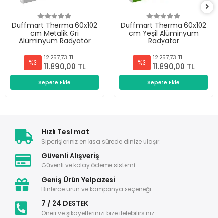
Duffmart Therma 60x102
Duffmart Therma 60x102
cm Metalik Gri
cm Yeşil Alüminyum
Alüminyum Radyatör
Radyatör
12.257,73 TL
12.257,73 TL
%3
%3
11.890,00 TL
11.890,00 TL
Sepete Ekle
Sepete Ekle
Hızlı Teslimat
Siparişleriniz en kısa sürede elinize ulaşır.
Güvenli Alışveriş
Güvenli ve kolay ödeme sistemi
Geniş Ürün Yelpazesi
Binlerce ürün ve kampanya seçeneği
7 / 24 DESTEK
Öneri ve şikayetlerinizi bize iletebilirsiniz.