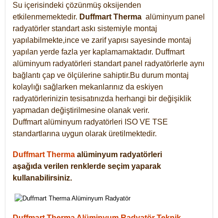
Su içerisindeki çözünmüş oksijenden
etkilenmemektedir.
Duffmart
Therma
alüminyum panel
radyatörler standart askı sistemiyle montaj
yapılabilmekte,ince ve zarif yapısı sayesinde montaj
yapılan yerde fazla yer kaplamamaktadır. Duffmart
alüminyum radyatörleri standart panel radyatörlerle aynı
bağlantı çap ve ölçülerine sahiptir.Bu durum montaj
kolaylığı sağlarken mekanlarınız da eskiyen
radyatörlerinizin tesisatınızda herhangi bir değişiklik
yapmadan değiştirilmesine olanak verir.
Duffmart alüminyum radyatörleri ISO VE TSE
standartlarına uygun olarak üretilmektedir.
Duffmart Therma
alüminyum radyatörleri
aşağıda verilen renklerde seçim yaparak
kullanabilirsiniz.
Duffmart Therma Alüminyum Radyatör Teknik