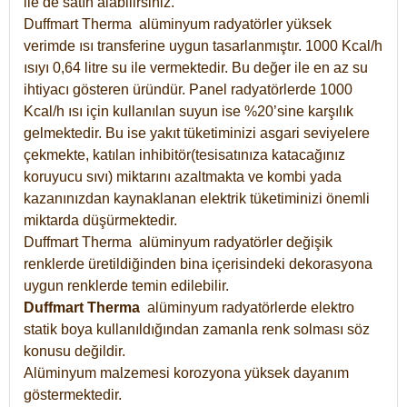
ile de satın alabilirsiniz.
Duffmart Therma alüminyum radyatörler yüksek
verimde ısı transferine uygun tasarlanmıştır. 1000 Kcal/h
ısıyı 0,64 litre su ile vermektedir. Bu değer ile en az su
ihtiyacı gösteren üründür. Panel radyatörlerde 1000
Kcal/h ısı için kullanılan suyun ise %20’sine karşılık
gelmektedir. Bu ise yakıt tüketiminizi asgari seviyelere
çekmekte, katılan inhibitör(tesisatınıza katacağınız
koruyucu sıvı) miktarını azaltmakta ve kombi yada
kazanınızdan kaynaklanan elektrik tüketiminizi önemli
miktarda düşürmektedir.
Duffmart Therma alüminyum radyatörler değişik
renklerde üretildiğinden bina içerisindeki dekorasyona
uygun renklerde temin edilebilir.
Duffmart
Therma
alüminyum radyatörlerde elektro
statik boya kullanıldığından zamanla renk solması söz
konusu değildir.
Alüminyum malzemesi korozyona yüksek dayanım
göstermektedir.