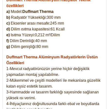
özellikleri
a)
Model:
Duffmart Therma
b)
Radyatör Yüksekliği:300 mm
c)
Eksenler arası mesafe:245 mm
d)
Dilim ısıtma kapasitesi:61 Kcall
e)
Isıtma Yüzeyi:0,212 m²/Dilim
f)
Dilim Derinliği:40 mm
g)
Dilim genişliği:80 mm
Duffmart Therma
Alüminyum Radyatörlerin Üstün
Özellikleri
1-Mevcut radyatörünüzün yerine hiçbir değişiklik
yapmadan montaj yapılabilme.
2-Mükemmel ve çeşitli modelleri ile mekanlara güzellik
katan eşsiz estetik tasarım.
3-Hammadde ve tasarım farklılığı sayesinde sağlanan
yüksek ısı verimi.
4-İhtiyaçlarınız doğrultusunda farklı ebat ve boyutlarda