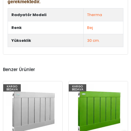
gerekmektedir.
Radyatör Modeli
Therma
Renk
Bej
Yükseklik
30 cm.
Benzer Ürünler
KARGO
KARGO
BEDAVA
BEDAVA