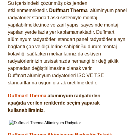
Su içerisindeki çözünmüş oksijenden
etkilenmemektedir.
Duffmart
Therma
alüminyum panel
radyatörler standart askı sistemiyle montaj
yapılabilmekte,ince ve zarif yapısı sayesinde montaj
yapılan yerde fazla yer kaplamamaktadır. Duffmart
alüminyum radyatörleri standart panel radyatörlerle aynı
bağlantı çap ve ölçülerine sahiptir.Bu durum montaj
kolaylığı sağlarken mekanlarınız da eskiyen
radyatörlerinizin tesisatınızda herhangi bir değişiklik
yapmadan değiştirilmesine olanak verir.
Duffmart alüminyum radyatörleri ISO VE TSE
standartlarına uygun olarak üretilmektedir.
Duffmart Therma
alüminyum radyatörleri
aşağıda verilen renklerde seçim yaparak
kullanabilirsiniz.
Duffmart Therma Alüminyum Radyatör Teknik