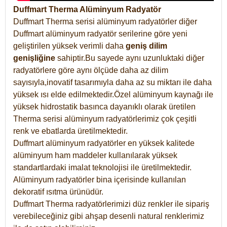
Duffmart Therma Alüminyum Radyatör
Duffmart Therma serisi alüminyum radyatörler diğer
Duffmart alüminyum radyatör serilerine göre yeni
geliştirilen yüksek verimli daha
geniş dilim
genişliğine
sahiptir.Bu sayede aynı uzunluktaki diğer
radyatörlere göre aynı ölçüde daha az dilim
sayısıyla,inovatif tasarımıyla daha az su miktarı ile daha
yüksek ısı elde edilmektedir.Özel alüminyum kaynağı ile
yüksek hidrostatik basınca dayanıklı olarak üretilen
Therma serisi alüminyum radyatörlerimiz çok çeşitli
renk ve ebatlarda üretilmektedir.
Duffmart alüminyum radyatörler en yüksek kalitede
alüminyum ham maddeler kullanılarak yüksek
standartlardaki imalat teknolojisi ile üretilmektedir.
Alüminyum radyatörler bina içerisinde kullanılan
dekoratif ısıtma ürünüdür.
Duffmart Therma radyatörlerimizi düz renkler ile sipariş
verebileceğiniz gibi ahşap desenli natural renklerimiz