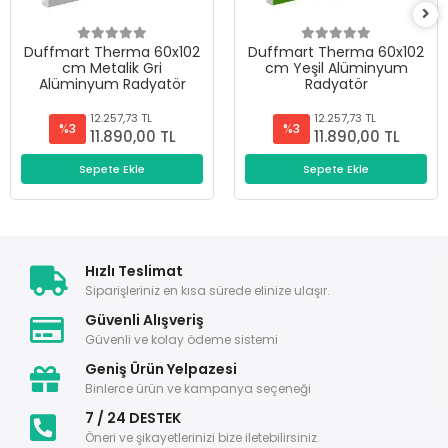
Duffmart Therma 60x102
Duffmart Therma 60x102
cm Metalik Gri
cm Yeşil Alüminyum
Alüminyum Radyatör
Radyatör
12.257,73 TL
12.257,73 TL
%3
%3
11.890,00 TL
11.890,00 TL
Sepete Ekle
Sepete Ekle
Hızlı Teslimat
Siparişleriniz en kısa sürede elinize ulaşır.
Güvenli Alışveriş
Güvenli ve kolay ödeme sistemi
Geniş Ürün Yelpazesi
Binlerce ürün ve kampanya seçeneği
7 / 24 DESTEK
Öneri ve şikayetlerinizi bize iletebilirsiniz.