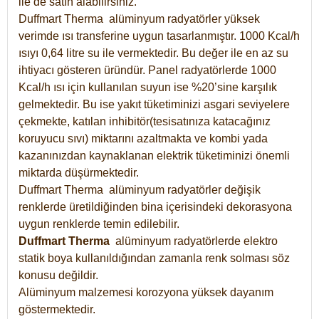
ile de satın alabilirsiniz.
Duffmart Therma alüminyum radyatörler yüksek
verimde ısı transferine uygun tasarlanmıştır. 1000 Kcal/h
ısıyı 0,64 litre su ile vermektedir. Bu değer ile en az su
ihtiyacı gösteren üründür. Panel radyatörlerde 1000
Kcal/h ısı için kullanılan suyun ise %20’sine karşılık
gelmektedir. Bu ise yakıt tüketiminizi asgari seviyelere
çekmekte, katılan inhibitör(tesisatınıza katacağınız
koruyucu sıvı) miktarını azaltmakta ve kombi yada
kazanınızdan kaynaklanan elektrik tüketiminizi önemli
miktarda düşürmektedir.
Duffmart Therma alüminyum radyatörler değişik
renklerde üretildiğinden bina içerisindeki dekorasyona
uygun renklerde temin edilebilir.
Duffmart
Therma
alüminyum radyatörlerde elektro
statik boya kullanıldığından zamanla renk solması söz
konusu değildir.
Alüminyum malzemesi korozyona yüksek dayanım
göstermektedir.