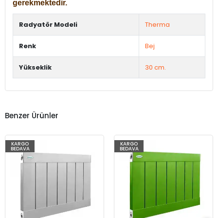
gerekmektedir.
Radyatör Modeli
Therma
Renk
Bej
Yükseklik
30 cm.
Benzer Ürünler
KARGO
KARGO
BEDAVA
BEDAVA