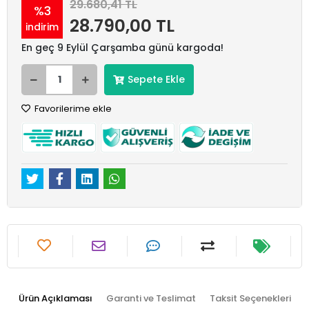
29.680,41 TL
%3
28.790,00 TL
indirim
En geç 9 Eylül Çarşamba günü kargoda!
Sepete Ekle
Favorilerime ekle
Ürün Açıklaması
Garanti ve Teslimat
Taksit Seçenekleri