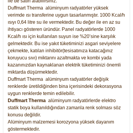
ile de satın alabilirsiniz.
Duffmart Therma alüminyum radyatörler yüksek
verimde ısı transferine uygun tasarlanmıştır. 1000 Kcal/h
ısıyı 0,64 litre su ile vermektedir. Bu değer ile en az su
ihtiyacı gösteren üründür. Panel radyatörlerde 1000
Kcal/h ısı için kullanılan suyun ise %20’sine karşılık
gelmektedir. Bu ise yakıt tüketiminizi asgari seviyelere
çekmekte, katılan inhibitör(tesisatınıza katacağınız
koruyucu sıvı) miktarını azaltmakta ve kombi yada
kazanınızdan kaynaklanan elektrik tüketiminizi önemli
miktarda düşürmektedir.
Duffmart Therma alüminyum radyatörler değişik
renklerde üretildiğinden bina içerisindeki dekorasyona
uygun renklerde temin edilebilir.
Duffmart
Therma
alüminyum radyatörlerde elektro
statik boya kullanıldığından zamanla renk solması söz
konusu değildir.
Alüminyum malzemesi korozyona yüksek dayanım
göstermektedir.