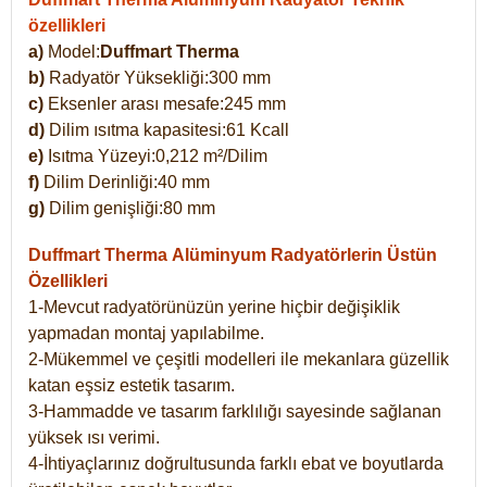
özellikleri
a)
Model:
Duffmart Therma
b)
Radyatör Yüksekliği:300 mm
c)
Eksenler arası mesafe:245 mm
d)
Dilim ısıtma kapasitesi:61 Kcall
e)
Isıtma Yüzeyi:0,212 m²/Dilim
f)
Dilim Derinliği:40 mm
g)
Dilim genişliği:80 mm
Duffmart Therma
Alüminyum Radyatörlerin Üstün
Özellikleri
1-Mevcut radyatörünüzün yerine hiçbir değişiklik
yapmadan montaj yapılabilme.
2-Mükemmel ve çeşitli modelleri ile mekanlara güzellik
katan eşsiz estetik tasarım.
3-Hammadde ve tasarım farklılığı sayesinde sağlanan
yüksek ısı verimi.
4-İhtiyaçlarınız doğrultusunda farklı ebat ve boyutlarda