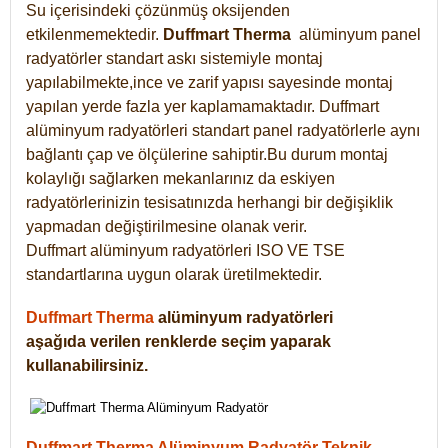
Su içerisindeki çözünmüş oksijenden
etkilenmemektedir.
Duffmart
Therma
alüminyum panel
radyatörler standart askı sistemiyle montaj
yapılabilmekte,ince ve zarif yapısı sayesinde montaj
yapılan yerde fazla yer kaplamamaktadır. Duffmart
alüminyum radyatörleri standart panel radyatörlerle aynı
bağlantı çap ve ölçülerine sahiptir.Bu durum montaj
kolaylığı sağlarken mekanlarınız da eskiyen
radyatörlerinizin tesisatınızda herhangi bir değişiklik
yapmadan değiştirilmesine olanak verir.
Duffmart alüminyum radyatörleri ISO VE TSE
standartlarına uygun olarak üretilmektedir.
Duffmart Therma
alüminyum radyatörleri
aşağıda verilen renklerde seçim yaparak
kullanabilirsiniz.
Duffmart Therma Alüminyum Radyatör Teknik