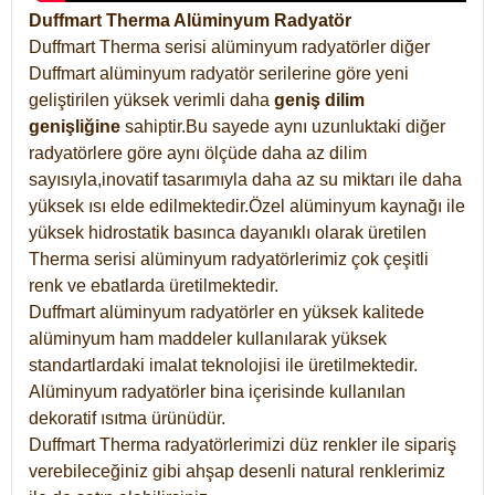
Duffmart Therma Alüminyum Radyatör
Duffmart Therma serisi alüminyum radyatörler diğer
Duffmart alüminyum radyatör serilerine göre yeni
geliştirilen yüksek verimli daha
geniş dilim
genişliğine
sahiptir.Bu sayede aynı uzunluktaki diğer
radyatörlere göre aynı ölçüde daha az dilim
sayısıyla,inovatif tasarımıyla daha az su miktarı ile daha
yüksek ısı elde edilmektedir.Özel alüminyum kaynağı ile
yüksek hidrostatik basınca dayanıklı olarak üretilen
Therma serisi alüminyum radyatörlerimiz çok çeşitli
renk ve ebatlarda üretilmektedir.
Duffmart alüminyum radyatörler en yüksek kalitede
alüminyum ham maddeler kullanılarak yüksek
standartlardaki imalat teknolojisi ile üretilmektedir.
Alüminyum radyatörler bina içerisinde kullanılan
dekoratif ısıtma ürünüdür.
Duffmart Therma radyatörlerimizi düz renkler ile sipariş
verebileceğiniz gibi ahşap desenli natural renklerimiz