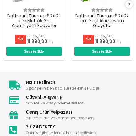
Duffmart Therma 60x102
Duffmart Therma 60x102
cm Metalik Gri
cm Yeşil Alüminyum
Alüminyum Radyatör
Radyatör
12.257,73 TL
12.257,73 TL
%3
%3
11.890,00 TL
11.890,00 TL
Sepete Ekle
Sepete Ekle
Hızlı Teslimat
Siparişleriniz en kısa sürede elinize ulaşır.
Güvenli Alışveriş
Güvenli ve kolay ödeme sistemi
Geniş Ürün Yelpazesi
Binlerce ürün ve kampanya seçeneği
7 / 24 DESTEK
Öneri ve şikayetlerinizi bize iletebilirsiniz.