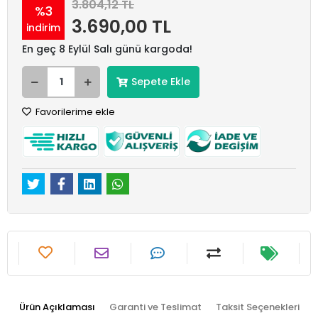
3.804,12 TL
%3
3.690,00 TL
indirim
En geç 8 Eylül Salı günü kargoda!
Sepete Ekle
Favorilerime ekle
Ürün Açıklaması
Garanti ve Teslimat
Taksit Seçenekleri