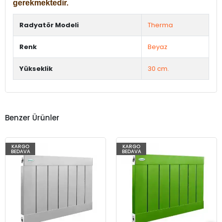
gerekmektedir.
Radyatör Modeli
Therma
Renk
Beyaz
Yükseklik
30 cm.
Benzer Ürünler
KARGO
KARGO
BEDAVA
BEDAVA