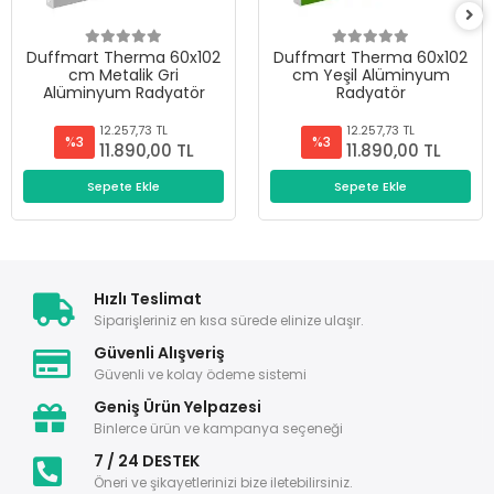
Duffmart Therma 60x102
Duffmart Therma 60x102
cm Metalik Gri
cm Yeşil Alüminyum
Alüminyum Radyatör
Radyatör
12.257,73 TL
12.257,73 TL
%3
%3
11.890,00 TL
11.890,00 TL
Sepete Ekle
Sepete Ekle
Hızlı Teslimat
Siparişleriniz en kısa sürede elinize ulaşır.
Güvenli Alışveriş
Güvenli ve kolay ödeme sistemi
Geniş Ürün Yelpazesi
Binlerce ürün ve kampanya seçeneği
7 / 24 DESTEK
Öneri ve şikayetlerinizi bize iletebilirsiniz.