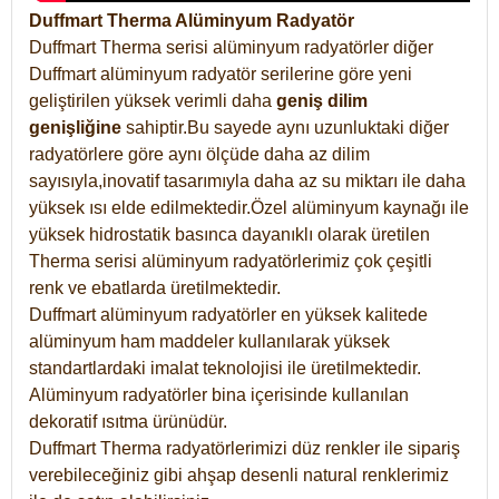
Duffmart Therma Alüminyum Radyatör
Duffmart Therma serisi alüminyum radyatörler diğer
Duffmart alüminyum radyatör serilerine göre yeni
geliştirilen yüksek verimli daha
geniş dilim
genişliğine
sahiptir.Bu sayede aynı uzunluktaki diğer
radyatörlere göre aynı ölçüde daha az dilim
sayısıyla,inovatif tasarımıyla daha az su miktarı ile daha
yüksek ısı elde edilmektedir.Özel alüminyum kaynağı ile
yüksek hidrostatik basınca dayanıklı olarak üretilen
Therma serisi alüminyum radyatörlerimiz çok çeşitli
renk ve ebatlarda üretilmektedir.
Duffmart alüminyum radyatörler en yüksek kalitede
alüminyum ham maddeler kullanılarak yüksek
standartlardaki imalat teknolojisi ile üretilmektedir.
Alüminyum radyatörler bina içerisinde kullanılan
dekoratif ısıtma ürünüdür.
Duffmart Therma radyatörlerimizi düz renkler ile sipariş
verebileceğiniz gibi ahşap desenli natural renklerimiz