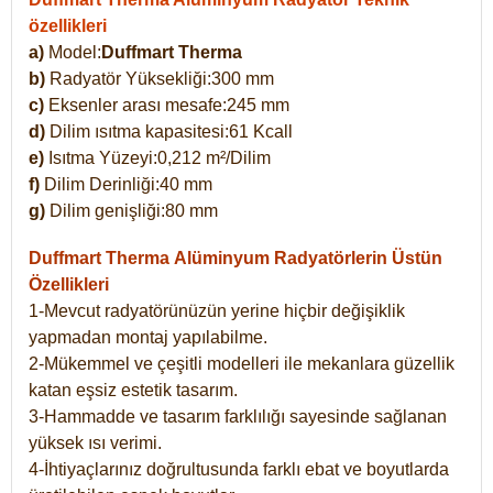
özellikleri
a)
Model:
Duffmart Therma
b)
Radyatör Yüksekliği:300 mm
c)
Eksenler arası mesafe:245 mm
d)
Dilim ısıtma kapasitesi:61 Kcall
e)
Isıtma Yüzeyi:0,212 m²/Dilim
f)
Dilim Derinliği:40 mm
g)
Dilim genişliği:80 mm
Duffmart Therma
Alüminyum Radyatörlerin Üstün
Özellikleri
1-Mevcut radyatörünüzün yerine hiçbir değişiklik
yapmadan montaj yapılabilme.
2-Mükemmel ve çeşitli modelleri ile mekanlara güzellik
katan eşsiz estetik tasarım.
3-Hammadde ve tasarım farklılığı sayesinde sağlanan
yüksek ısı verimi.
4-İhtiyaçlarınız doğrultusunda farklı ebat ve boyutlarda