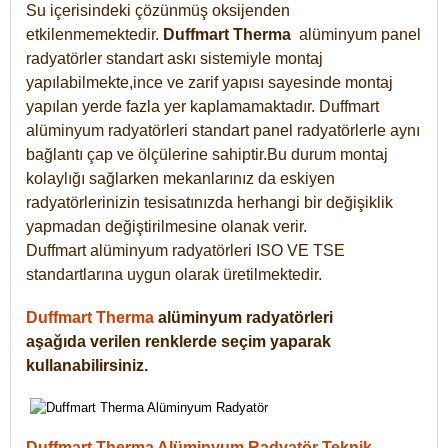
Su içerisindeki çözünmüş oksijenden
etkilenmemektedir.
Duffmart
Therma
alüminyum panel
radyatörler standart askı sistemiyle montaj
yapılabilmekte,ince ve zarif yapısı sayesinde montaj
yapılan yerde fazla yer kaplamamaktadır. Duffmart
alüminyum radyatörleri standart panel radyatörlerle aynı
bağlantı çap ve ölçülerine sahiptir.Bu durum montaj
kolaylığı sağlarken mekanlarınız da eskiyen
radyatörlerinizin tesisatınızda herhangi bir değişiklik
yapmadan değiştirilmesine olanak verir.
Duffmart alüminyum radyatörleri ISO VE TSE
standartlarına uygun olarak üretilmektedir.
Duffmart Therma
alüminyum radyatörleri
aşağıda verilen renklerde seçim yaparak
kullanabilirsiniz.
Duffmart Therma Alüminyum Radyatör Teknik