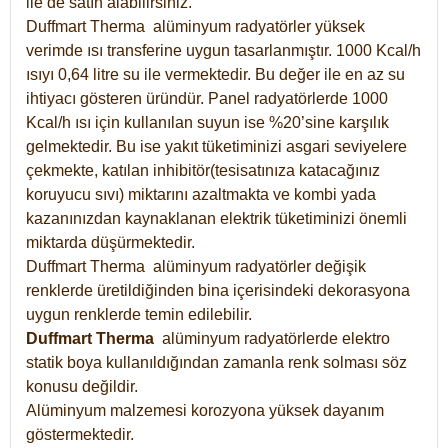
ile de satın alabilirsiniz.
Duffmart Therma alüminyum radyatörler yüksek
verimde ısı transferine uygun tasarlanmıştır. 1000 Kcal/h
ısıyı 0,64 litre su ile vermektedir. Bu değer ile en az su
ihtiyacı gösteren üründür. Panel radyatörlerde 1000
Kcal/h ısı için kullanılan suyun ise %20’sine karşılık
gelmektedir. Bu ise yakıt tüketiminizi asgari seviyelere
çekmekte, katılan inhibitör(tesisatınıza katacağınız
koruyucu sıvı) miktarını azaltmakta ve kombi yada
kazanınızdan kaynaklanan elektrik tüketiminizi önemli
miktarda düşürmektedir.
Duffmart Therma alüminyum radyatörler değişik
renklerde üretildiğinden bina içerisindeki dekorasyona
uygun renklerde temin edilebilir.
Duffmart
Therma
alüminyum radyatörlerde elektro
statik boya kullanıldığından zamanla renk solması söz
konusu değildir.
Alüminyum malzemesi korozyona yüksek dayanım
göstermektedir.