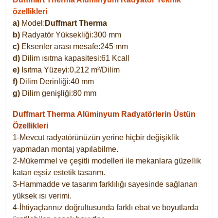
özellikleri
a)
Model:
Duffmart Therma
b)
Radyatör Yüksekliği:300 mm
c)
Eksenler arası mesafe:245 mm
d)
Dilim ısıtma kapasitesi:61 Kcall
e)
Isıtma Yüzeyi:0,212 m²/Dilim
f)
Dilim Derinliği:40 mm
g)
Dilim genişliği:80 mm
Duffmart Therma
Alüminyum Radyatörlerin Üstün
Özellikleri
1-Mevcut radyatörünüzün yerine hiçbir değişiklik
yapmadan montaj yapılabilme.
2-Mükemmel ve çeşitli modelleri ile mekanlara güzellik
katan eşsiz estetik tasarım.
3-Hammadde ve tasarım farklılığı sayesinde sağlanan
yüksek ısı verimi.
4-İhtiyaçlarınız doğrultusunda farklı ebat ve boyutlarda