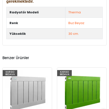
gerekmektedir.
Radyatör Modeli
Therma
Renk
Buz Beyaz
Yükseklik
30 cm.
Benzer Ürünler
KARGO
KARGO
BEDAVA
BEDAVA