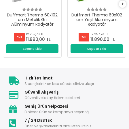
Duffmart Therma 60x102
Duffmart Therma 60x102
cm Metalik Gri
cm Yeşil Alüminyum
Alüminyum Radyatör
Radyatör
12.257,73 TL
12.257,73 TL
%3
%3
11.890,00 TL
11.890,00 TL
Sepete Ekle
Sepete Ekle
Hızlı Teslimat
Siparişleriniz en kısa sürede elinize ulaşır.
Güvenli Alışveriş
Güvenli ve kolay ödeme sistemi
Geniş Ürün Yelpazesi
Binlerce ürün ve kampanya seçeneği
7 / 24 DESTEK
Öneri ve şikayetlerinizi bize iletebilirsiniz.