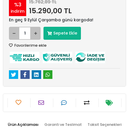
15.762,89 TL
%3
15.290,00 TL
indirim
En geç 9 Eylül Çarşamba günü kargoda!
Sepete Ekle
Favorilerime ekle
Ürün Açıklaması
Garanti ve Teslimat
Taksit Seçenekleri