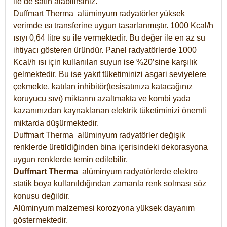
ile de satın alabilirsiniz.
Duffmart Therma alüminyum radyatörler yüksek
verimde ısı transferine uygun tasarlanmıştır. 1000 Kcal/h
ısıyı 0,64 litre su ile vermektedir. Bu değer ile en az su
ihtiyacı gösteren üründür. Panel radyatörlerde 1000
Kcal/h ısı için kullanılan suyun ise %20’sine karşılık
gelmektedir. Bu ise yakıt tüketiminizi asgari seviyelere
çekmekte, katılan inhibitör(tesisatınıza katacağınız
koruyucu sıvı) miktarını azaltmakta ve kombi yada
kazanınızdan kaynaklanan elektrik tüketiminizi önemli
miktarda düşürmektedir.
Duffmart Therma alüminyum radyatörler değişik
renklerde üretildiğinden bina içerisindeki dekorasyona
uygun renklerde temin edilebilir.
Duffmart
Therma
alüminyum radyatörlerde elektro
statik boya kullanıldığından zamanla renk solması söz
konusu değildir.
Alüminyum malzemesi korozyona yüksek dayanım
göstermektedir.