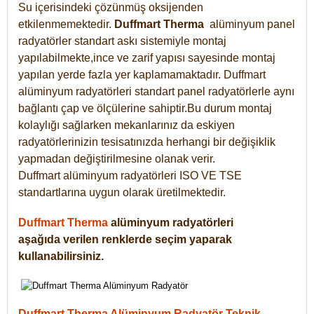
Su içerisindeki çözünmüş oksijenden
etkilenmemektedir.
Duffmart
Therma
alüminyum panel
radyatörler standart askı sistemiyle montaj
yapılabilmekte,ince ve zarif yapısı sayesinde montaj
yapılan yerde fazla yer kaplamamaktadır. Duffmart
alüminyum radyatörleri standart panel radyatörlerle aynı
bağlantı çap ve ölçülerine sahiptir.Bu durum montaj
kolaylığı sağlarken mekanlarınız da eskiyen
radyatörlerinizin tesisatınızda herhangi bir değişiklik
yapmadan değiştirilmesine olanak verir.
Duffmart alüminyum radyatörleri ISO VE TSE
standartlarına uygun olarak üretilmektedir.
Duffmart Therma
alüminyum radyatörleri
aşağıda verilen renklerde seçim yaparak
kullanabilirsiniz.
Duffmart Therma Alüminyum Radyatör Teknik