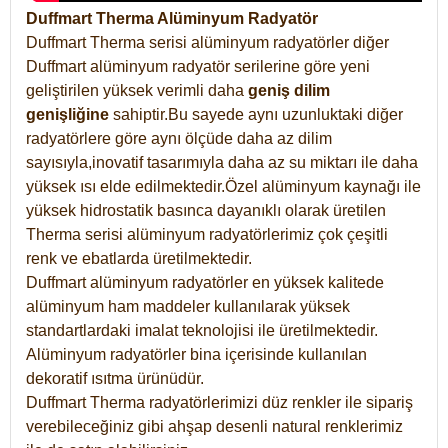
Duffmart Therma Alüminyum Radyatör
Duffmart Therma serisi alüminyum radyatörler diğer
Duffmart alüminyum radyatör serilerine göre yeni
geliştirilen yüksek verimli daha
geniş dilim
genişliğine
sahiptir.Bu sayede aynı uzunluktaki diğer
radyatörlere göre aynı ölçüde daha az dilim
sayısıyla,inovatif tasarımıyla daha az su miktarı ile daha
yüksek ısı elde edilmektedir.Özel alüminyum kaynağı ile
yüksek hidrostatik basınca dayanıklı olarak üretilen
Therma serisi alüminyum radyatörlerimiz çok çeşitli
renk ve ebatlarda üretilmektedir.
Duffmart alüminyum radyatörler en yüksek kalitede
alüminyum ham maddeler kullanılarak yüksek
standartlardaki imalat teknolojisi ile üretilmektedir.
Alüminyum radyatörler bina içerisinde kullanılan
dekoratif ısıtma ürünüdür.
Duffmart Therma radyatörlerimizi düz renkler ile sipariş
verebileceğiniz gibi ahşap desenli natural renklerimiz