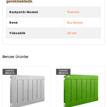
gerekmektedir.
Radyatör Modeli
Therma
Renk
Buz Beyaz
Yükseklik
30 cm.
Benzer Ürünler
KARGO
KARGO
BEDAVA
BEDAVA