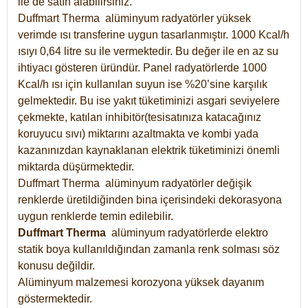
ile de satın alabilirsiniz.
Duffmart Therma alüminyum radyatörler yüksek
verimde ısı transferine uygun tasarlanmıştır. 1000 Kcal/h
ısıyı 0,64 litre su ile vermektedir. Bu değer ile en az su
ihtiyacı gösteren üründür. Panel radyatörlerde 1000
Kcal/h ısı için kullanılan suyun ise %20’sine karşılık
gelmektedir. Bu ise yakıt tüketiminizi asgari seviyelere
çekmekte, katılan inhibitör(tesisatınıza katacağınız
koruyucu sıvı) miktarını azaltmakta ve kombi yada
kazanınızdan kaynaklanan elektrik tüketiminizi önemli
miktarda düşürmektedir.
Duffmart Therma alüminyum radyatörler değişik
renklerde üretildiğinden bina içerisindeki dekorasyona
uygun renklerde temin edilebilir.
Duffmart
Therma
alüminyum radyatörlerde elektro
statik boya kullanıldığından zamanla renk solması söz
konusu değildir.
Alüminyum malzemesi korozyona yüksek dayanım
göstermektedir.