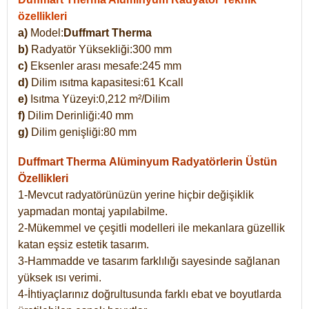
özellikleri
a)
Model:
Duffmart Therma
b)
Radyatör Yüksekliği:300 mm
c)
Eksenler arası mesafe:245 mm
d)
Dilim ısıtma kapasitesi:61 Kcall
e)
Isıtma Yüzeyi:0,212 m²/Dilim
f)
Dilim Derinliği:40 mm
g)
Dilim genişliği:80 mm
Duffmart Therma
Alüminyum Radyatörlerin Üstün
Özellikleri
1-Mevcut radyatörünüzün yerine hiçbir değişiklik
yapmadan montaj yapılabilme.
2-Mükemmel ve çeşitli modelleri ile mekanlara güzellik
katan eşsiz estetik tasarım.
3-Hammadde ve tasarım farklılığı sayesinde sağlanan
yüksek ısı verimi.
4-İhtiyaçlarınız doğrultusunda farklı ebat ve boyutlarda