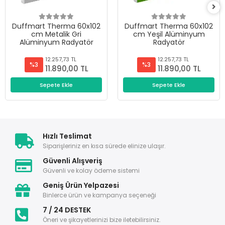
Duffmart Therma 60x102
Duffmart Therma 60x102
cm Metalik Gri
cm Yeşil Alüminyum
Alüminyum Radyatör
Radyatör
12.257,73 TL
12.257,73 TL
%3
%3
11.890,00 TL
11.890,00 TL
Sepete Ekle
Sepete Ekle
Hızlı Teslimat
Siparişleriniz en kısa sürede elinize ulaşır.
Güvenli Alışveriş
Güvenli ve kolay ödeme sistemi
Geniş Ürün Yelpazesi
Binlerce ürün ve kampanya seçeneği
7 / 24 DESTEK
Öneri ve şikayetlerinizi bize iletebilirsiniz.