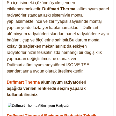
Su içerisindeki çözünmüş oksijenden
etkilenmemektedir.
Duffmart
Therma
alüminyum panel
radyatörler standart askı sistemiyle montaj
yapılabilmekte,ince ve zarif yapısı sayesinde montaj
yapılan yerde fazla yer kaplamamaktadır. Duffmart
alüminyum radyatörleri standart panel radyatörlerle aynı
bağlantı çap ve ölçülerine sahiptir.Bu durum montaj
kolaylığı sağlarken mekanlarınız da eskiyen
radyatörlerinizin tesisatınızda herhangi bir değişiklik
yapmadan değiştirilmesine olanak verir.
Duffmart alüminyum radyatörleri ISO VE TSE
standartlarına uygun olarak üretilmektedir.
Duffmart Therma
alüminyum radyatörleri
aşağıda verilen renklerde seçim yaparak
kullanabilirsiniz.
Duffmart Therma Alüminyum Radyatör Teknik