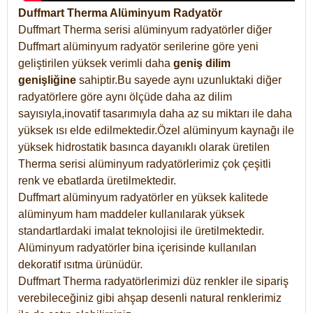
Duffmart Therma Alüminyum Radyatör
Duffmart Therma serisi alüminyum radyatörler diğer
Duffmart alüminyum radyatör serilerine göre yeni
geliştirilen yüksek verimli daha
geniş dilim
genişliğine
sahiptir.Bu sayede aynı uzunluktaki diğer
radyatörlere göre aynı ölçüde daha az dilim
sayısıyla,inovatif tasarımıyla daha az su miktarı ile daha
yüksek ısı elde edilmektedir.Özel alüminyum kaynağı ile
yüksek hidrostatik basınca dayanıklı olarak üretilen
Therma serisi alüminyum radyatörlerimiz çok çeşitli
renk ve ebatlarda üretilmektedir.
Duffmart alüminyum radyatörler en yüksek kalitede
alüminyum ham maddeler kullanılarak yüksek
standartlardaki imalat teknolojisi ile üretilmektedir.
Alüminyum radyatörler bina içerisinde kullanılan
dekoratif ısıtma ürünüdür.
Duffmart Therma radyatörlerimizi düz renkler ile sipariş
verebileceğiniz gibi ahşap desenli natural renklerimiz