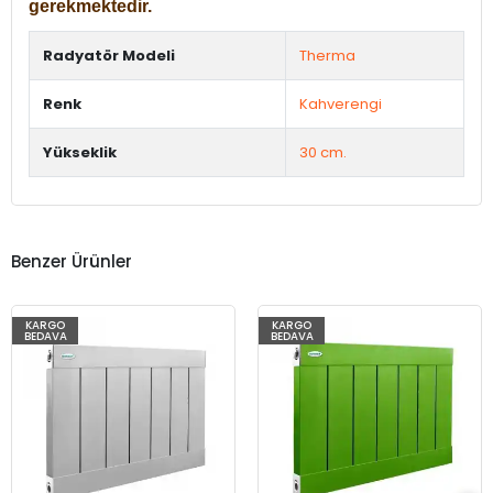
gerekmektedir.
Radyatör Modeli
Therma
Renk
Kahverengi
Yükseklik
30 cm.
Benzer Ürünler
KARGO
KARGO
BEDAVA
BEDAVA