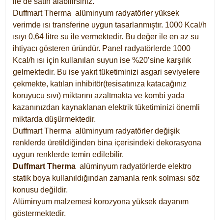
ile de satın alabilirsiniz.
Duffmart Therma alüminyum radyatörler yüksek
verimde ısı transferine uygun tasarlanmıştır. 1000 Kcal/h
ısıyı 0,64 litre su ile vermektedir. Bu değer ile en az su
ihtiyacı gösteren üründür. Panel radyatörlerde 1000
Kcal/h ısı için kullanılan suyun ise %20’sine karşılık
gelmektedir. Bu ise yakıt tüketiminizi asgari seviyelere
çekmekte, katılan inhibitör(tesisatınıza katacağınız
koruyucu sıvı) miktarını azaltmakta ve kombi yada
kazanınızdan kaynaklanan elektrik tüketiminizi önemli
miktarda düşürmektedir.
Duffmart Therma alüminyum radyatörler değişik
renklerde üretildiğinden bina içerisindeki dekorasyona
uygun renklerde temin edilebilir.
Duffmart
Therma
alüminyum radyatörlerde elektro
statik boya kullanıldığından zamanla renk solması söz
konusu değildir.
Alüminyum malzemesi korozyona yüksek dayanım
göstermektedir.