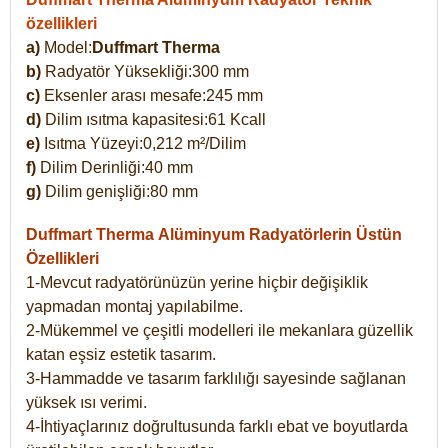
özellikleri
a)
Model:
Duffmart Therma
b)
Radyatör Yüksekliği:300 mm
c)
Eksenler arası mesafe:245 mm
d)
Dilim ısıtma kapasitesi:61 Kcall
e)
Isıtma Yüzeyi:0,212 m²/Dilim
f)
Dilim Derinliği:40 mm
g)
Dilim genişliği:80 mm
Duffmart Therma
Alüminyum Radyatörlerin Üstün
Özellikleri
1-Mevcut radyatörünüzün yerine hiçbir değişiklik
yapmadan montaj yapılabilme.
2-Mükemmel ve çeşitli modelleri ile mekanlara güzellik
katan eşsiz estetik tasarım.
3-Hammadde ve tasarım farklılığı sayesinde sağlanan
yüksek ısı verimi.
4-İhtiyaçlarınız doğrultusunda farklı ebat ve boyutlarda