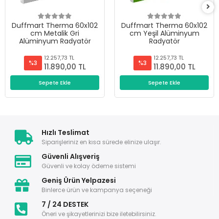
Duffmart Therma 60x102
Duffmart Therma 60x102
cm Metalik Gri
cm Yeşil Alüminyum
Alüminyum Radyatör
Radyatör
12.257,73 TL
12.257,73 TL
%3
%3
11.890,00 TL
11.890,00 TL
Sepete Ekle
Sepete Ekle
Hızlı Teslimat
Siparişleriniz en kısa sürede elinize ulaşır.
Güvenli Alışveriş
Güvenli ve kolay ödeme sistemi
Geniş Ürün Yelpazesi
Binlerce ürün ve kampanya seçeneği
7 / 24 DESTEK
Öneri ve şikayetlerinizi bize iletebilirsiniz.