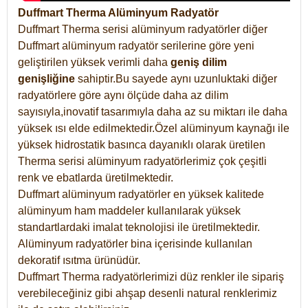
Duffmart Therma Alüminyum Radyatör
Duffmart Therma serisi alüminyum radyatörler diğer
Duffmart alüminyum radyatör serilerine göre yeni
geliştirilen yüksek verimli daha
geniş dilim
genişliğine
sahiptir.Bu sayede aynı uzunluktaki diğer
radyatörlere göre aynı ölçüde daha az dilim
sayısıyla,inovatif tasarımıyla daha az su miktarı ile daha
yüksek ısı elde edilmektedir.Özel alüminyum kaynağı ile
yüksek hidrostatik basınca dayanıklı olarak üretilen
Therma serisi alüminyum radyatörlerimiz çok çeşitli
renk ve ebatlarda üretilmektedir.
Duffmart alüminyum radyatörler en yüksek kalitede
alüminyum ham maddeler kullanılarak yüksek
standartlardaki imalat teknolojisi ile üretilmektedir.
Alüminyum radyatörler bina içerisinde kullanılan
dekoratif ısıtma ürünüdür.
Duffmart Therma radyatörlerimizi düz renkler ile sipariş
verebileceğiniz gibi ahşap desenli natural renklerimiz