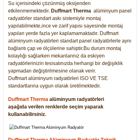
Su içerisindeki çözünmüş oksijenden
etkilenmemektedir.
Duffmart
Therma
alüminyum panel
radyatörler standart askı sistemiyle montaj
yapılabilmekte,ince ve zarif yapısı sayesinde montaj
yapılan yerde fazla yer kaplamamaktadır. Duffmart
alüminyum radyatörleri standart panel radyatörlerle aynı
bağlantı çap ve ölçülerine sahiptir.Bu durum montaj
kolaylığı sağlarken mekanlarınız da eskiyen
radyatörlerinizin tesisatınızda herhangi bir değişiklik
yapmadan değiştirilmesine olanak verir.
Duffmart alüminyum radyatörleri ISO VE TSE
standartlarına uygun olarak üretilmektedir.
Duffmart Therma
alüminyum radyatörleri
aşağıda verilen renklerde seçim yaparak
kullanabilirsiniz.
Duffmart Therma Alüminyum Radyatör Teknik