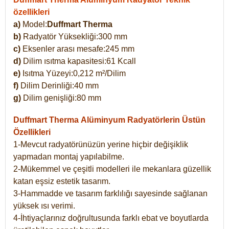
özellikleri
a)
Model:
Duffmart Therma
b)
Radyatör Yüksekliği:300 mm
c)
Eksenler arası mesafe:245 mm
d)
Dilim ısıtma kapasitesi:61 Kcall
e)
Isıtma Yüzeyi:0,212 m²/Dilim
f)
Dilim Derinliği:40 mm
g)
Dilim genişliği:80 mm
Duffmart Therma
Alüminyum Radyatörlerin Üstün
Özellikleri
1-Mevcut radyatörünüzün yerine hiçbir değişiklik
yapmadan montaj yapılabilme.
2-Mükemmel ve çeşitli modelleri ile mekanlara güzellik
katan eşsiz estetik tasarım.
3-Hammadde ve tasarım farklılığı sayesinde sağlanan
yüksek ısı verimi.
4-İhtiyaçlarınız doğrultusunda farklı ebat ve boyutlarda