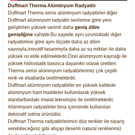
Duffmart Therma Alüminyum Radyatör
Duffmart Therma serisi alüminyum radyatörler diğer
Duffmart alüminyum radyatör serilerine göre yeni
geliştirilen yüksek verimli daha
geniş dilim
genişliğine
sahiptir.Bu sayede aynı uzunluktaki diğer
radyatörlere göre aynı ölçüde daha az dilim
sayısıyla,inovatif tasarımıyla daha az su miktarı ile daha
yüksek ısı elde edilmektedir.Özel alüminyum kaynağı ile
yüksek hidrostatik basınca dayanıklı olarak üretilen
Therma serisi alüminyum radyatörlerimiz çok çeşitli
renk ve ebatlarda üretilmektedir.
Duffmart alüminyum radyatörler en yüksek kalitede
alüminyum ham maddeler kullanılarak yüksek
standartlardaki imalat teknolojisi ile üretilmektedir.
Alüminyum radyatörler bina içerisinde kullanılan
dekoratif ısıtma ürünüdür.
Duffmart Therma radyatörlerimizi düz renkler ile sipariş
verebileceğiniz gibi ahşap desenli natural renklerimiz