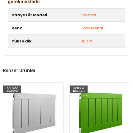
gerekmektedir.
Radyatör Modeli
Therma
Renk
Kahverengi
Yükseklik
30 cm.
Benzer Ürünler
KARGO
KARGO
BEDAVA
BEDAVA