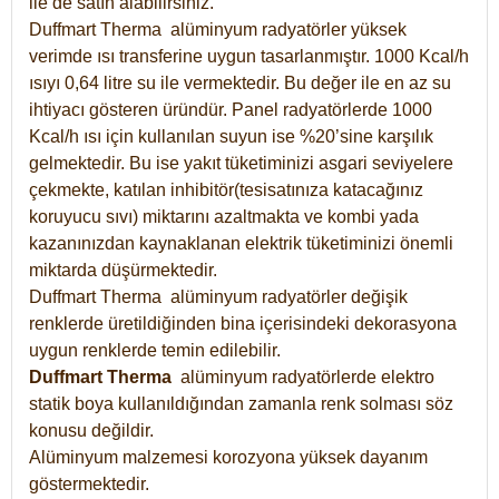
ile de satın alabilirsiniz.
Duffmart Therma alüminyum radyatörler yüksek
verimde ısı transferine uygun tasarlanmıştır. 1000 Kcal/h
ısıyı 0,64 litre su ile vermektedir. Bu değer ile en az su
ihtiyacı gösteren üründür. Panel radyatörlerde 1000
Kcal/h ısı için kullanılan suyun ise %20’sine karşılık
gelmektedir. Bu ise yakıt tüketiminizi asgari seviyelere
çekmekte, katılan inhibitör(tesisatınıza katacağınız
koruyucu sıvı) miktarını azaltmakta ve kombi yada
kazanınızdan kaynaklanan elektrik tüketiminizi önemli
miktarda düşürmektedir.
Duffmart Therma alüminyum radyatörler değişik
renklerde üretildiğinden bina içerisindeki dekorasyona
uygun renklerde temin edilebilir.
Duffmart
Therma
alüminyum radyatörlerde elektro
statik boya kullanıldığından zamanla renk solması söz
konusu değildir.
Alüminyum malzemesi korozyona yüksek dayanım
göstermektedir.