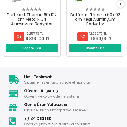
Duffmart Therma 60x102
Duffmart Therma 60x102
cm Metalik Gri
cm Yeşil Alüminyum
Alüminyum Radyatör
Radyatör
12.257,73 TL
12.257,73 TL
%3
%3
11.890,00 TL
11.890,00 TL
Sepete Ekle
Sepete Ekle
Hızlı Teslimat
Siparişleriniz en kısa sürede elinize ulaşır.
Güvenli Alışveriş
Güvenli ve kolay ödeme sistemi
Geniş Ürün Yelpazesi
Binlerce ürün ve kampanya seçeneği
7 / 24 DESTEK
Öneri ve şikayetlerinizi bize iletebilirsiniz.