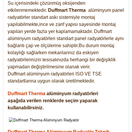
Su içerisindeki çözünmüş oksijenden
etkilenmemektedir.
Duffmart
Therma
alüminyum panel
radyatörler standart askı sistemiyle montaj
yapılabilmekte,ince ve zarif yapısı sayesinde montaj
yapılan yerde fazla yer kaplamamaktadır. Duffmart
alüminyum radyatörleri standart panel radyatörlerle aynı
bağlantı çap ve ölçülerine sahiptir.Bu durum montaj
kolaylığı sağlarken mekanlarınız da eskiyen
radyatörlerinizin tesisatınızda herhangi bir değişiklik
yapmadan değiştirilmesine olanak verir.
Duffmart alüminyum radyatörleri ISO VE TSE
standartlarına uygun olarak üretilmektedir.
Duffmart Therma
alüminyum radyatörleri
aşağıda verilen renklerde seçim yaparak
kullanabilirsiniz.
Duffmart Therma Alüminyum Radyatör Teknik