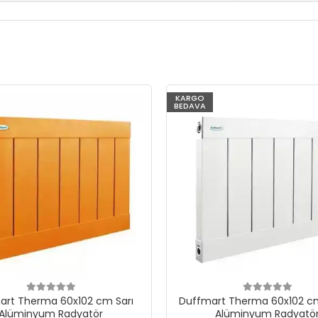
KARGO
BEDAVA
rt Therma 60x102 cm Beyaz
Duffmart Therma 60x102 
Alüminyum Radyatör
Alüminyum Radyatö