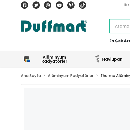
Hız
En Çok Ar
Alüminyum
Havlupan
Radyatörler
Ana Sayfa
Alüminyum Radyatörler
Therma Alümin