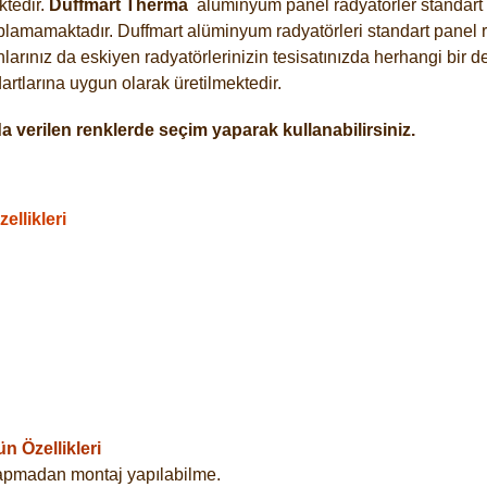
tedir.
Duffmart
Therma
alüminyum panel radyatörler standart a
plamamaktadır. Duffmart alüminyum radyatörleri standart panel ra
arınız da eskiyen radyatörlerinizin tesisatınızda herhangi bir d
tlarına uygun olarak üretilmektedir.
 verilen renklerde seçim yaparak kullanabilirsiniz.
llikleri
 Özellikleri
yapmadan montaj yapılabilme.