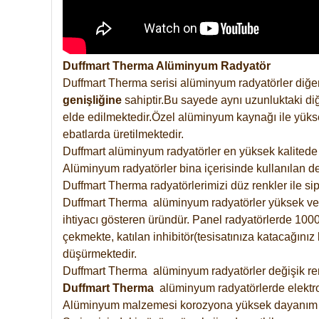
Duffmart Therma Alüminyum Radyatör
Duffmart Therma serisi alüminyum radyatörler diğer
genişliğine
sahiptir.Bu sayede aynı uzunluktaki diğ
elde edilmektedir.Özel alüminyum kaynağı ile yüksek
ebatlarda üretilmektedir.
Duffmart alüminyum radyatörler en yüksek kalitede 
Alüminyum radyatörler bina içerisinde kullanılan de
Duffmart Therma radyatörlerimizi düz renkler ile sipa
Duffmart Therma alüminyum radyatörler yüksek verimd
ihtiyacı gösteren üründür. Panel radyatörlerde 1000 
çekmekte, katılan inhibitör(tesisatınıza katacağını
düşürmektedir.
Duffmart Therma alüminyum radyatörler değişik renk
Duffmart
Therma
alüminyum radyatörlerde elektro
Alüminyum malzemesi korozyona yüksek dayanım 