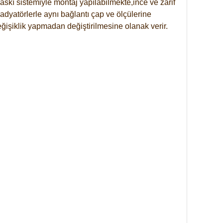
skı sistemiyle montaj yapılabilmekte,ince ve zarif
dyatörlerle aynı bağlantı çap ve ölçülerine
eğişiklik yapmadan değiştirilmesine olanak verir.