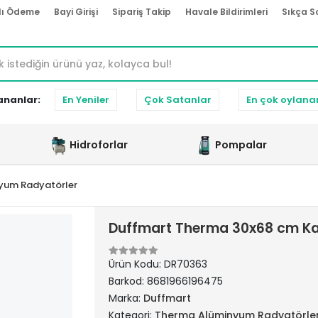
lı Ödeme
Bayi Girişi
Sipariş Takip
Havale Bildirimleri
Sıkça S
ananlar:
En Yeniler
Çok Satanlar
En çok oylana
Hidroforlar
Pompalar
yum Radyatörler
Duffmart Therma 30x68 cm K
Ürün Kodu:
DR70363
Barkod:
8681966196475
Marka:
Duffmart
Kategori:
Therma Alüminyum Radyatörle