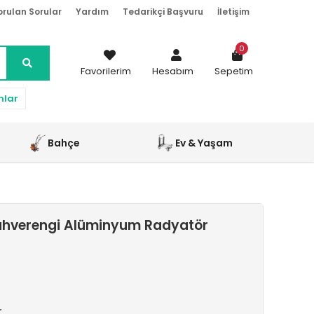
orulan Sorular
Yardım
Tedarikçi Başvuru
İletişim
0
Favorilerim
Hesabım
Sepetim
nlar
Bahçe
Ev & Yaşam
ahverengi Alüminyum Radyatör
r