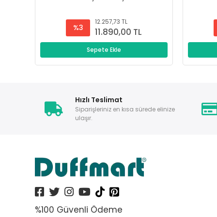
12.257,73 TL
%3
11.890,00 TL
Sepete Ekle
Hızlı Teslimat
Siparişleriniz en kısa sürede elinize
ulaşır.
%100 Güvenli Ödeme