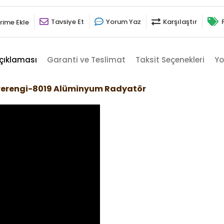
Tavsiye Et
Yorum Yaz
Karşılaştır
rime Ekle
çıklaması
Garanti ve Teslimat
Taksit Seçenekleri
Yo
verengi-8019 Alüminyum Radyatör