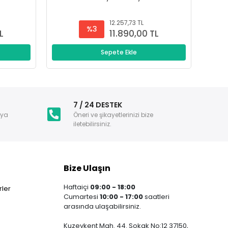
12.257,73 TL
%3
L
11.890,00 TL
Sepete Ekle
i
7 / 24 DESTEK
nya
Öneri ve şikayetlerinizi bize
iletebilirsiniz.
Bize Ulaşın
Haftaiçi
09:00 - 18:00
ler
Cumartesi
10:00 - 17:00
saatleri
arasında ulaşabilirsiniz.
Kuzeykent Mah. 44. Sokak No:12 37150,