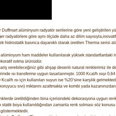
 Duffmart alüminyum radyatör serilerine göre yeni geliştirilen 
er radyatörlere göre aynı ölçüde daha az dilim sayısıyla,inovatif
 hidrostatik basınca dayanıklı olarak üretilen Therma serisi al
alüminyum ham maddeler kullanılarak yüksek standartlardaki imal
koratif ısıtma ürünüdür.
riş verebileceğiniz gibi ahşap desenli natural renklerimiz ile de 
e ısı transferine uygun tasarlanmıştır. 1000 Kcal/h ısıyı 0,64 li
Kcal/h ısı için kullanılan suyun ise %20’sine karşılık gelmektedir
z koruyucu sıvı) miktarını azaltmakta ve kombi yada kazanınızdan
lerde üretildiğinden bina içerisindeki dekorasyona uygun renkle
 statik boya kullanıldığından zamanla renk solması söz konusu d
göstermektedir.