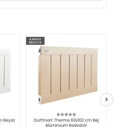
KARGO
KARG
BEDAVA
BEDAV
cm Bej
Duffmart Therma 60x102 cm
D
r
Turuncu Alüminyum Radyatör
Kah