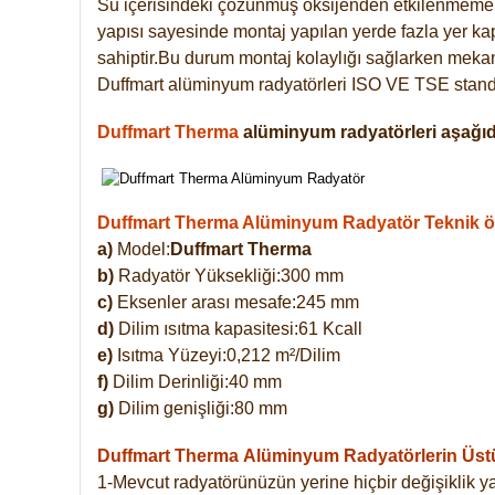
Su içerisindeki çözünmüş oksijenden etkilenmemek
yapısı sayesinde montaj yapılan yerde fazla yer ka
sahiptir.Bu durum montaj kolaylığı sağlarken mekanl
Duffmart alüminyum radyatörleri ISO VE TSE standar
Duffmart Therma
alüminyum radyatörleri aşağıda
Duffmart Therma Alüminyum Radyatör Teknik öze
a)
Model:
Duffmart Therma
b)
Radyatör Yüksekliği:300 mm
c)
Eksenler arası mesafe:245 mm
d)
Dilim ısıtma kapasitesi:61 Kcall
e)
Isıtma Yüzeyi:0,212 m²/Dilim
f)
Dilim Derinliği:40 mm
g)
Dilim genişliği:80 mm
Duffmart Therma
Alüminyum Radyatörlerin Üstün
1-Mevcut radyatörünüzün yerine hiçbir değişiklik 