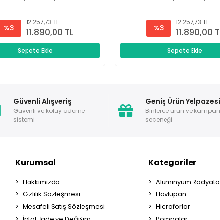
12.257,73 TL
12.257,73 TL
%3
%3
11.890,00 TL
11.890,00 T
Sepete Ekle
Sepete Ekle
Güvenli Alışveriş
Geniş Ürün Yelpazes
Güvenli ve kolay ödeme
Binlerce ürün ve kampa
sistemi
seçeneği
Kurumsal
Kategoriler
Hakkımızda
Alüminyum Radyatör
Gizlilik Sözleşmesi
Havlupan
Mesafeli Satış Sözleşmesi
Hidroforlar
İptal, İade ve Değişim
Pompalar