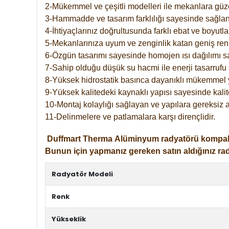
2-Mükemmel ve çeşitli modelleri ile mekanlara güzel
3-Hammadde ve tasarım farklılığı sayesinde sağlan
4-İhtiyaçlarınız doğrultusunda farklı ebat ve boyutla
5-Mekanlarınıza uyum ve zenginlik katan geniş renk 
6-Özgün tasarımı sayesinde homojen ısı dağılımı s
7-Sahip olduğu düşük su hacmi ile enerji tasarrufu 
8-Yüksek hidrostatik basınca dayanıklı mükemmel 
9-Yüksek kalitedeki kaynaklı yapısı sayesinde kalit
10-Montaj kolaylığı sağlayan ve yapılara gereksiz a
11-Delinmelere ve patlamalara karşı dirençlidir.
Duffmart
Therma
Alüminyum radyatörü kompakt gir
Bunun için yapmanız gereken satın aldığınız ra
Radyatör Modeli
Renk
Yükseklik