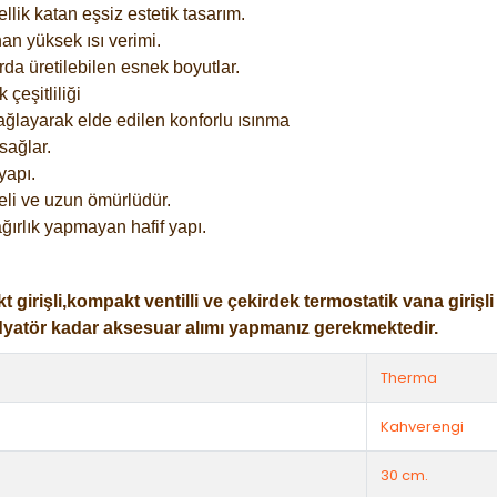
lik katan eşsiz estetik tasarım.
an yüksek ısı verimi.
rda üretilebilen esnek boyutlar.
çeşitliliği
ağlayarak elde edilen konforlu ısınma
sağlar.
yapı.
eli ve uzun ömürlüdür.
ğırlık yapmayan hafif yapı.
işli,kompakt ventilli ve çekirdek termostatik vana girişli ol
dyatör kadar aksesuar alımı yapmanız gerekmektedir.
Therma
Kahverengi
30 cm.