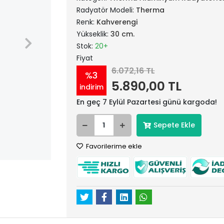
Radyatör Modeli:
Therma
Renk:
Kahverengi
Yükseklik:
30 cm.
Stok:
20+
Fiyat
6.072,16 TL
%3
5.890,00 TL
indirim
En geç 7 Eylül Pazartesi günü kargoda!
Sepete Ekle
Favorilerime ekle