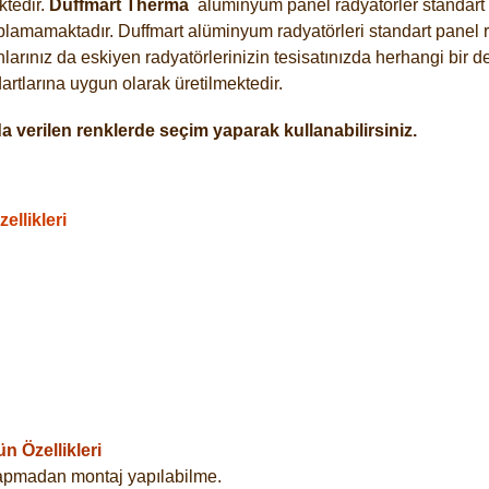
tedir.
Duffmart
Therma
alüminyum panel radyatörler standart a
plamamaktadır. Duffmart alüminyum radyatörleri standart panel ra
arınız da eskiyen radyatörlerinizin tesisatınızda herhangi bir d
tlarına uygun olarak üretilmektedir.
 verilen renklerde seçim yaparak kullanabilirsiniz.
llikleri
 Özellikleri
yapmadan montaj yapılabilme.