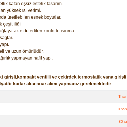
lik katan eşsiz estetik tasarım.
an yüksek ısı verimi.
rda üretilebilen esnek boyutlar.
çeşitliliği
ağlayarak elde edilen konforlu ısınma
sağlar.
yapı.
eli ve uzun ömürlüdür.
ğırlık yapmayan hafif yapı.
işli,kompakt ventilli ve çekirdek termostatik vana girişli ol
dyatör kadar aksesuar alımı yapmanız gerekmektedir.
The
Kro
30 c