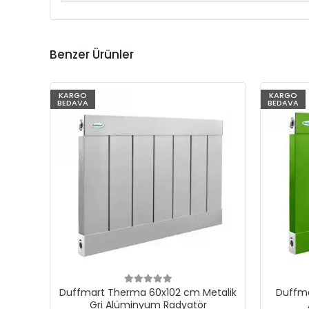
Benzer Ürünler
KARGO
KARGO
BEDAVA
BEDAVA
Duffmart Therma 60x102 cm Metalik
Duffma
Gri Alüminyum Radyatör