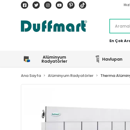
Hız
En Çok Ar
Alüminyum
Havlupan
Radyatörler
Ana Sayfa
Alüminyum Radyatörler
Therma Alümin