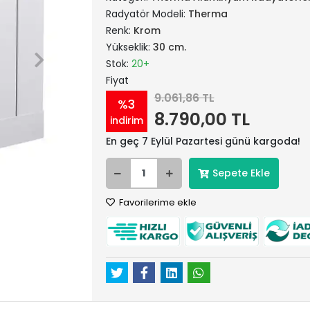
Radyatör Modeli:
Therma
Renk:
Krom
Yükseklik:
30 cm.
Stok:
20+
Fiyat
9.061,86 TL
%3
8.790,00 TL
indirim
En geç 7 Eylül Pazartesi günü kargoda!
Sepete Ekle
Favorilerime ekle