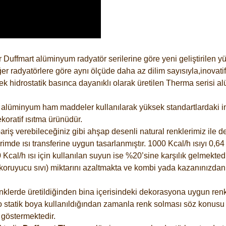
 Duffmart alüminyum radyatör serilerine göre yeni geliştirilen 
er radyatörlere göre aynı ölçüde daha az dilim sayısıyla,inovatif
 hidrostatik basınca dayanıklı olarak üretilen Therma serisi al
alüminyum ham maddeler kullanılarak yüksek standartlardaki imal
koratif ısıtma ürünüdür.
riş verebileceğiniz gibi ahşap desenli natural renklerimiz ile de 
e ısı transferine uygun tasarlanmıştır. 1000 Kcal/h ısıyı 0,64 li
Kcal/h ısı için kullanılan suyun ise %20’sine karşılık gelmektedir
z koruyucu sıvı) miktarını azaltmakta ve kombi yada kazanınızdan
lerde üretildiğinden bina içerisindeki dekorasyona uygun renkle
 statik boya kullanıldığından zamanla renk solması söz konusu d
göstermektedir.