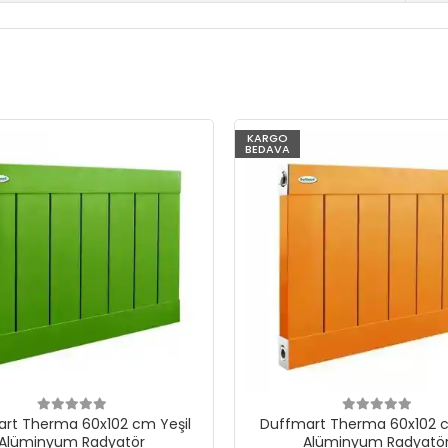
KARGO
BEDAVA
rt Therma 60x102 cm Yeşil
Duffmart Therma 60x102 c
Alüminyum Radyatör
Alüminyum Radyatö