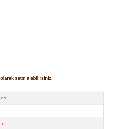
arak satın alabilirsiniz.
rma
m
m.