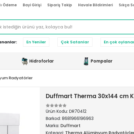
lı Ödeme
Bayi Girişi
Sipariş Takip
Havale Bildirimleri
Sıkça S
ananlar:
En Yeniler
Çok Satanlar
En çok oylana
Hidroforlar
Pompalar
yum Radyatörler
Duffmart Therma 30x144 cm 
Ürün Kodu:
DR70412
Barkod:
8681966196963
Marka:
Duffmart
Kategori:
Therma Alüminyum Radyatörle