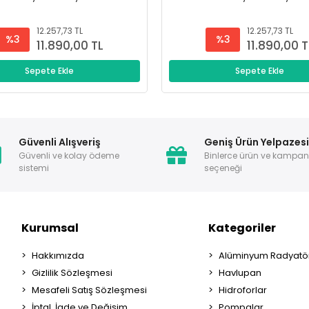
12.257,73 TL
12.257,73 TL
%3
%3
11.890,00 TL
11.890,00 T
Sepete Ekle
Sepete Ekle
Güvenli Alışveriş
Geniş Ürün Yelpazes
Güvenli ve kolay ödeme
Binlerce ürün ve kampa
sistemi
seçeneği
Kurumsal
Kategoriler
Hakkımızda
Alüminyum Radyatör
Gizlilik Sözleşmesi
Havlupan
Mesafeli Satış Sözleşmesi
Hidroforlar
İptal, İade ve Değişim
Pompalar