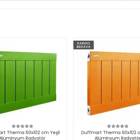
KARGO
BEDAVA
rt Therma 60x102 cm Yeşil
Duffmart Therma 60x102 c
Alüminyum Radyatör
Alüminyum Radyatö