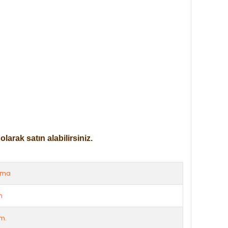
arak satın alabilirsiniz.
rma
m
m.