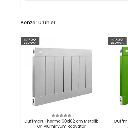
Benzer Ürünler
KARGO
KARGO
BEDAVA
BEDAVA
Duffmart Therma 60x102 cm Metalik
Duffma
Gri Alüminyum Radyatör