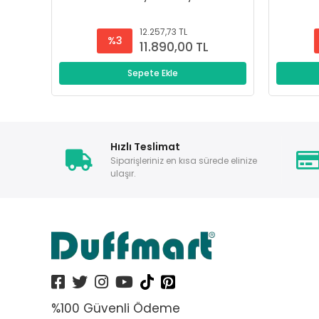
12.257,73 TL
%3
11.890,00 TL
Sepete Ekle
Hızlı Teslimat
Siparişleriniz en kısa sürede elinize
ulaşır.
%100 Güvenli Ödeme