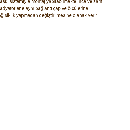
skı sistemiyle montaj yapılabilmekte,ince ve zarif
dyatörlerle aynı bağlantı çap ve ölçülerine
eğişiklik yapmadan değiştirilmesine olanak verir.