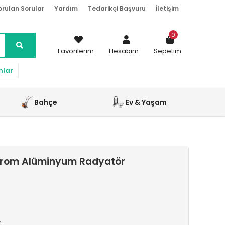
orulan Sorular
Yardım
Tedarikçi Başvuru
İletişim
0
Favorilerim
Hesabım
Sepetim
nlar
Bahçe
Ev & Yaşam
Krom Alüminyum Radyatör
r