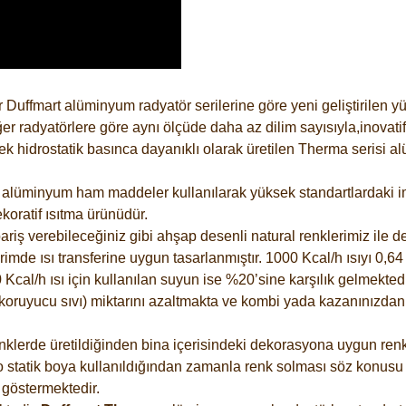
 Duffmart alüminyum radyatör serilerine göre yeni geliştirilen 
er radyatörlere göre aynı ölçüde daha az dilim sayısıyla,inovatif
 hidrostatik basınca dayanıklı olarak üretilen Therma serisi al
alüminyum ham maddeler kullanılarak yüksek standartlardaki imal
koratif ısıtma ürünüdür.
riş verebileceğiniz gibi ahşap desenli natural renklerimiz ile de 
e ısı transferine uygun tasarlanmıştır. 1000 Kcal/h ısıyı 0,64 li
Kcal/h ısı için kullanılan suyun ise %20’sine karşılık gelmektedir
z koruyucu sıvı) miktarını azaltmakta ve kombi yada kazanınızdan
lerde üretildiğinden bina içerisindeki dekorasyona uygun renkle
 statik boya kullanıldığından zamanla renk solması söz konusu d
göstermektedir.