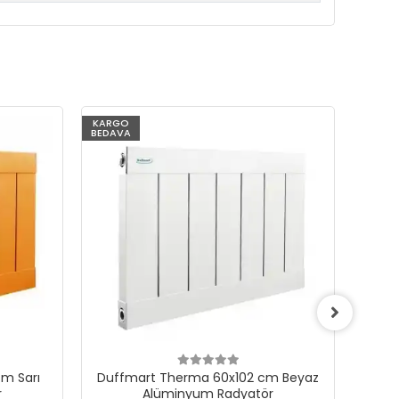
KARGO
KARG
BEDAVA
BEDAV
m Sarı
Duffmart Therma 60x102 cm Beyaz
Du
r
Alüminyum Radyatör