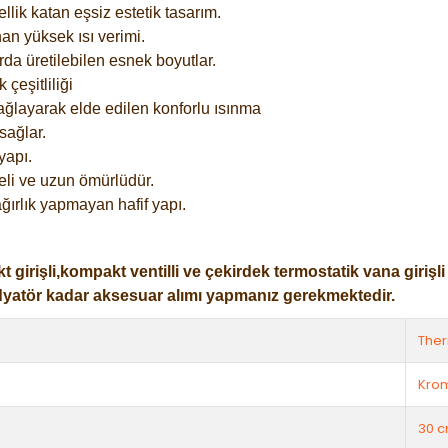
lik katan eşsiz estetik tasarım.
an yüksek ısı verimi.
rda üretilebilen esnek boyutlar.
çeşitliliği
ağlayarak elde edilen konforlu ısınma
sağlar.
yapı.
eli ve uzun ömürlüdür.
ğırlık yapmayan hafif yapı.
işli,kompakt ventilli ve çekirdek termostatik vana girişli ol
dyatör kadar aksesuar alımı yapmanız gerekmektedir.
The
Kro
30 c