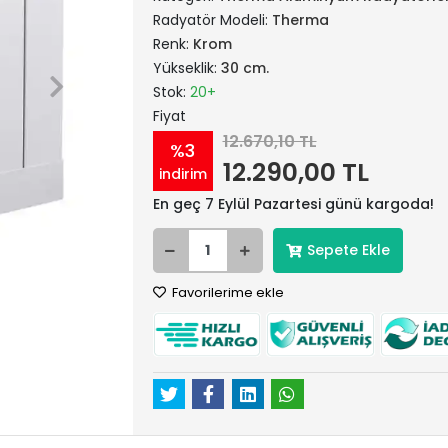
Radyatör Modeli:
Therma
Renk:
Krom
Yükseklik:
30 cm.
Stok:
20+
Fiyat
12.670,10 TL
%3
12.290,00 TL
indirim
En geç 7 Eylül Pazartesi günü kargoda!
Sepete Ekle
Favorilerime ekle