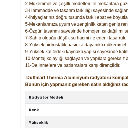
2-Mükemmel ve çeşitli modelleri ile mekanlara güzel
3-Hammadde ve tasarım farklılığı sayesinde sağlan
4-İhtiyaçlarınız doğrultusunda farklı ebat ve boyutla
5-Mekanlarınıza uyum ve zenginlik katan geniş renk 
6-Özgün tasarımı sayesinde homojen ısı dağılımı s
7-Sahip olduğu düşük su hacmi ile enerji tasarrufu 
8-Yüksek hidrostatik basınca dayanıklı mükemmel 
9-Yüksek kalitedeki kaynaklı yapısı sayesinde kalit
10-Montaj kolaylığı sağlayan ve yapılara gereksiz a
11-Delinmelere ve patlamalara karşı dirençlidir.
Duffmart
Therma
Alüminyum radyatörü kompakt gir
Bunun için yapmanız gereken satın aldığınız ra
Radyatör Modeli
Renk
Yükseklik