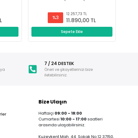
12.257,73 TL
%3
L
11.890,00 TL
Sepete Ekle
i
7 / 24 DESTEK
nya
Öneri ve şikayetlerinizi bize
iletebilirsiniz.
Bize Ulaşın
Haftaiçi
09:00 - 18:00
ler
Cumartesi
10:00 - 17:00
saatleri
arasında ulaşabilirsiniz.
Kuzeykent Mah. 44. Sokak No:12 37150,