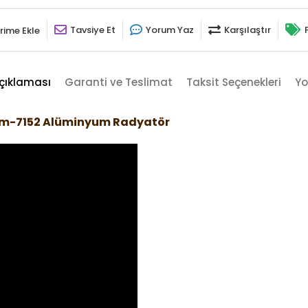
Tavsiye Et
Yorum Yaz
Karşılaştır
rime Ekle
çıklaması
Garanti ve Teslimat
Taksit Seçenekleri
Yo
rom-7152 Alüminyum Radyatör