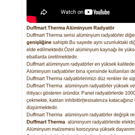
Duffmart Therma Alüminyum Radyatör
Duffmart Therma serisi alüminyum radyatörler diğer
genişliğine
sahiptir.Bu sayede aynı uzunluktaki diğ
elde edilmektedir.Özel alüminyum kaynağı ile yüksek
ebatlarda üretilmektedir.
Duffmart alüminyum radyatörler en yüksek kalitede 
Alüminyum radyatörler bina içerisinde kullanılan de
Duffmart Therma radyatörlerimizi düz renkler ile sipa
Duffmart Therma alüminyum radyatörler yüksek verimd
ihtiyacı gösteren üründür. Panel radyatörlerde 1000 
çekmekte, katılan inhibitör(tesisatınıza katacağını
düşürmektedir.
Duffmart Therma alüminyum radyatörler değişik renk
Duffmart
Therma
alüminyum radyatörlerde elektro
Alüminyum malzemesi korozyona yüksek dayanım 