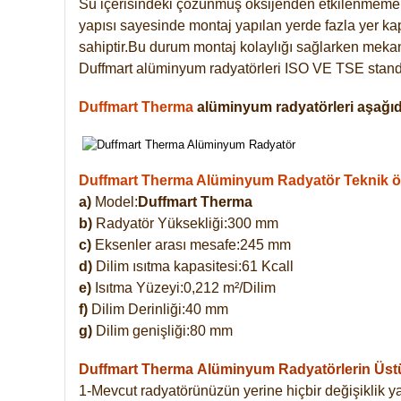
Su içerisindeki çözünmüş oksijenden etkilenmemek
yapısı sayesinde montaj yapılan yerde fazla yer ka
sahiptir.Bu durum montaj kolaylığı sağlarken mekanl
Duffmart alüminyum radyatörleri ISO VE TSE standar
Duffmart Therma
alüminyum radyatörleri aşağıda
Duffmart Therma Alüminyum Radyatör Teknik öze
a)
Model:
Duffmart Therma
b)
Radyatör Yüksekliği:300 mm
c)
Eksenler arası mesafe:245 mm
d)
Dilim ısıtma kapasitesi:61 Kcall
e)
Isıtma Yüzeyi:0,212 m²/Dilim
f)
Dilim Derinliği:40 mm
g)
Dilim genişliği:80 mm
Duffmart Therma
Alüminyum Radyatörlerin Üstün
1-Mevcut radyatörünüzün yerine hiçbir değişiklik 