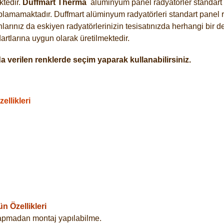
tedir.
Duffmart
Therma
alüminyum panel radyatörler standart a
plamamaktadır. Duffmart alüminyum radyatörleri standart panel ra
arınız da eskiyen radyatörlerinizin tesisatınızda herhangi bir d
tlarına uygun olarak üretilmektedir.
 verilen renklerde seçim yaparak kullanabilirsiniz.
llikleri
 Özellikleri
yapmadan montaj yapılabilme.