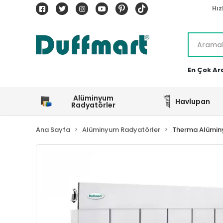
Hız
En Çok Ar
Alüminyum
Havlupan
Radyatörler
Ana Sayfa
Alüminyum Radyatörler
Therma Alümin