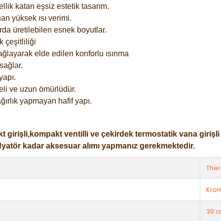
lik katan eşsiz estetik tasarım.
an yüksek ısı verimi.
rda üretilebilen esnek boyutlar.
çeşitliliği
ağlayarak elde edilen konforlu ısınma
sağlar.
yapı.
eli ve uzun ömürlüdür.
ğırlık yapmayan hafif yapı.
işli,kompakt ventilli ve çekirdek termostatik vana girişli ol
dyatör kadar aksesuar alımı yapmanız gerekmektedir.
The
Kro
30 c