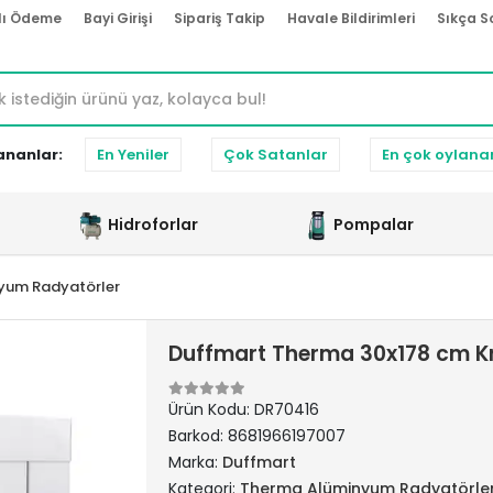
lı Ödeme
Bayi Girişi
Sipariş Takip
Havale Bildirimleri
Sıkça S
ananlar:
En Yeniler
Çok Satanlar
En çok oylana
Hidroforlar
Pompalar
yum Radyatörler
Duffmart Therma 30x178 cm 
Ürün Kodu:
DR70416
Barkod:
8681966197007
Marka:
Duffmart
Kategori:
Therma Alüminyum Radyatörle