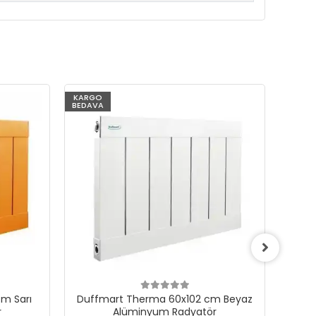
KARGO
KARG
BEDAVA
BEDAV
m Sarı
Duffmart Therma 60x102 cm Beyaz
Du
r
Alüminyum Radyatör