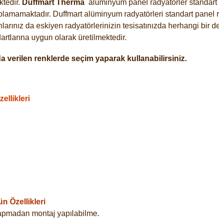
tedir.
Duffmart
Therma
alüminyum panel radyatörler standart a
plamamaktadır. Duffmart alüminyum radyatörleri standart panel ra
arınız da eskiyen radyatörlerinizin tesisatınızda herhangi bir d
tlarına uygun olarak üretilmektedir.
 verilen renklerde seçim yaparak kullanabilirsiniz.
llikleri
 Özellikleri
yapmadan montaj yapılabilme.