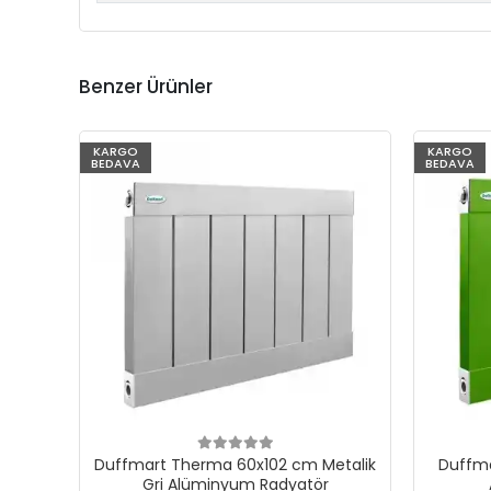
Benzer Ürünler
KARGO
KARGO
BEDAVA
BEDAVA
Duffmart Therma 60x102 cm Metalik
Duffma
Gri Alüminyum Radyatör