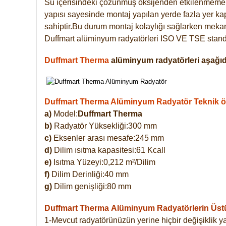
Su içerisindeki çözünmüş oksijenden etkilenmemek
yapısı sayesinde montaj yapılan yerde fazla yer ka
sahiptir.Bu durum montaj kolaylığı sağlarken mekanl
Duffmart alüminyum radyatörleri ISO VE TSE standar
Duffmart Therma
alüminyum radyatörleri aşağıda
Duffmart Therma Alüminyum Radyatör Teknik öze
a)
Model:
Duffmart Therma
b)
Radyatör Yüksekliği:300 mm
c)
Eksenler arası mesafe:245 mm
d)
Dilim ısıtma kapasitesi:61 Kcall
e)
Isıtma Yüzeyi:0,212 m²/Dilim
f)
Dilim Derinliği:40 mm
g)
Dilim genişliği:80 mm
Duffmart Therma
Alüminyum Radyatörlerin Üstün
1-Mevcut radyatörünüzün yerine hiçbir değişiklik 