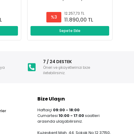
12.257,73 TL
%3
L
11.890,00 TL
Sepete Ekle
i
7 / 24 DESTEK
nya
Öneri ve şikayetlerinizi bize
iletebilirsiniz.
Bize Ulaşın
Haftaiçi
09:00 - 18:00
ler
Cumartesi
10:00 - 17:00
saatleri
arasında ulaşabilirsiniz.
Kuzeykent Mah. 44. Sokak No:12 37150,