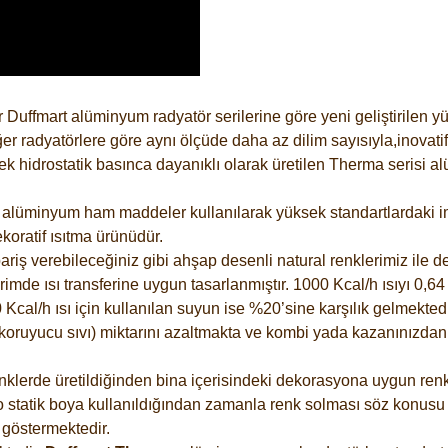
 Duffmart alüminyum radyatör serilerine göre yeni geliştirilen 
er radyatörlere göre aynı ölçüde daha az dilim sayısıyla,inovatif
 hidrostatik basınca dayanıklı olarak üretilen Therma serisi al
alüminyum ham maddeler kullanılarak yüksek standartlardaki imal
koratif ısıtma ürünüdür.
riş verebileceğiniz gibi ahşap desenli natural renklerimiz ile de 
e ısı transferine uygun tasarlanmıştır. 1000 Kcal/h ısıyı 0,64 li
Kcal/h ısı için kullanılan suyun ise %20’sine karşılık gelmektedir
z koruyucu sıvı) miktarını azaltmakta ve kombi yada kazanınızdan
lerde üretildiğinden bina içerisindeki dekorasyona uygun renkle
 statik boya kullanıldığından zamanla renk solması söz konusu d
göstermektedir.