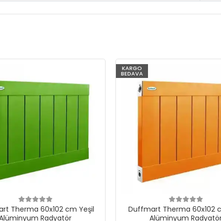
KARGO
BEDAVA
rt Therma 60x102 cm Yeşil
Duffmart Therma 60x102 c
Alüminyum Radyatör
Alüminyum Radyatö