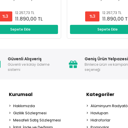
12.257,73 TL
12.257,73 TL
%3
%3
11.890,00 TL
11.890,00 T
Sepete Ekle
Sepete Ekle
Güvenli Alışveriş
Geniş Ürün Yelpazes
Güvenli ve kolay ödeme
Binlerce ürün ve kampa
sistemi
seçeneği
Kurumsal
Kategoriler
Hakkımızda
Alüminyum Radyatör
Gizlilik Sözleşmesi
Havlupan
Mesafeli Satış Sözleşmesi
Hidroforlar
İptal, İade ve Değişim
Pompalar