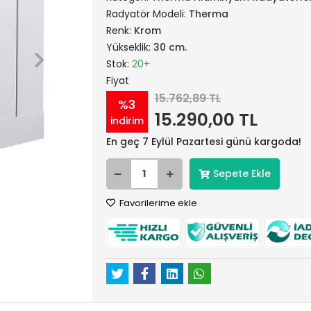
Radyatör Modeli:
Therma
Renk:
Krom
Yükseklik:
30 cm.
Stok:
20+
Fiyat
15.762,89 TL
%3
15.290,00 TL
indirim
En geç 7 Eylül Pazartesi günü kargoda!
Sepete Ekle
Favorilerime ekle