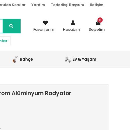
orulan Sorular
Yardım
Tedarikçi Başvuru
İletişim
0
Favorilerim
Hesabım
Sepetim
nlar
Bahçe
Ev & Yaşam
Krom Alüminyum Radyatör
r