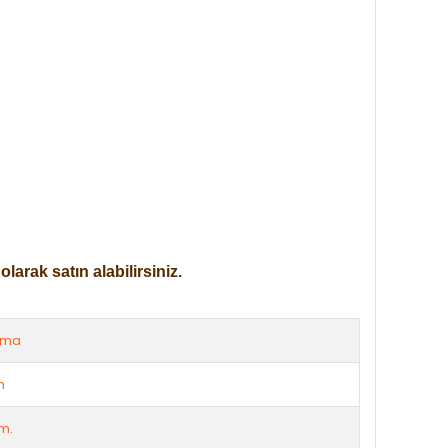
arak satın alabilirsiniz.
rma
m
m.