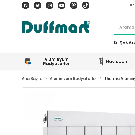
Hız
En Çok Ar
Alüminyum
Havlupan
Radyatörler
Ana Sayfa
Alüminyum Radyatörler
Therma Alümin