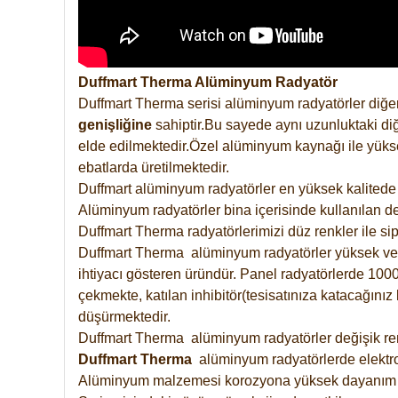
Duffmart Therma Alüminyum Radyatör
Duffmart Therma serisi alüminyum radyatörler diğer
genişliğine
sahiptir.Bu sayede aynı uzunluktaki diğ
elde edilmektedir.Özel alüminyum kaynağı ile yüksek
ebatlarda üretilmektedir.
Duffmart alüminyum radyatörler en yüksek kalitede 
Alüminyum radyatörler bina içerisinde kullanılan de
Duffmart Therma radyatörlerimizi düz renkler ile sipa
Duffmart Therma alüminyum radyatörler yüksek verimd
ihtiyacı gösteren üründür. Panel radyatörlerde 1000 
çekmekte, katılan inhibitör(tesisatınıza katacağını
düşürmektedir.
Duffmart Therma alüminyum radyatörler değişik renk
Duffmart
Therma
alüminyum radyatörlerde elektro
Alüminyum malzemesi korozyona yüksek dayanım 