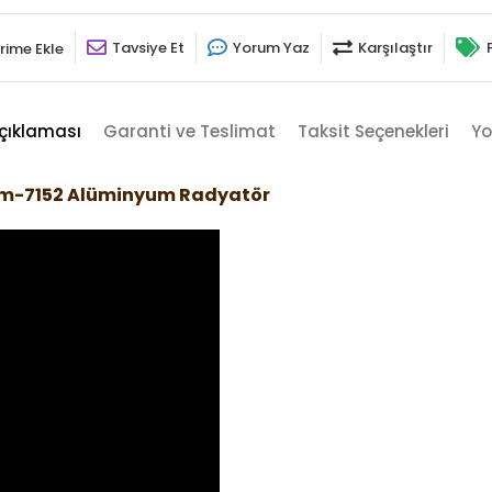
Tavsiye Et
Yorum Yaz
Karşılaştır
rime Ekle
çıklaması
Garanti ve Teslimat
Taksit Seçenekleri
Yo
rom-7152 Alüminyum Radyatör