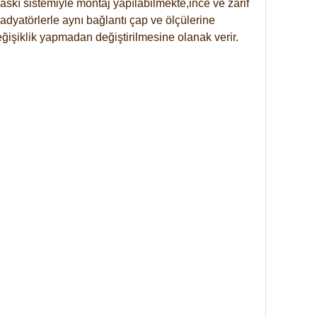
skı sistemiyle montaj yapılabilmekte,ince ve zarif
dyatörlerle aynı bağlantı çap ve ölçülerine
eğişiklik yapmadan değiştirilmesine olanak verir.