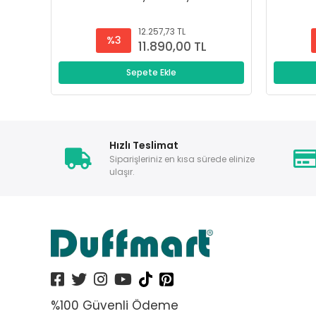
12.257,73 TL
%3
11.890,00 TL
Sepete Ekle
Hızlı Teslimat
Siparişleriniz en kısa sürede elinize
ulaşır.
%100 Güvenli Ödeme