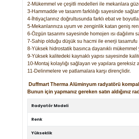
2-Mükemmel ve çeşitli modelleri ile mekanlara güzel
3-Hammadde ve tasarım farklılığı sayesinde sağlan
4-İhtiyaçlarınız doğrultusunda farklı ebat ve boyutla
5-Mekanlarınıza uyum ve zenginlik katan geniş renk 
6-Özgün tasarımı sayesinde homojen ısı dağılımı s
7-Sahip olduğu düşük su hacmi ile enerji tasarrufu 
8-Yüksek hidrostatik basınca dayanıklı mükemmel 
9-Yüksek kalitedeki kaynaklı yapısı sayesinde kalit
10-Montaj kolaylığı sağlayan ve yapılara gereksiz a
11-Delinmelere ve patlamalara karşı dirençlidir.
Duffmart
Therma
Alüminyum radyatörü kompakt gir
Bunun için yapmanız gereken satın aldığınız ra
Radyatör Modeli
Renk
Yükseklik