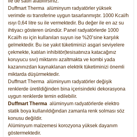
ile de satın alabilirsiniz.
Duffmart Therma alüminyum radyatörler yüksek
verimde ısı transferine uygun tasarlanmıştır. 1000 Kcal/h
ısıyı 0,64 litre su ile vermektedir. Bu değer ile en az su
ihtiyacı gösteren üründür. Panel radyatörlerde 1000
Kcal/h ısı için kullanılan suyun ise %20’sine karşılık
gelmektedir. Bu ise yakıt tüketiminizi asgari seviyelere
çekmekte, katılan inhibitör(tesisatınıza katacağınız
koruyucu sıvı) miktarını azaltmakta ve kombi yada
kazanınızdan kaynaklanan elektrik tüketiminizi önemli
miktarda düşürmektedir.
Duffmart Therma alüminyum radyatörler değişik
renklerde üretildiğinden bina içerisindeki dekorasyona
uygun renklerde temin edilebilir.
Duffmart
Therma
alüminyum radyatörlerde elektro
statik boya kullanıldığından zamanla renk solması söz
konusu değildir.
Alüminyum malzemesi korozyona yüksek dayanım
göstermektedir.