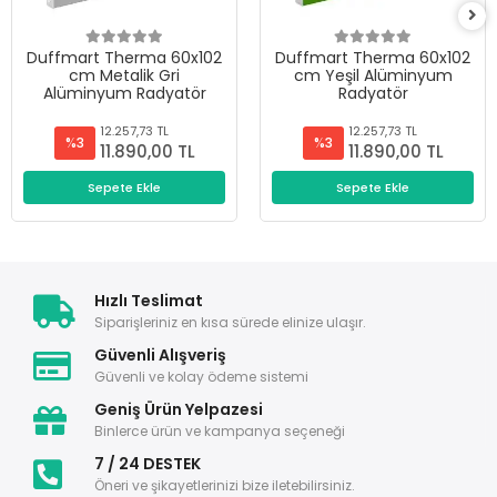
Duffmart Therma 60x102
Duffmart Therma 60x102
cm Metalik Gri
cm Yeşil Alüminyum
Alüminyum Radyatör
Radyatör
12.257,73 TL
12.257,73 TL
%3
%3
11.890,00 TL
11.890,00 TL
Sepete Ekle
Sepete Ekle
Hızlı Teslimat
Siparişleriniz en kısa sürede elinize ulaşır.
Güvenli Alışveriş
Güvenli ve kolay ödeme sistemi
Geniş Ürün Yelpazesi
Binlerce ürün ve kampanya seçeneği
7 / 24 DESTEK
Öneri ve şikayetlerinizi bize iletebilirsiniz.