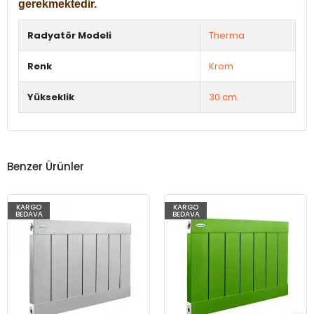
gerekmektedir.
Radyatör Modeli
Therma
Renk
Krom
Yükseklik
30 cm.
Benzer Ürünler
KARGO
KARGO
BEDAVA
BEDAVA