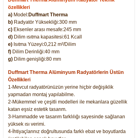
özellikleri
a)
Model:
Duffmart Therma
b)
Radyatör Yüksekliği:300 mm
c)
Eksenler arası mesafe:245 mm
d)
Dilim ısıtma kapasitesi:61 Kcall
e)
Isıtma Yüzeyi:0,212 m²/Dilim
f)
Dilim Derinliği:40 mm
g)
Dilim genişliği:80 mm
Duffmart Therma
Alüminyum Radyatörlerin Üstün
Özellikleri
1-Mevcut radyatörünüzün yerine hiçbir değişiklik
yapmadan montaj yapılabilme.
2-Mükemmel ve çeşitli modelleri ile mekanlara güzellik
katan eşsiz estetik tasarım.
3-Hammadde ve tasarım farklılığı sayesinde sağlanan
yüksek ısı verimi.
4-İhtiyaçlarınız doğrultusunda farklı ebat ve boyutlarda