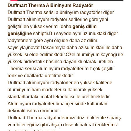
Duffmart Therma Alüminyum Radyatör
Duffmart Therma serisi alüminyum radyatörler diğer
Duffmart alüminyum radyatör serilerine göre yeni
geliştirilen yüksek verimli daha
geniş dilim
genişliğine
sahiptir.Bu sayede aynı uzunluktaki diğer
radyatörlere göre aynı ölçüde daha az dilim
sayısıyla,inovatif tasarımıyla daha az su miktarı ile daha
yüksek ısı elde edilmektedir.Özel alüminyum kaynağı ile
yüksek hidrostatik basınca dayanıklı olarak üretilen
Therma serisi alüminyum radyatörlerimiz çok çeşitli
renk ve ebatlarda üretilmektedir.
Duffmart alüminyum radyatörler en yüksek kalitede
alüminyum ham maddeler kullanılarak yüksek
standartlardaki imalat teknolojisi ile üretilmektedir.
Alüminyum radyatörler bina içerisinde kullanılan
dekoratif ısıtma ürünüdür.
Duffmart Therma radyatörlerimizi düz renkler ile sipariş
verebileceğiniz gibi ahşap desenli natural renklerimiz