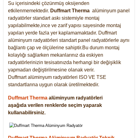
Su içerisindeki çözünmüş oksijenden
etkilenmemektedir.
Duffmart
Therma
alüminyum panel
radyatörler standart askı sistemiyle montaj
yapılabilmekte,ince ve zarif yapısı sayesinde montaj
yapılan yerde fazla yer kaplamamaktadır. Duffmart
alüminyum radyatörleri standart panel radyatörlerle aynı
bağlantı çap ve ölçülerine sahiptir.Bu durum montaj
kolaylığı sağlarken mekanlarınız da eskiyen
radyatörlerinizin tesisatınızda herhangi bir değişiklik
yapmadan değiştirilmesine olanak verir.
Duffmart alüminyum radyatörleri ISO VE TSE
standartlarına uygun olarak üretilmektedir.
Duffmart Therma
alüminyum radyatörleri
aşağıda verilen renklerde seçim yaparak
kullanabilirsiniz.
Duffmart Therma Alüminyum Radyatör Teknik