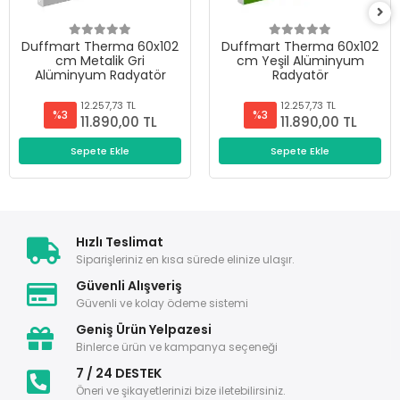
Duffmart Therma 60x102
Duffmart Therma 60x102
cm Metalik Gri
cm Yeşil Alüminyum
Alüminyum Radyatör
Radyatör
12.257,73 TL
12.257,73 TL
%3
%3
11.890,00 TL
11.890,00 TL
Sepete Ekle
Sepete Ekle
Hızlı Teslimat
Siparişleriniz en kısa sürede elinize ulaşır.
Güvenli Alışveriş
Güvenli ve kolay ödeme sistemi
Geniş Ürün Yelpazesi
Binlerce ürün ve kampanya seçeneği
7 / 24 DESTEK
Öneri ve şikayetlerinizi bize iletebilirsiniz.