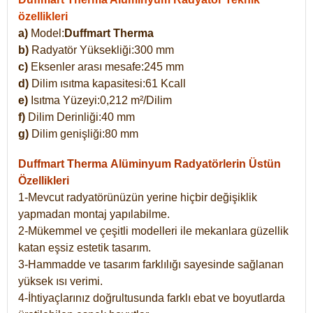
özellikleri
a)
Model:
Duffmart Therma
b)
Radyatör Yüksekliği:300 mm
c)
Eksenler arası mesafe:245 mm
d)
Dilim ısıtma kapasitesi:61 Kcall
e)
Isıtma Yüzeyi:0,212 m²/Dilim
f)
Dilim Derinliği:40 mm
g)
Dilim genişliği:80 mm
Duffmart Therma
Alüminyum Radyatörlerin Üstün
Özellikleri
1-Mevcut radyatörünüzün yerine hiçbir değişiklik
yapmadan montaj yapılabilme.
2-Mükemmel ve çeşitli modelleri ile mekanlara güzellik
katan eşsiz estetik tasarım.
3-Hammadde ve tasarım farklılığı sayesinde sağlanan
yüksek ısı verimi.
4-İhtiyaçlarınız doğrultusunda farklı ebat ve boyutlarda