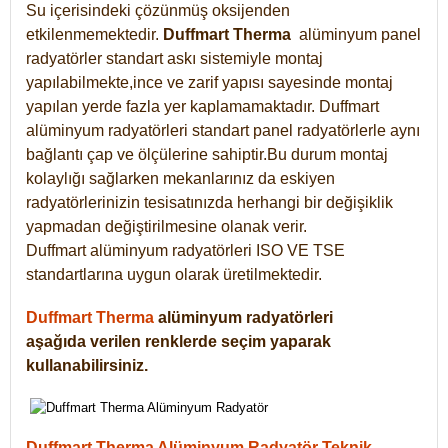
Su içerisindeki çözünmüş oksijenden
etkilenmemektedir.
Duffmart
Therma
alüminyum panel
radyatörler standart askı sistemiyle montaj
yapılabilmekte,ince ve zarif yapısı sayesinde montaj
yapılan yerde fazla yer kaplamamaktadır. Duffmart
alüminyum radyatörleri standart panel radyatörlerle aynı
bağlantı çap ve ölçülerine sahiptir.Bu durum montaj
kolaylığı sağlarken mekanlarınız da eskiyen
radyatörlerinizin tesisatınızda herhangi bir değişiklik
yapmadan değiştirilmesine olanak verir.
Duffmart alüminyum radyatörleri ISO VE TSE
standartlarına uygun olarak üretilmektedir.
Duffmart Therma
alüminyum radyatörleri
aşağıda verilen renklerde seçim yaparak
kullanabilirsiniz.
Duffmart Therma Alüminyum Radyatör Teknik