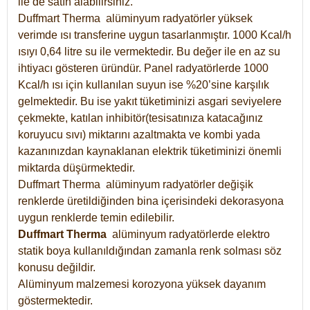
ile de satın alabilirsiniz.
Duffmart Therma alüminyum radyatörler yüksek
verimde ısı transferine uygun tasarlanmıştır. 1000 Kcal/h
ısıyı 0,64 litre su ile vermektedir. Bu değer ile en az su
ihtiyacı gösteren üründür. Panel radyatörlerde 1000
Kcal/h ısı için kullanılan suyun ise %20’sine karşılık
gelmektedir. Bu ise yakıt tüketiminizi asgari seviyelere
çekmekte, katılan inhibitör(tesisatınıza katacağınız
koruyucu sıvı) miktarını azaltmakta ve kombi yada
kazanınızdan kaynaklanan elektrik tüketiminizi önemli
miktarda düşürmektedir.
Duffmart Therma alüminyum radyatörler değişik
renklerde üretildiğinden bina içerisindeki dekorasyona
uygun renklerde temin edilebilir.
Duffmart
Therma
alüminyum radyatörlerde elektro
statik boya kullanıldığından zamanla renk solması söz
konusu değildir.
Alüminyum malzemesi korozyona yüksek dayanım
göstermektedir.