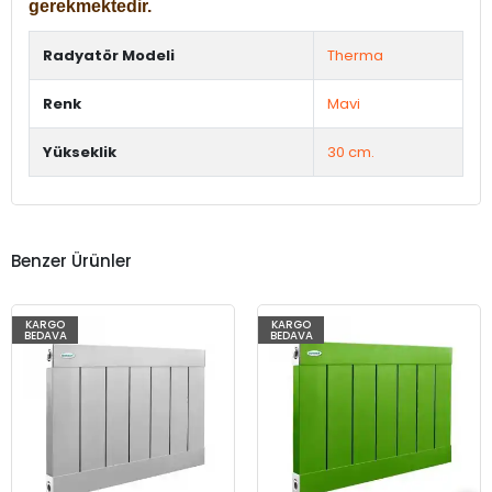
gerekmektedir.
Radyatör Modeli
Therma
Renk
Mavi
Yükseklik
30 cm.
Benzer Ürünler
KARGO
KARGO
BEDAVA
BEDAVA