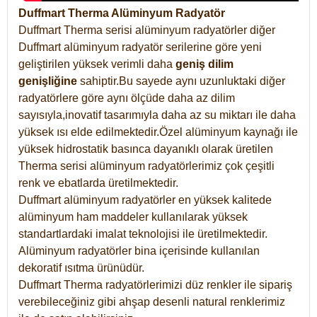
Duffmart Therma Alüminyum Radyatör
Duffmart Therma serisi alüminyum radyatörler diğer
Duffmart alüminyum radyatör serilerine göre yeni
geliştirilen yüksek verimli daha
geniş dilim
genişliğine
sahiptir.Bu sayede aynı uzunluktaki diğer
radyatörlere göre aynı ölçüde daha az dilim
sayısıyla,inovatif tasarımıyla daha az su miktarı ile daha
yüksek ısı elde edilmektedir.Özel alüminyum kaynağı ile
yüksek hidrostatik basınca dayanıklı olarak üretilen
Therma serisi alüminyum radyatörlerimiz çok çeşitli
renk ve ebatlarda üretilmektedir.
Duffmart alüminyum radyatörler en yüksek kalitede
alüminyum ham maddeler kullanılarak yüksek
standartlardaki imalat teknolojisi ile üretilmektedir.
Alüminyum radyatörler bina içerisinde kullanılan
dekoratif ısıtma ürünüdür.
Duffmart Therma radyatörlerimizi düz renkler ile sipariş
verebileceğiniz gibi ahşap desenli natural renklerimiz