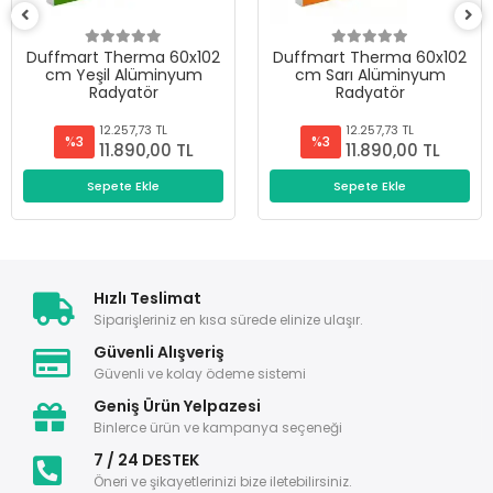
Duffmart Therma 60x102
Duffmart Therma 60x102
cm Yeşil Alüminyum
cm Sarı Alüminyum
Radyatör
Radyatör
12.257,73 TL
12.257,73 TL
%3
%3
11.890,00 TL
11.890,00 TL
Sepete Ekle
Sepete Ekle
Hızlı Teslimat
Siparişleriniz en kısa sürede elinize ulaşır.
Güvenli Alışveriş
Güvenli ve kolay ödeme sistemi
Geniş Ürün Yelpazesi
Binlerce ürün ve kampanya seçeneği
7 / 24 DESTEK
Öneri ve şikayetlerinizi bize iletebilirsiniz.