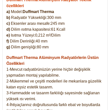
özellikleri
a)
Model:
Duffmart Therma
b)
Radyatör Yüksekliği:300 mm
c)
Eksenler arası mesafe:245 mm
d)
Dilim ısıtma kapasitesi:61 Kcall
e)
Isıtma Yüzeyi:0,212 m²/Dilim
f)
Dilim Derinliği:40 mm
g)
Dilim genişliği:80 mm
Duffmart Therma
Alüminyum Radyatörlerin Üstün
Özellikleri
1-Mevcut radyatörünüzün yerine hiçbir değişiklik
yapmadan montaj yapılabilme.
2-Mükemmel ve çeşitli modelleri ile mekanlara güzellik
katan eşsiz estetik tasarım.
3-Hammadde ve tasarım farklılığı sayesinde sağlanan
yüksek ısı verimi.
4-İhtiyaçlarınız doğrultusunda farklı ebat ve boyutlarda