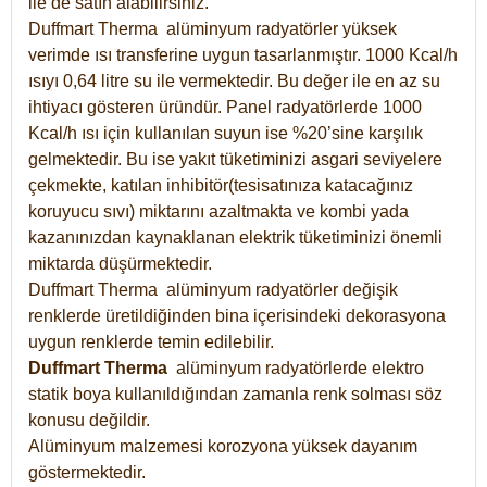
ile de satın alabilirsiniz.
Duffmart Therma alüminyum radyatörler yüksek
verimde ısı transferine uygun tasarlanmıştır. 1000 Kcal/h
ısıyı 0,64 litre su ile vermektedir. Bu değer ile en az su
ihtiyacı gösteren üründür. Panel radyatörlerde 1000
Kcal/h ısı için kullanılan suyun ise %20’sine karşılık
gelmektedir. Bu ise yakıt tüketiminizi asgari seviyelere
çekmekte, katılan inhibitör(tesisatınıza katacağınız
koruyucu sıvı) miktarını azaltmakta ve kombi yada
kazanınızdan kaynaklanan elektrik tüketiminizi önemli
miktarda düşürmektedir.
Duffmart Therma alüminyum radyatörler değişik
renklerde üretildiğinden bina içerisindeki dekorasyona
uygun renklerde temin edilebilir.
Duffmart
Therma
alüminyum radyatörlerde elektro
statik boya kullanıldığından zamanla renk solması söz
konusu değildir.
Alüminyum malzemesi korozyona yüksek dayanım
göstermektedir.