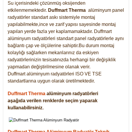
Su içerisindeki çözünmüş oksijenden
etkilenmemektedir.
Duffmart
Therma
alüminyum panel
radyatörler standart askı sistemiyle montaj
yapılabilmekte,ince ve zarif yapısı sayesinde montaj
yapılan yerde fazla yer kaplamamaktadır. Duffmart
alüminyum radyatörleri standart panel radyatörlerle aynı
bağlantı çap ve ölçülerine sahiptir.Bu durum montaj
kolaylığı sağlarken mekanlarınız da eskiyen
radyatörlerinizin tesisatınızda herhangi bir değişiklik
yapmadan değiştirilmesine olanak verir.
Duffmart alüminyum radyatörleri ISO VE TSE
standartlarına uygun olarak üretilmektedir.
Duffmart Therma
alüminyum radyatörleri
aşağıda verilen renklerde seçim yaparak
kullanabilirsiniz.
Duffmart Therma Alüminyum Radyatör Teknik