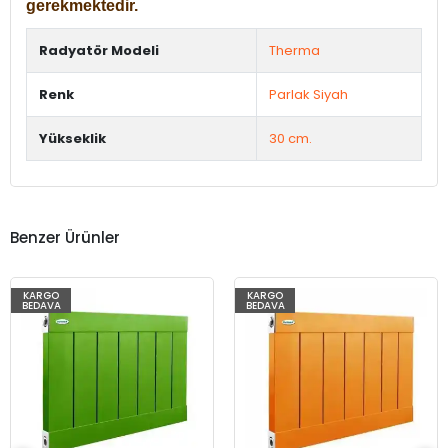
gerekmektedir.
Radyatör Modeli
Therma
Renk
Parlak Siyah
Yükseklik
30 cm.
Benzer Ürünler
KARGO
KARGO
BEDAVA
BEDAVA