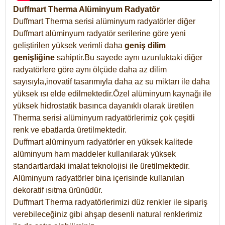
Duffmart Therma Alüminyum Radyatör
Duffmart Therma serisi alüminyum radyatörler diğer
Duffmart alüminyum radyatör serilerine göre yeni
geliştirilen yüksek verimli daha
geniş dilim
genişliğine
sahiptir.Bu sayede aynı uzunluktaki diğer
radyatörlere göre aynı ölçüde daha az dilim
sayısıyla,inovatif tasarımıyla daha az su miktarı ile daha
yüksek ısı elde edilmektedir.Özel alüminyum kaynağı ile
yüksek hidrostatik basınca dayanıklı olarak üretilen
Therma serisi alüminyum radyatörlerimiz çok çeşitli
renk ve ebatlarda üretilmektedir.
Duffmart alüminyum radyatörler en yüksek kalitede
alüminyum ham maddeler kullanılarak yüksek
standartlardaki imalat teknolojisi ile üretilmektedir.
Alüminyum radyatörler bina içerisinde kullanılan
dekoratif ısıtma ürünüdür.
Duffmart Therma radyatörlerimizi düz renkler ile sipariş
verebileceğiniz gibi ahşap desenli natural renklerimiz