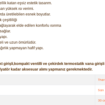
lik katan eşsiz estetik tasarım.
an yüksek ısı verimi.
rda üretilebilen esnek boyutlar.
çeşitliliği
ağlayarak elde edilen konforlu ısınma
sağlar.
yapı.
eli ve uzun ömürlüdür.
ğırlık yapmayan hafif yapı.
işli,kompakt ventilli ve çekirdek termostatik vana girişli ol
dyatör kadar aksesuar alımı yapmanız gerekmektedir.
The
Sarı
30 c