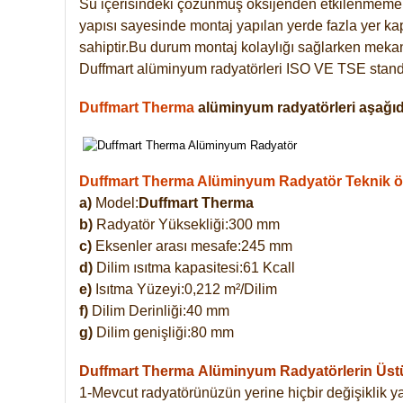
Su içerisindeki çözünmüş oksijenden etkilenmemek
yapısı sayesinde montaj yapılan yerde fazla yer ka
sahiptir.Bu durum montaj kolaylığı sağlarken mekanl
Duffmart alüminyum radyatörleri ISO VE TSE standar
Duffmart Therma
alüminyum radyatörleri aşağıda
Duffmart Therma Alüminyum Radyatör Teknik öze
a)
Model:
Duffmart Therma
b)
Radyatör Yüksekliği:300 mm
c)
Eksenler arası mesafe:245 mm
d)
Dilim ısıtma kapasitesi:61 Kcall
e)
Isıtma Yüzeyi:0,212 m²/Dilim
f)
Dilim Derinliği:40 mm
g)
Dilim genişliği:80 mm
Duffmart Therma
Alüminyum Radyatörlerin Üstün
1-Mevcut radyatörünüzün yerine hiçbir değişiklik 