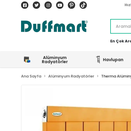
Hız
En Çok Ar
Alüminyum
Havlupan
Radyatörler
Ana Sayfa
Alüminyum Radyatörler
Therma Alümin