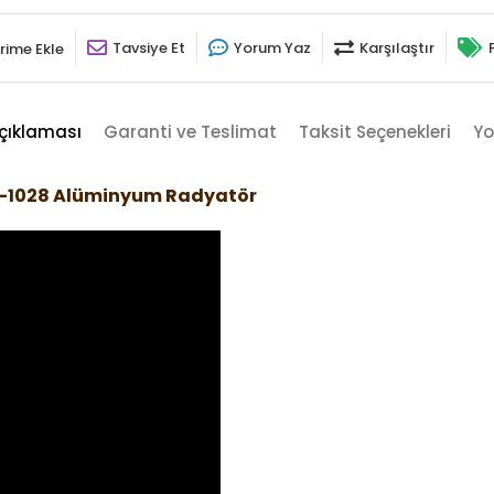
Tavsiye Et
Yorum Yaz
Karşılaştır
rime Ekle
çıklaması
Garanti ve Teslimat
Taksit Seçenekleri
Yo
rı-1028 Alüminyum Radyatör