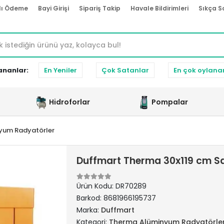
lı Ödeme
Bayi Girişi
Sipariş Takip
Havale Bildirimleri
Sıkça S
ananlar:
En Yeniler
Çok Satanlar
En çok oylana
Hidroforlar
Pompalar
yum Radyatörler
Duffmart Therma 30x119 cm S
Ürün Kodu:
DR70289
Barkod:
8681966195737
Marka:
Duffmart
Kategori:
Therma Alüminyum Radyatörle