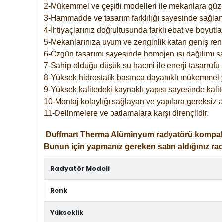
2-Mükemmel ve çeşitli modelleri ile mekanlara güzel
3-Hammadde ve tasarım farklılığı sayesinde sağlan
4-İhtiyaçlarınız doğrultusunda farklı ebat ve boyutla
5-Mekanlarınıza uyum ve zenginlik katan geniş renk 
6-Özgün tasarımı sayesinde homojen ısı dağılımı s
7-Sahip olduğu düşük su hacmi ile enerji tasarrufu 
8-Yüksek hidrostatik basınca dayanıklı mükemmel 
9-Yüksek kalitedeki kaynaklı yapısı sayesinde kalit
10-Montaj kolaylığı sağlayan ve yapılara gereksiz a
11-Delinmelere ve patlamalara karşı dirençlidir.
Duffmart
Therma
Alüminyum radyatörü kompakt gir
Bunun için yapmanız gereken satın aldığınız ra
Radyatör Modeli
Renk
Yükseklik