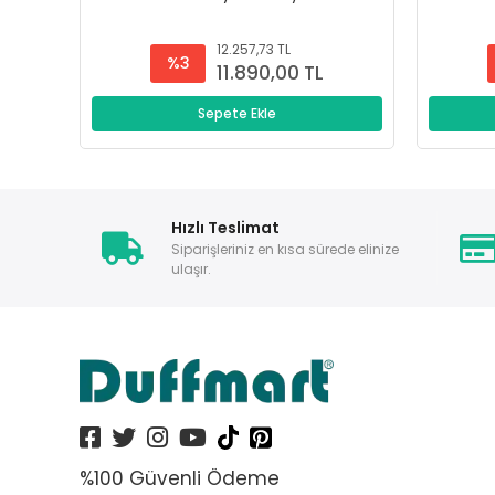
12.257,73 TL
%3
11.890,00 TL
Sepete Ekle
Hızlı Teslimat
Siparişleriniz en kısa sürede elinize
ulaşır.
%100 Güvenli Ödeme