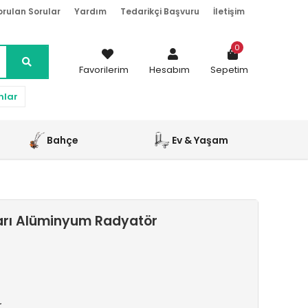
orulan Sorular
Yardım
Tedarikçi Başvuru
İletişim
0
Favorilerim
Hesabım
Sepetim
nlar
Bahçe
Ev & Yaşam
arı Alüminyum Radyatör
r