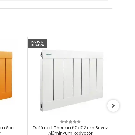
KARGO
KARG
BEDAVA
BEDAV
m Sarı
Duffmart Therma 60x102 cm Beyaz
Du
r
Alüminyum Radyatör