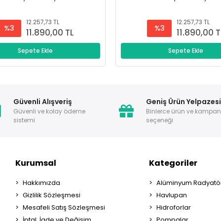
12.257,73 TL
12.257,73 TL
%3
%3
11.890,00 TL
11.890,00 T
Sepete Ekle
Sepete Ekle
Güvenli Alışveriş
Geniş Ürün Yelpazes
Güvenli ve kolay ödeme
Binlerce ürün ve kampa
sistemi
seçeneği
Kurumsal
Kategoriler
Hakkımızda
Alüminyum Radyatör
Gizlilik Sözleşmesi
Havlupan
Mesafeli Satış Sözleşmesi
Hidroforlar
İptal, İade ve Değişim
Pompalar