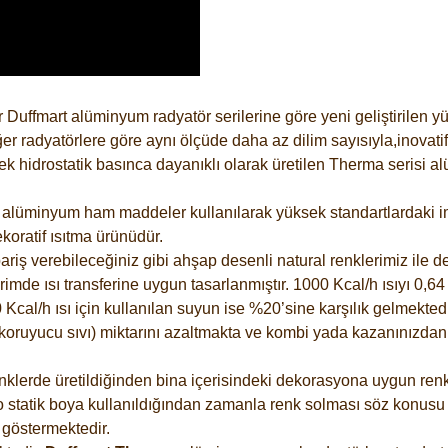
 Duffmart alüminyum radyatör serilerine göre yeni geliştirilen 
er radyatörlere göre aynı ölçüde daha az dilim sayısıyla,inovatif
 hidrostatik basınca dayanıklı olarak üretilen Therma serisi al
alüminyum ham maddeler kullanılarak yüksek standartlardaki imal
koratif ısıtma ürünüdür.
riş verebileceğiniz gibi ahşap desenli natural renklerimiz ile de 
e ısı transferine uygun tasarlanmıştır. 1000 Kcal/h ısıyı 0,64 li
Kcal/h ısı için kullanılan suyun ise %20’sine karşılık gelmektedir
z koruyucu sıvı) miktarını azaltmakta ve kombi yada kazanınızdan
lerde üretildiğinden bina içerisindeki dekorasyona uygun renkle
 statik boya kullanıldığından zamanla renk solması söz konusu d
göstermektedir.