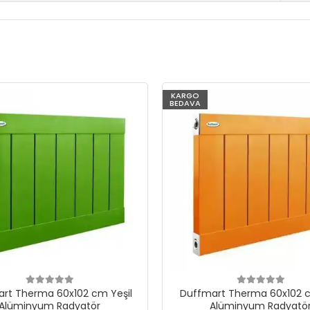
KARGO
BEDAVA
rt Therma 60x102 cm Yeşil
Duffmart Therma 60x102 c
Alüminyum Radyatör
Alüminyum Radyatö