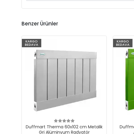
Benzer Ürünler
KARGO
KARGO
BEDAVA
BEDAVA
Duffmart Therma 60x102 cm Metalik
Duffma
Gri Alüminyum Radyatör