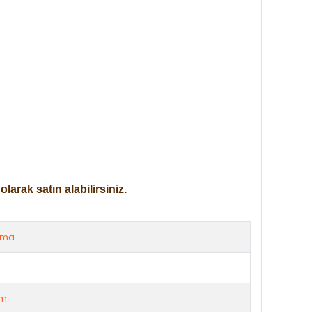
arak satın alabilirsiniz.
rma
m.