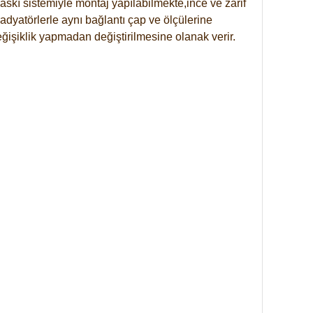
skı sistemiyle montaj yapılabilmekte,ince ve zarif
dyatörlerle aynı bağlantı çap ve ölçülerine
eğişiklik yapmadan değiştirilmesine olanak verir.