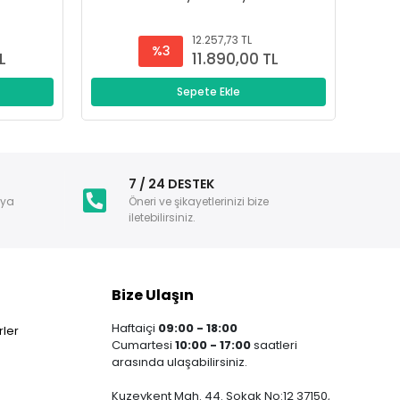
12.257,73 TL
%3
L
11.890,00 TL
Sepete Ekle
i
7 / 24 DESTEK
nya
Öneri ve şikayetlerinizi bize
iletebilirsiniz.
Bize Ulaşın
Haftaiçi
09:00 - 18:00
ler
Cumartesi
10:00 - 17:00
saatleri
arasında ulaşabilirsiniz.
Kuzeykent Mah. 44. Sokak No:12 37150,