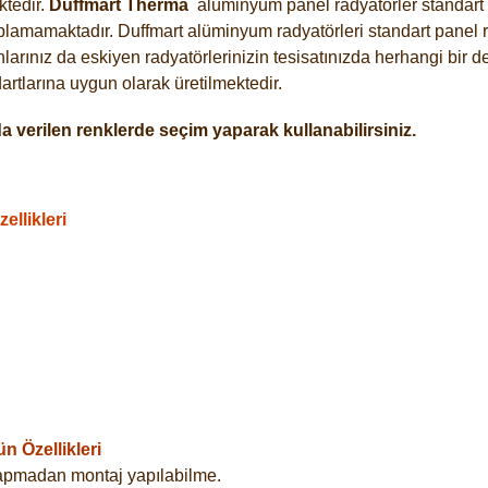
tedir.
Duffmart
Therma
alüminyum panel radyatörler standart a
plamamaktadır. Duffmart alüminyum radyatörleri standart panel ra
arınız da eskiyen radyatörlerinizin tesisatınızda herhangi bir d
tlarına uygun olarak üretilmektedir.
 verilen renklerde seçim yaparak kullanabilirsiniz.
llikleri
 Özellikleri
yapmadan montaj yapılabilme.