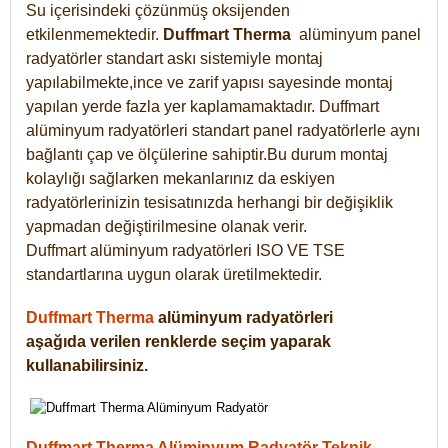
Su içerisindeki çözünmüş oksijenden
etkilenmemektedir.
Duffmart
Therma
alüminyum panel
radyatörler standart askı sistemiyle montaj
yapılabilmekte,ince ve zarif yapısı sayesinde montaj
yapılan yerde fazla yer kaplamamaktadır. Duffmart
alüminyum radyatörleri standart panel radyatörlerle aynı
bağlantı çap ve ölçülerine sahiptir.Bu durum montaj
kolaylığı sağlarken mekanlarınız da eskiyen
radyatörlerinizin tesisatınızda herhangi bir değişiklik
yapmadan değiştirilmesine olanak verir.
Duffmart alüminyum radyatörleri ISO VE TSE
standartlarına uygun olarak üretilmektedir.
Duffmart Therma
alüminyum radyatörleri
aşağıda verilen renklerde seçim yaparak
kullanabilirsiniz.
Duffmart Therma Alüminyum Radyatör Teknik