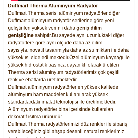
Duffmart Therma Alüminyum Radyatör
Duffmart Therma serisi alüminyum radyatörler diğer
Duffmart alüminyum radyatör serilerine göre yeni
geliştirilen yüksek verimli daha
geniş dilim
genişliğine
sahiptir.Bu sayede aynı uzunluktaki diğer
radyatörlere göre aynı ölçüde daha az dilim
sayısıyla,inovatif tasarımıyla daha az su miktarı ile daha
yüksek ısı elde edilmektedir.Özel alüminyum kaynağı ile
yüksek hidrostatik basınca dayanıklı olarak üretilen
Therma serisi alüminyum radyatörlerimiz çok çeşitli
renk ve ebatlarda üretilmektedir.
Duffmart alüminyum radyatörler en yüksek kalitede
alüminyum ham maddeler kullanılarak yüksek
standartlardaki imalat teknolojisi ile üretilmektedir.
Alüminyum radyatörler bina içerisinde kullanılan
dekoratif ısıtma ürünüdür.
Duffmart Therma radyatörlerimizi düz renkler ile sipariş
verebileceğiniz gibi ahşap desenli natural renklerimiz