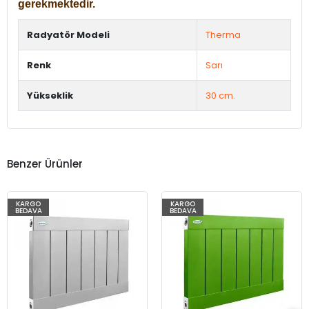
gerekmektedir.
Radyatör Modeli
Therma
Renk
Sarı
Yükseklik
30 cm.
Benzer Ürünler
KARGO
KARGO
BEDAVA
BEDAVA