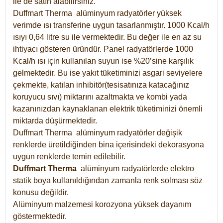
ile de satın alabilirsiniz.
Duffmart Therma alüminyum radyatörler yüksek
verimde ısı transferine uygun tasarlanmıştır. 1000 Kcal/h
ısıyı 0,64 litre su ile vermektedir. Bu değer ile en az su
ihtiyacı gösteren üründür. Panel radyatörlerde 1000
Kcal/h ısı için kullanılan suyun ise %20’sine karşılık
gelmektedir. Bu ise yakıt tüketiminizi asgari seviyelere
çekmekte, katılan inhibitör(tesisatınıza katacağınız
koruyucu sıvı) miktarını azaltmakta ve kombi yada
kazanınızdan kaynaklanan elektrik tüketiminizi önemli
miktarda düşürmektedir.
Duffmart Therma alüminyum radyatörler değişik
renklerde üretildiğinden bina içerisindeki dekorasyona
uygun renklerde temin edilebilir.
Duffmart
Therma
alüminyum radyatörlerde elektro
statik boya kullanıldığından zamanla renk solması söz
konusu değildir.
Alüminyum malzemesi korozyona yüksek dayanım
göstermektedir.