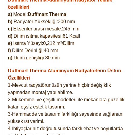
özellikleri
a)
Model:
Duffmart Therma
b)
Radyatör Yüksekliği:300 mm
c)
Eksenler arası mesafe:245 mm
d)
Dilim ısıtma kapasitesi:61 Kcall
e)
Isıtma Yüzeyi:0,212 m²/Dilim
f)
Dilim Derinliği:40 mm
g)
Dilim genişliği:80 mm
Duffmart Therma
Alüminyum Radyatörlerin Üstün
Özellikleri
1-Mevcut radyatörünüzün yerine hiçbir değişiklik
yapmadan montaj yapılabilme.
2-Mükemmel ve çeşitli modelleri ile mekanlara güzellik
katan eşsiz estetik tasarım.
3-Hammadde ve tasarım farklılığı sayesinde sağlanan
yüksek ısı verimi.
4-İhtiyaçlarınız doğrultusunda farklı ebat ve boyutlarda