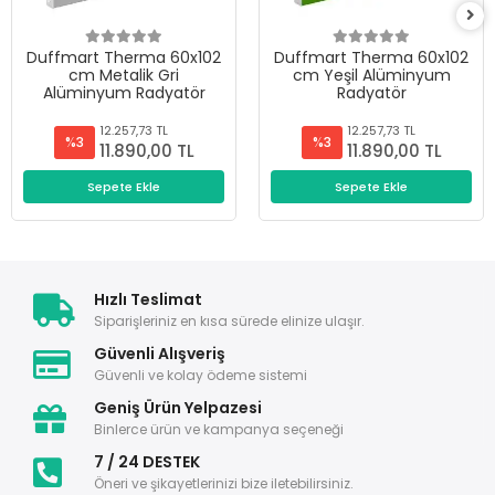
Duffmart Therma 60x102
Duffmart Therma 60x102
cm Metalik Gri
cm Yeşil Alüminyum
Alüminyum Radyatör
Radyatör
12.257,73 TL
12.257,73 TL
%3
%3
11.890,00 TL
11.890,00 TL
Sepete Ekle
Sepete Ekle
Hızlı Teslimat
Siparişleriniz en kısa sürede elinize ulaşır.
Güvenli Alışveriş
Güvenli ve kolay ödeme sistemi
Geniş Ürün Yelpazesi
Binlerce ürün ve kampanya seçeneği
7 / 24 DESTEK
Öneri ve şikayetlerinizi bize iletebilirsiniz.