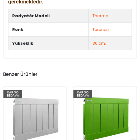
gerekmektedir.
Radyatör Modeli
Therma
Renk
Turuncu
Yükseklik
30 cm.
Benzer Ürünler
KARGO
KARGO
BEDAVA
BEDAVA