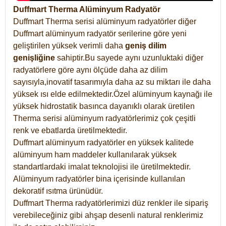
Duffmart Therma Alüminyum Radyatör
Duffmart Therma serisi alüminyum radyatörler diğer
Duffmart alüminyum radyatör serilerine göre yeni
geliştirilen yüksek verimli daha
geniş dilim
genişliğine
sahiptir.Bu sayede aynı uzunluktaki diğer
radyatörlere göre aynı ölçüde daha az dilim
sayısıyla,inovatif tasarımıyla daha az su miktarı ile daha
yüksek ısı elde edilmektedir.Özel alüminyum kaynağı ile
yüksek hidrostatik basınca dayanıklı olarak üretilen
Therma serisi alüminyum radyatörlerimiz çok çeşitli
renk ve ebatlarda üretilmektedir.
Duffmart alüminyum radyatörler en yüksek kalitede
alüminyum ham maddeler kullanılarak yüksek
standartlardaki imalat teknolojisi ile üretilmektedir.
Alüminyum radyatörler bina içerisinde kullanılan
dekoratif ısıtma ürünüdür.
Duffmart Therma radyatörlerimizi düz renkler ile sipariş
verebileceğiniz gibi ahşap desenli natural renklerimiz