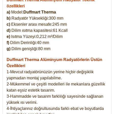
özellikleri
a)
Model:
Duffmart Therma
b)
Radyatör Yüksekliği:300 mm
c)
Eksenler arası mesafe:245 mm
d)
Dilim ısıtma kapasitesi:61 Kcall
e)
Isıtma Yüzeyi:0,212 m²/Dilim
f)
Dilim Derinliği:40 mm
g)
Dilim genişliği:80 mm
Duffmart Therma
Alüminyum Radyatörlerin Üstün
Özellikleri
1-Mevcut radyatörünüzün yerine hiçbir değişiklik
yapmadan montaj yapılabilme.
2-Mükemmel ve çeşitli modelleri ile mekanlara güzellik
katan eşsiz estetik tasarım.
3-Hammadde ve tasarım farklılığı sayesinde sağlanan
yüksek ısı verimi.
4-İhtiyaçlarınız doğrultusunda farklı ebat ve boyutlarda