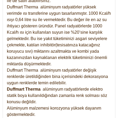
ile de satın alabilirsiniz.
Duffmart Therma alüminyum radyatörler yüksek
verimde ısı transferine uygun tasarlanmıştır. 1000 Kcal/h
ısıyı 0,64 litre su ile vermektedir. Bu değer ile en az su
ihtiyacı gösteren üründür. Panel radyatörlerde 1000
Kcal/h ısı için kullanılan suyun ise %20’sine karşılık
gelmektedir. Bu ise yakıt tüketiminizi asgari seviyelere
çekmekte, katılan inhibitör(tesisatınıza katacağınız
koruyucu sıvı) miktarını azaltmakta ve kombi yada
kazanınızdan kaynaklanan elektrik tüketiminizi önemli
miktarda düşürmektedir.
Duffmart Therma alüminyum radyatörler değişik
renklerde üretildiğinden bina içerisindeki dekorasyona
uygun renklerde temin edilebilir.
Duffmart
Therma
alüminyum radyatörlerde elektro
statik boya kullanıldığından zamanla renk solması söz
konusu değildir.
Alüminyum malzemesi korozyona yüksek dayanım
göstermektedir.