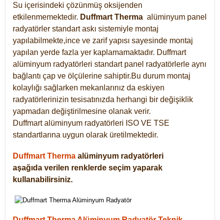
Su içerisindeki çözünmüş oksijenden
etkilenmemektedir.
Duffmart
Therma
alüminyum panel
radyatörler standart askı sistemiyle montaj
yapılabilmekte,ince ve zarif yapısı sayesinde montaj
yapılan yerde fazla yer kaplamamaktadır. Duffmart
alüminyum radyatörleri standart panel radyatörlerle aynı
bağlantı çap ve ölçülerine sahiptir.Bu durum montaj
kolaylığı sağlarken mekanlarınız da eskiyen
radyatörlerinizin tesisatınızda herhangi bir değişiklik
yapmadan değiştirilmesine olanak verir.
Duffmart alüminyum radyatörleri ISO VE TSE
standartlarına uygun olarak üretilmektedir.
Duffmart Therma
alüminyum radyatörleri
aşağıda verilen renklerde seçim yaparak
kullanabilirsiniz.
Duffmart Therma Alüminyum Radyatör Teknik