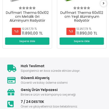
Duffmart Therma 60x102
Duffmart Therma 60x102
cm Metalik Gri
cm Yeşil Alüminyum
Alüminyum Radyatör
Radyatör
12.257,73 TL
12.257,73 TL
%3
%3
11.890,00 TL
11.890,00 TL
Sepete Ekle
Sepete Ekle
Hızlı Teslimat
Siparişleriniz en kısa sürede elinize ulaşır.
Güvenli Alışveriş
Güvenli ve kolay ödeme sistemi
Geniş Ürün Yelpazesi
Binlerce ürün ve kampanya seçeneği
7 / 24 DESTEK
Öneri ve şikayetlerinizi bize iletebilirsiniz.