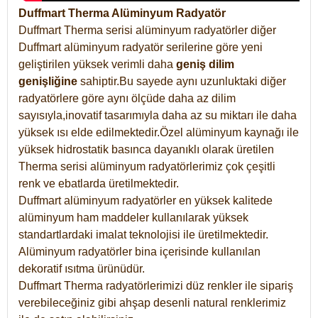
Duffmart Therma Alüminyum Radyatör
Duffmart Therma serisi alüminyum radyatörler diğer
Duffmart alüminyum radyatör serilerine göre yeni
geliştirilen yüksek verimli daha
geniş dilim
genişliğine
sahiptir.Bu sayede aynı uzunluktaki diğer
radyatörlere göre aynı ölçüde daha az dilim
sayısıyla,inovatif tasarımıyla daha az su miktarı ile daha
yüksek ısı elde edilmektedir.Özel alüminyum kaynağı ile
yüksek hidrostatik basınca dayanıklı olarak üretilen
Therma serisi alüminyum radyatörlerimiz çok çeşitli
renk ve ebatlarda üretilmektedir.
Duffmart alüminyum radyatörler en yüksek kalitede
alüminyum ham maddeler kullanılarak yüksek
standartlardaki imalat teknolojisi ile üretilmektedir.
Alüminyum radyatörler bina içerisinde kullanılan
dekoratif ısıtma ürünüdür.
Duffmart Therma radyatörlerimizi düz renkler ile sipariş
verebileceğiniz gibi ahşap desenli natural renklerimiz