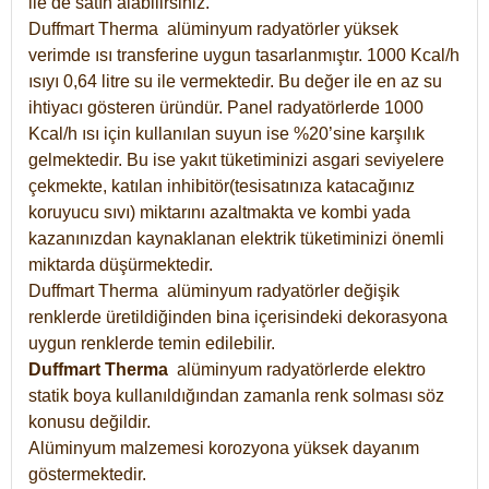
ile de satın alabilirsiniz.
Duffmart Therma alüminyum radyatörler yüksek
verimde ısı transferine uygun tasarlanmıştır. 1000 Kcal/h
ısıyı 0,64 litre su ile vermektedir. Bu değer ile en az su
ihtiyacı gösteren üründür. Panel radyatörlerde 1000
Kcal/h ısı için kullanılan suyun ise %20’sine karşılık
gelmektedir. Bu ise yakıt tüketiminizi asgari seviyelere
çekmekte, katılan inhibitör(tesisatınıza katacağınız
koruyucu sıvı) miktarını azaltmakta ve kombi yada
kazanınızdan kaynaklanan elektrik tüketiminizi önemli
miktarda düşürmektedir.
Duffmart Therma alüminyum radyatörler değişik
renklerde üretildiğinden bina içerisindeki dekorasyona
uygun renklerde temin edilebilir.
Duffmart
Therma
alüminyum radyatörlerde elektro
statik boya kullanıldığından zamanla renk solması söz
konusu değildir.
Alüminyum malzemesi korozyona yüksek dayanım
göstermektedir.