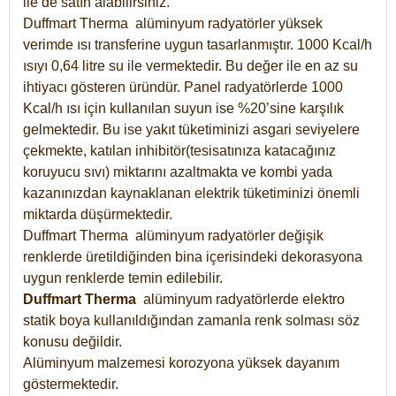
ile de satın alabilirsiniz.
Duffmart Therma alüminyum radyatörler yüksek
verimde ısı transferine uygun tasarlanmıştır. 1000 Kcal/h
ısıyı 0,64 litre su ile vermektedir. Bu değer ile en az su
ihtiyacı gösteren üründür. Panel radyatörlerde 1000
Kcal/h ısı için kullanılan suyun ise %20’sine karşılık
gelmektedir. Bu ise yakıt tüketiminizi asgari seviyelere
çekmekte, katılan inhibitör(tesisatınıza katacağınız
koruyucu sıvı) miktarını azaltmakta ve kombi yada
kazanınızdan kaynaklanan elektrik tüketiminizi önemli
miktarda düşürmektedir.
Duffmart Therma alüminyum radyatörler değişik
renklerde üretildiğinden bina içerisindeki dekorasyona
uygun renklerde temin edilebilir.
Duffmart
Therma
alüminyum radyatörlerde elektro
statik boya kullanıldığından zamanla renk solması söz
konusu değildir.
Alüminyum malzemesi korozyona yüksek dayanım
göstermektedir.