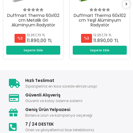
Duffmart Therma 60x102
Duffmart Therma 60x102
cm Metalik Gri
cm Yeşil Alüminyum
Alüminyum Radyatör
Radyatör
12.257,73 TL
12.257,73 TL
%3
%3
11.890,00 TL
11.890,00 TL
Sepete Ekle
Sepete Ekle
Hızlı Teslimat
Siparişleriniz en kısa sürede elinize ulaşır.
Güvenli Alışveriş
Güvenli ve kolay ödeme sistemi
Geniş Ürün Yelpazesi
Binlerce ürün ve kampanya seçeneği
7 / 24 DESTEK
Öneri ve şikayetlerinizi bize iletebilirsiniz.