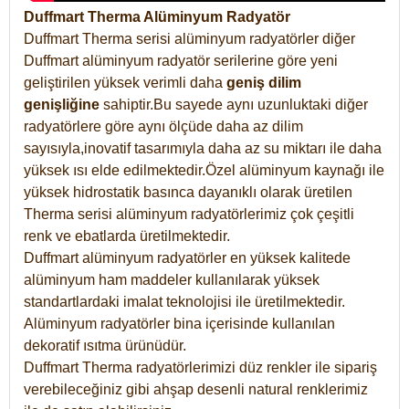
Duffmart Therma Alüminyum Radyatör
Duffmart Therma serisi alüminyum radyatörler diğer
Duffmart alüminyum radyatör serilerine göre yeni
geliştirilen yüksek verimli daha
geniş dilim
genişliğine
sahiptir.Bu sayede aynı uzunluktaki diğer
radyatörlere göre aynı ölçüde daha az dilim
sayısıyla,inovatif tasarımıyla daha az su miktarı ile daha
yüksek ısı elde edilmektedir.Özel alüminyum kaynağı ile
yüksek hidrostatik basınca dayanıklı olarak üretilen
Therma serisi alüminyum radyatörlerimiz çok çeşitli
renk ve ebatlarda üretilmektedir.
Duffmart alüminyum radyatörler en yüksek kalitede
alüminyum ham maddeler kullanılarak yüksek
standartlardaki imalat teknolojisi ile üretilmektedir.
Alüminyum radyatörler bina içerisinde kullanılan
dekoratif ısıtma ürünüdür.
Duffmart Therma radyatörlerimizi düz renkler ile sipariş
verebileceğiniz gibi ahşap desenli natural renklerimiz