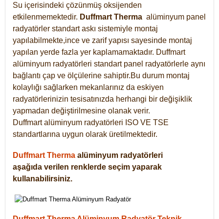
Su içerisindeki çözünmüş oksijenden
etkilenmemektedir.
Duffmart
Therma
alüminyum panel
radyatörler standart askı sistemiyle montaj
yapılabilmekte,ince ve zarif yapısı sayesinde montaj
yapılan yerde fazla yer kaplamamaktadır. Duffmart
alüminyum radyatörleri standart panel radyatörlerle aynı
bağlantı çap ve ölçülerine sahiptir.Bu durum montaj
kolaylığı sağlarken mekanlarınız da eskiyen
radyatörlerinizin tesisatınızda herhangi bir değişiklik
yapmadan değiştirilmesine olanak verir.
Duffmart alüminyum radyatörleri ISO VE TSE
standartlarına uygun olarak üretilmektedir.
Duffmart Therma
alüminyum radyatörleri
aşağıda verilen renklerde seçim yaparak
kullanabilirsiniz.
Duffmart Therma Alüminyum Radyatör Teknik