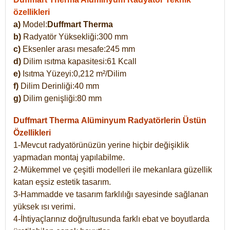
özellikleri
a)
Model:
Duffmart Therma
b)
Radyatör Yüksekliği:300 mm
c)
Eksenler arası mesafe:245 mm
d)
Dilim ısıtma kapasitesi:61 Kcall
e)
Isıtma Yüzeyi:0,212 m²/Dilim
f)
Dilim Derinliği:40 mm
g)
Dilim genişliği:80 mm
Duffmart Therma
Alüminyum Radyatörlerin Üstün
Özellikleri
1-Mevcut radyatörünüzün yerine hiçbir değişiklik
yapmadan montaj yapılabilme.
2-Mükemmel ve çeşitli modelleri ile mekanlara güzellik
katan eşsiz estetik tasarım.
3-Hammadde ve tasarım farklılığı sayesinde sağlanan
yüksek ısı verimi.
4-İhtiyaçlarınız doğrultusunda farklı ebat ve boyutlarda