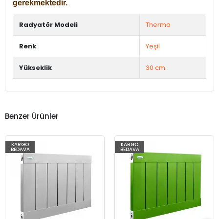
gerekmektedir.
Radyatör Modeli
Therma
Renk
Yeşil
Yükseklik
30 cm.
Benzer Ürünler
KARGO
KARGO
BEDAVA
BEDAVA