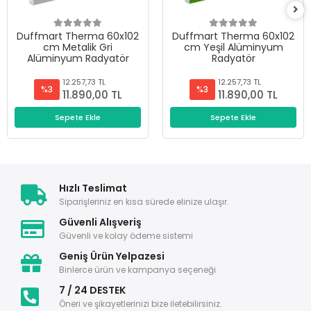
Duffmart Therma 60x102
Duffmart Therma 60x102
cm Metalik Gri
cm Yeşil Alüminyum
Alüminyum Radyatör
Radyatör
12.257,73 TL
12.257,73 TL
%3
%3
11.890,00 TL
11.890,00 TL
Sepete Ekle
Sepete Ekle
Hızlı Teslimat
Siparişleriniz en kısa sürede elinize ulaşır.
Güvenli Alışveriş
Güvenli ve kolay ödeme sistemi
Geniş Ürün Yelpazesi
Binlerce ürün ve kampanya seçeneği
7 / 24 DESTEK
Öneri ve şikayetlerinizi bize iletebilirsiniz.