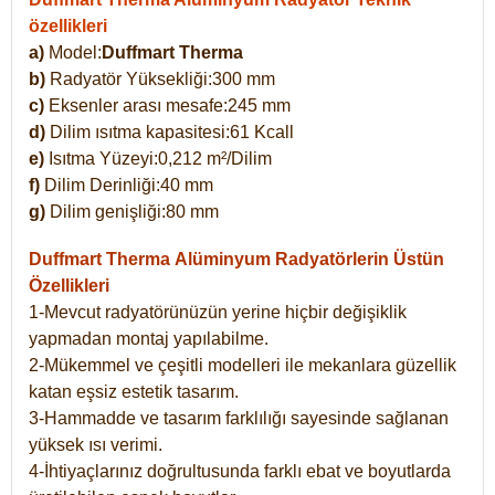
özellikleri
a)
Model:
Duffmart Therma
b)
Radyatör Yüksekliği:300 mm
c)
Eksenler arası mesafe:245 mm
d)
Dilim ısıtma kapasitesi:61 Kcall
e)
Isıtma Yüzeyi:0,212 m²/Dilim
f)
Dilim Derinliği:40 mm
g)
Dilim genişliği:80 mm
Duffmart Therma
Alüminyum Radyatörlerin Üstün
Özellikleri
1-Mevcut radyatörünüzün yerine hiçbir değişiklik
yapmadan montaj yapılabilme.
2-Mükemmel ve çeşitli modelleri ile mekanlara güzellik
katan eşsiz estetik tasarım.
3-Hammadde ve tasarım farklılığı sayesinde sağlanan
yüksek ısı verimi.
4-İhtiyaçlarınız doğrultusunda farklı ebat ve boyutlarda