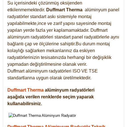
Su içerisindeki çözünmüş oksijenden
etkilenmemektedir.
Duffmart
Therma
alüminyum panel
radyatörler standart askı sistemiyle montaj
yapılabilmekte,ince ve zarif yapısı sayesinde montaj
yapılan yerde fazla yer kaplamamaktadır. Duffmart
alüminyum radyatörleri standart panel radyatörlerle aynı
bağlantı çap ve ölçülerine sahiptir.Bu durum montaj
kolaylığı sağlarken mekanlarınız da eskiyen
radyatörlerinizin tesisatınızda herhangi bir değişiklik
yapmadan değiştirilmesine olanak verir.
Duffmart alüminyum radyatörleri ISO VE TSE
standartlarına uygun olarak üretilmektedir.
Duffmart Therma
alüminyum radyatörleri
aşağıda verilen renklerde seçim yaparak
kullanabilirsiniz.
Duffmart Therma Alüminyum Radyatör Teknik