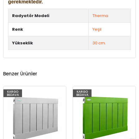
gerekmektedir.
Radyatör Modeli
Therma
Renk
Yeşil
Yükseklik
30 cm.
Benzer Ürünler
KARGO
KARGO
BEDAVA
BEDAVA