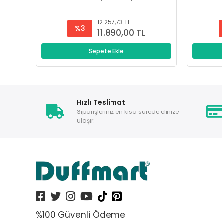
12.257,73 TL
%3
11.890,00 TL
Sepete Ekle
Hızlı Teslimat
Siparişleriniz en kısa sürede elinize
ulaşır.
%100 Güvenli Ödeme