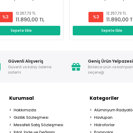
12.257,73 TL
12.257,73 TL
%3
%3
11.890,00 TL
11.890,00 T
Sepete Ekle
Sepete Ekle
Güvenli Alışveriş
Geniş Ürün Yelpazes
Güvenli ve kolay ödeme
Binlerce ürün ve kampa
sistemi
seçeneği
Kurumsal
Kategoriler
Hakkımızda
Alüminyum Radyatör
Gizlilik Sözleşmesi
Havlupan
Mesafeli Satış Sözleşmesi
Hidroforlar
İptal, İade ve Değişim
Pompalar