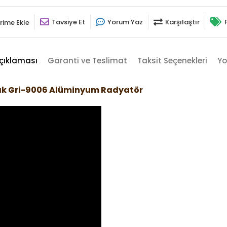
Tavsiye Et
Yorum Yaz
Karşılaştır
rime Ekle
çıklaması
Garanti ve Teslimat
Taksit Seçenekleri
Yo
çık Gri-9006 Alüminyum Radyatör