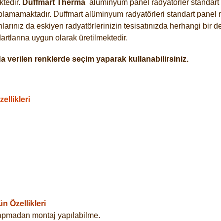
tedir.
Duffmart
Therma
alüminyum panel radyatörler standart a
plamamaktadır. Duffmart alüminyum radyatörleri standart panel ra
arınız da eskiyen radyatörlerinizin tesisatınızda herhangi bir d
tlarına uygun olarak üretilmektedir.
 verilen renklerde seçim yaparak kullanabilirsiniz.
llikleri
 Özellikleri
yapmadan montaj yapılabilme.