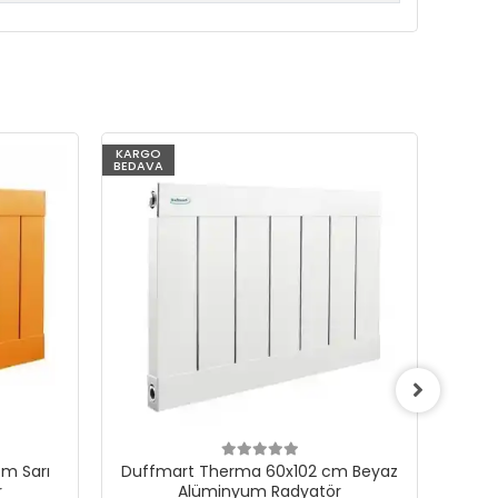
KARGO
KARG
BEDAVA
BEDAV
m Sarı
Duffmart Therma 60x102 cm Beyaz
Du
r
Alüminyum Radyatör