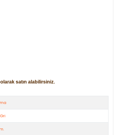
arak satın alabilirsiniz.
rma
Gri
m.