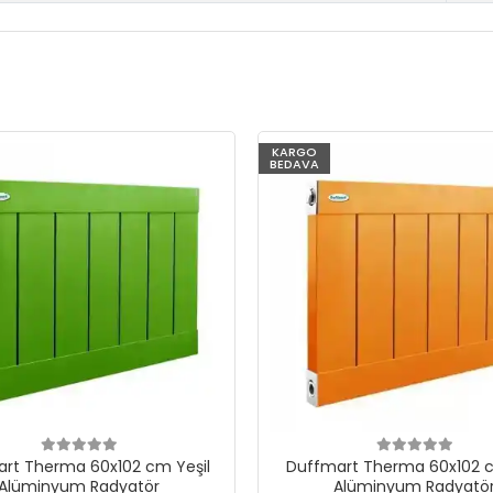
KARGO
BEDAVA
rt Therma 60x102 cm Yeşil
Duffmart Therma 60x102 c
Alüminyum Radyatör
Alüminyum Radyatö