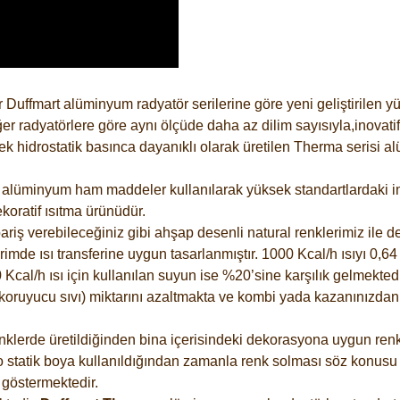
 Duffmart alüminyum radyatör serilerine göre yeni geliştirilen 
er radyatörlere göre aynı ölçüde daha az dilim sayısıyla,inovatif
 hidrostatik basınca dayanıklı olarak üretilen Therma serisi al
alüminyum ham maddeler kullanılarak yüksek standartlardaki imal
koratif ısıtma ürünüdür.
riş verebileceğiniz gibi ahşap desenli natural renklerimiz ile de 
e ısı transferine uygun tasarlanmıştır. 1000 Kcal/h ısıyı 0,64 li
Kcal/h ısı için kullanılan suyun ise %20’sine karşılık gelmektedir
z koruyucu sıvı) miktarını azaltmakta ve kombi yada kazanınızdan
lerde üretildiğinden bina içerisindeki dekorasyona uygun renkle
 statik boya kullanıldığından zamanla renk solması söz konusu d
göstermektedir.