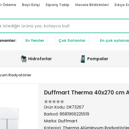
lı Ödeme
Bayi Girişi
Sipariş Takip
Havale Bildirimleri
Sıkça S
ananlar:
En Yeniler
Çok Satanlar
En çok oylana
Hidroforlar
Pompalar
yum Radyatörler
Duffmart Therma 40x270 cm A
Ürün Kodu:
DR73267
Barkod:
8681966225519
Marka:
Duffmart
Kategori:
Therma Alüminyum Radyatörle