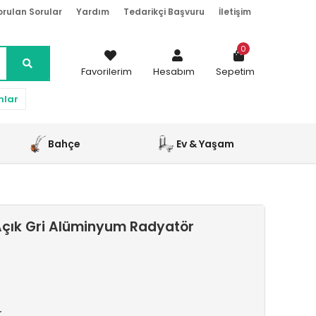
orulan Sorular
Yardım
Tedarikçi Başvuru
İletişim
0
Favorilerim
Hesabım
Sepetim
nlar
Bahçe
Ev & Yaşam
çık Gri Alüminyum Radyatör
r