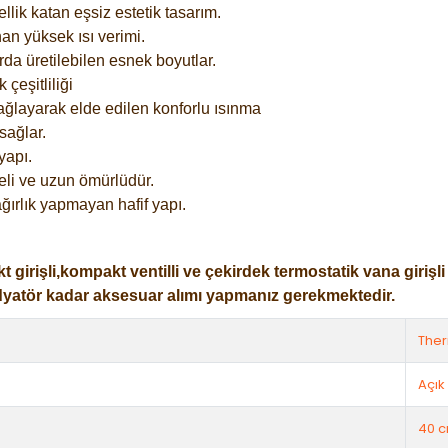
lik katan eşsiz estetik tasarım.
an yüksek ısı verimi.
rda üretilebilen esnek boyutlar.
çeşitliliği
ağlayarak elde edilen konforlu ısınma
sağlar.
yapı.
eli ve uzun ömürlüdür.
ğırlık yapmayan hafif yapı.
işli,kompakt ventilli ve çekirdek termostatik vana girişli ol
dyatör kadar aksesuar alımı yapmanız gerekmektedir.
The
Açık 
40 c