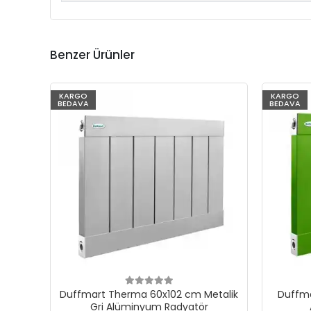
Benzer Ürünler
KARGO
KARGO
BEDAVA
BEDAVA
Duffmart Therma 60x102 cm Metalik
Duffma
Gri Alüminyum Radyatör