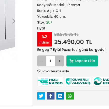
Radyatör Modeli:
Therma
Renk:
Açık Gri
Yükseklik:
40 cm.
Stok:
20+
Fiyat
26.278,35 TL
%3
25.490,00 TL
indirim
En geç 7 Eylül Pazartesi günü kargoda!
Sepete Ekle
Favorilerime ekle