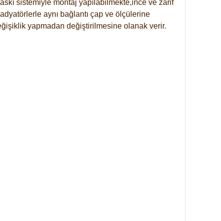
skı sistemiyle montaj yapılabilmekte,ince ve zarif
dyatörlerle aynı bağlantı çap ve ölçülerine
eğişiklik yapmadan değiştirilmesine olanak verir.