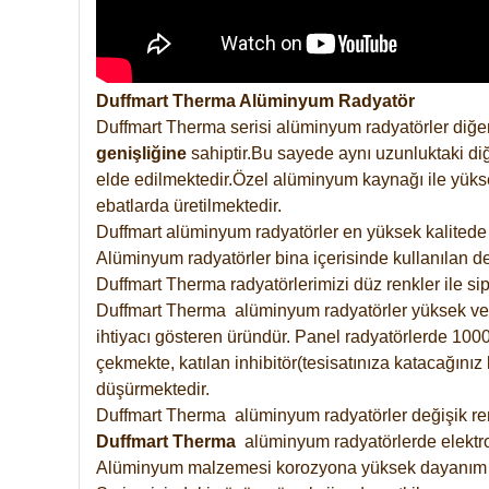
Duffmart Therma Alüminyum Radyatör
Duffmart Therma serisi alüminyum radyatörler diğer
genişliğine
sahiptir.Bu sayede aynı uzunluktaki diğ
elde edilmektedir.Özel alüminyum kaynağı ile yüksek
ebatlarda üretilmektedir.
Duffmart alüminyum radyatörler en yüksek kalitede 
Alüminyum radyatörler bina içerisinde kullanılan de
Duffmart Therma radyatörlerimizi düz renkler ile sipa
Duffmart Therma alüminyum radyatörler yüksek verimd
ihtiyacı gösteren üründür. Panel radyatörlerde 1000 
çekmekte, katılan inhibitör(tesisatınıza katacağını
düşürmektedir.
Duffmart Therma alüminyum radyatörler değişik renk
Duffmart
Therma
alüminyum radyatörlerde elektro
Alüminyum malzemesi korozyona yüksek dayanım 