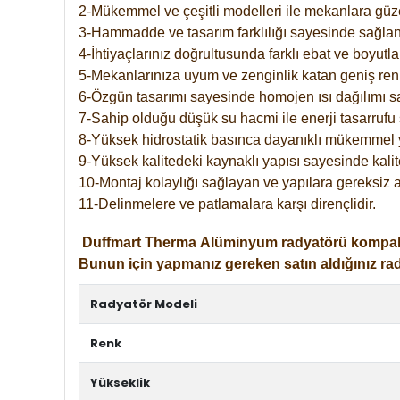
2-Mükemmel ve çeşitli modelleri ile mekanlara güzel
3-Hammadde ve tasarım farklılığı sayesinde sağlan
4-İhtiyaçlarınız doğrultusunda farklı ebat ve boyutla
5-Mekanlarınıza uyum ve zenginlik katan geniş renk 
6-Özgün tasarımı sayesinde homojen ısı dağılımı s
7-Sahip olduğu düşük su hacmi ile enerji tasarrufu 
8-Yüksek hidrostatik basınca dayanıklı mükemmel 
9-Yüksek kalitedeki kaynaklı yapısı sayesinde kalit
10-Montaj kolaylığı sağlayan ve yapılara gereksiz a
11-Delinmelere ve patlamalara karşı dirençlidir.
Duffmart
Therma
Alüminyum radyatörü kompakt gir
Bunun için yapmanız gereken satın aldığınız ra
Radyatör Modeli
Renk
Yükseklik