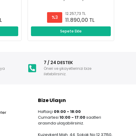
12.257,73 TL
%3
L
11.890,00 TL
Sepete Ekle
i
7 / 24 DESTEK
nya
Öneri ve şikayetlerinizi bize
iletebilirsiniz.
Bize Ulaşın
Haftaiçi
09:00 - 18:00
ler
Cumartesi
10:00 - 17:00
saatleri
arasında ulaşabilirsiniz.
Kuzeykent Mah. 44. Sokak No:12 37150,