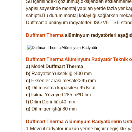
Su içerisindeki çözünmüş oksijenden etkilenmemek
yapısı sayesinde montaj yapılan yerde fazla yer ka
sahiptir.Bu durum montaj kolaylığı sağlarken mekanl
Duffmart alüminyum radyatörleri ISO VE TSE standar
Duffmart Therma
alüminyum radyatörleri aşağıda
Duffmart Therma Alüminyum Radyatör Teknik öze
a)
Model:
Duffmart Therma
b)
Radyatör Yüksekliği:400 mm
c)
Eksenler arası mesafe:345 mm
d)
Dilim ısıtma kapasitesi:95 Kcall
e)
Isıtma Yüzeyi:0,285 m²/Dilim
f)
Dilim Derinliği:40 mm
g)
Dilim genişliği:80 mm
Duffmart Therma
Alüminyum Radyatörlerin Üstün
1-Mevcut radyatörünüzün yerine hiçbir değişiklik 