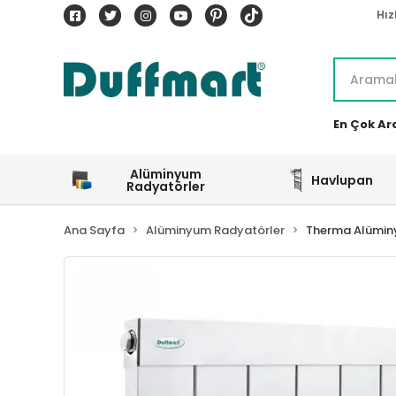
Hız
En Çok Ar
Alüminyum
Havlupan
Radyatörler
Ana Sayfa
Alüminyum Radyatörler
Therma Alümin