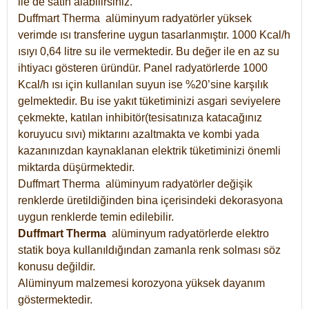
ile de satın alabilirsiniz.
Duffmart Therma alüminyum radyatörler yüksek
verimde ısı transferine uygun tasarlanmıştır. 1000 Kcal/h
ısıyı 0,64 litre su ile vermektedir. Bu değer ile en az su
ihtiyacı gösteren üründür. Panel radyatörlerde 1000
Kcal/h ısı için kullanılan suyun ise %20’sine karşılık
gelmektedir. Bu ise yakıt tüketiminizi asgari seviyelere
çekmekte, katılan inhibitör(tesisatınıza katacağınız
koruyucu sıvı) miktarını azaltmakta ve kombi yada
kazanınızdan kaynaklanan elektrik tüketiminizi önemli
miktarda düşürmektedir.
Duffmart Therma alüminyum radyatörler değişik
renklerde üretildiğinden bina içerisindeki dekorasyona
uygun renklerde temin edilebilir.
Duffmart
Therma
alüminyum radyatörlerde elektro
statik boya kullanıldığından zamanla renk solması söz
konusu değildir.
Alüminyum malzemesi korozyona yüksek dayanım
göstermektedir.