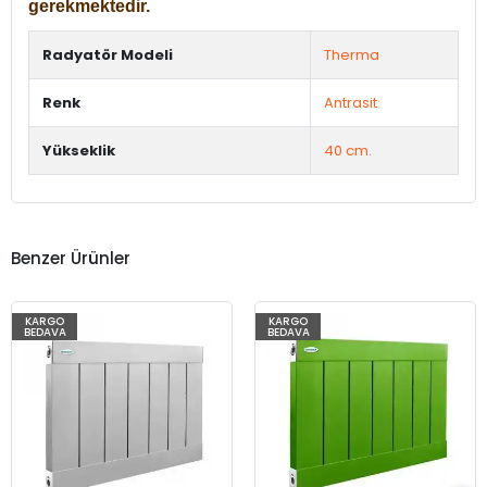
gerekmektedir.
Radyatör Modeli
Therma
Renk
Antrasit
Yükseklik
40 cm.
Benzer Ürünler
KARGO
KARGO
BEDAVA
BEDAVA