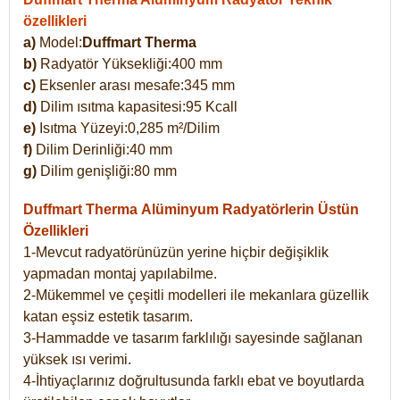
özellikleri
a)
Model:
Duffmart Therma
b)
Radyatör Yüksekliği:400 mm
c)
Eksenler arası mesafe:345 mm
d)
Dilim ısıtma kapasitesi:95 Kcall
e)
Isıtma Yüzeyi:0,285 m²/Dilim
f)
Dilim Derinliği:40 mm
g)
Dilim genişliği:80 mm
Duffmart Therma
Alüminyum Radyatörlerin Üstün
Özellikleri
1-Mevcut radyatörünüzün yerine hiçbir değişiklik
yapmadan montaj yapılabilme.
2-Mükemmel ve çeşitli modelleri ile mekanlara güzellik
katan eşsiz estetik tasarım.
3-Hammadde ve tasarım farklılığı sayesinde sağlanan
yüksek ısı verimi.
4-İhtiyaçlarınız doğrultusunda farklı ebat ve boyutlarda