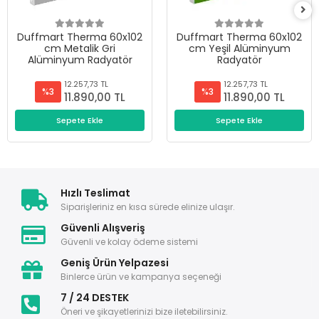
Duffmart Therma 60x102
Duffmart Therma 60x102
cm Metalik Gri
cm Yeşil Alüminyum
Alüminyum Radyatör
Radyatör
12.257,73 TL
12.257,73 TL
%3
%3
11.890,00 TL
11.890,00 TL
Sepete Ekle
Sepete Ekle
Hızlı Teslimat
Siparişleriniz en kısa sürede elinize ulaşır.
Güvenli Alışveriş
Güvenli ve kolay ödeme sistemi
Geniş Ürün Yelpazesi
Binlerce ürün ve kampanya seçeneği
7 / 24 DESTEK
Öneri ve şikayetlerinizi bize iletebilirsiniz.