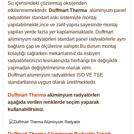
Su içerisindeki çözünmüş oksijenden
etkilenmemektedir.
Duffmart
Therma
alüminyum panel
radyatörler standart askı sistemiyle montaj
yapılabilmekte,ince ve zarif yapısı sayesinde montaj
yapılan yerde fazla yer kaplamamaktadır. Duffmart
alüminyum radyatörleri standart panel radyatörlerle aynı
bağlantı çap ve ölçülerine sahiptir.Bu durum montaj
kolaylığı sağlarken mekanlarınız da eskiyen
radyatörlerinizin tesisatınızda herhangi bir değişiklik
yapmadan değiştirilmesine olanak verir.
Duffmart alüminyum radyatörleri ISO VE TSE
standartlarına uygun olarak üretilmektedir.
Duffmart Therma
alüminyum radyatörleri
aşağıda verilen renklerde seçim yaparak
kullanabilirsiniz.
Duffmart Therma Alüminyum Radyatör Teknik