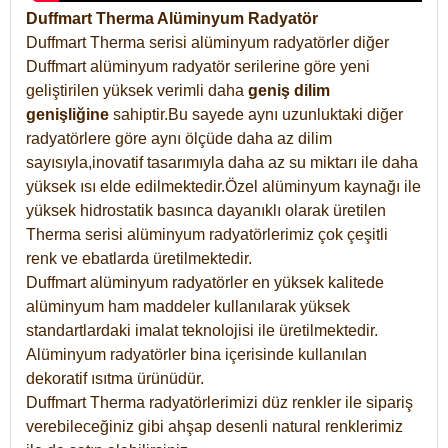
Duffmart Therma Alüminyum Radyatör
Duffmart Therma serisi alüminyum radyatörler diğer
Duffmart alüminyum radyatör serilerine göre yeni
geliştirilen yüksek verimli daha
geniş dilim
genişliğine
sahiptir.Bu sayede aynı uzunluktaki diğer
radyatörlere göre aynı ölçüde daha az dilim
sayısıyla,inovatif tasarımıyla daha az su miktarı ile daha
yüksek ısı elde edilmektedir.Özel alüminyum kaynağı ile
yüksek hidrostatik basınca dayanıklı olarak üretilen
Therma serisi alüminyum radyatörlerimiz çok çeşitli
renk ve ebatlarda üretilmektedir.
Duffmart alüminyum radyatörler en yüksek kalitede
alüminyum ham maddeler kullanılarak yüksek
standartlardaki imalat teknolojisi ile üretilmektedir.
Alüminyum radyatörler bina içerisinde kullanılan
dekoratif ısıtma ürünüdür.
Duffmart Therma radyatörlerimizi düz renkler ile sipariş
verebileceğiniz gibi ahşap desenli natural renklerimiz