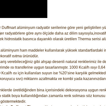
 Duffmart alüminyum radyatör serilerine göre yeni geliştirilen 
er radyatörlere göre aynı ölçüde daha az dilim sayısıyla,inovatif
 hidrostatik basınca dayanıklı olarak üretilen Therma serisi al
alüminyum ham maddeler kullanılarak yüksek standartlardaki imal
koratif ısıtma ürünüdür.
riş verebileceğiniz gibi ahşap desenli natural renklerimiz ile de 
e ısı transferine uygun tasarlanmıştır. 1000 Kcal/h ısıyı 0,64 li
Kcal/h ısı için kullanılan suyun ise %20’sine karşılık gelmektedir
z koruyucu sıvı) miktarını azaltmakta ve kombi yada kazanınızdan
lerde üretildiğinden bina içerisindeki dekorasyona uygun renkle
 statik boya kullanıldığından zamanla renk solması söz konusu d
göstermektedir.