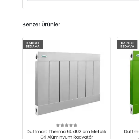
Benzer Ürünler
KARGO
KARGO
BEDAVA
BEDAVA
Duffmart Therma 60x102 cm Metalik
Duffma
Gri Alüminyum Radyatör