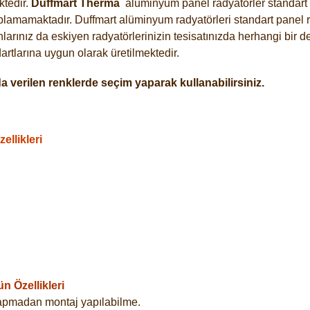
tedir.
Duffmart
Therma
alüminyum panel radyatörler standart a
plamamaktadır. Duffmart alüminyum radyatörleri standart panel ra
arınız da eskiyen radyatörlerinizin tesisatınızda herhangi bir d
tlarına uygun olarak üretilmektedir.
 verilen renklerde seçim yaparak kullanabilirsiniz.
llikleri
 Özellikleri
yapmadan montaj yapılabilme.