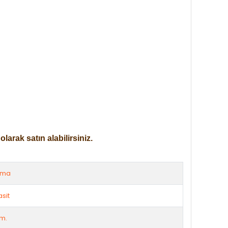
arak satın alabilirsiniz.
rma
asit
m.