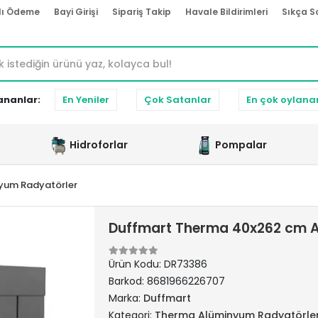
lı Ödeme
Bayi Girişi
Sipariş Takip
Havale Bildirimleri
Sıkça S
ananlar:
En Yeniler
Çok Satanlar
En çok oylana
Hidroforlar
Pompalar
yum Radyatörler
Duffmart Therma 40x262 cm A
Ürün Kodu:
DR73386
Barkod:
8681966226707
Marka:
Duffmart
Kategori:
Therma Alüminyum Radyatörle