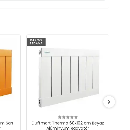
KARGO
KARG
BEDAVA
BEDAV
m Sarı
Duffmart Therma 60x102 cm Beyaz
Du
r
Alüminyum Radyatör