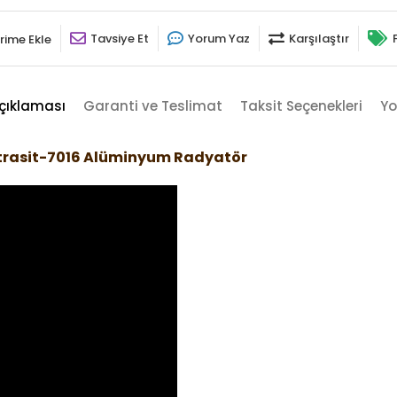
Tavsiye Et
Yorum Yaz
Karşılaştır
rime Ekle
çıklaması
Garanti ve Teslimat
Taksit Seçenekleri
Yo
ntrasit-7016 Alüminyum Radyatör