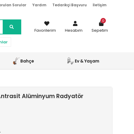
orulan Sorular
Yardım
Tedarikçi Başvuru
İletişim
0
Favorilerim
Hesabım
Sepetim
nlar
Bahçe
Ev & Yaşam
ntrasit Alüminyum Radyatör
r