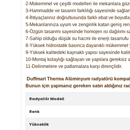
2-Mükemmel ve çeşitli modelleri ile mekanlara güzel
3-Hammadde ve tasarım farklılığı sayesinde sağlan
4-İhtiyaçlarınız doğrultusunda farklı ebat ve boyutla
5-Mekanlarınıza uyum ve zenginlik katan geniş renk 
6-Özgün tasarımı sayesinde homojen ısı dağılımı s
7-Sahip olduğu düşük su hacmi ile enerji tasarrufu 
8-Yüksek hidrostatik basınca dayanıklı mükemmel 
9-Yüksek kalitedeki kaynaklı yapısı sayesinde kalit
10-Montaj kolaylığı sağlayan ve yapılara gereksiz a
11-Delinmelere ve patlamalara karşı dirençlidir.
Duffmart
Therma
Alüminyum radyatörü kompakt gir
Bunun için yapmanız gereken satın aldığınız ra
Radyatör Modeli
Renk
Yükseklik