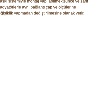
skı sistemiyle montaj yapılabilmekte,ince ve zarif
dyatörlerle aynı bağlantı çap ve ölçülerine
eğişiklik yapmadan değiştirilmesine olanak verir.