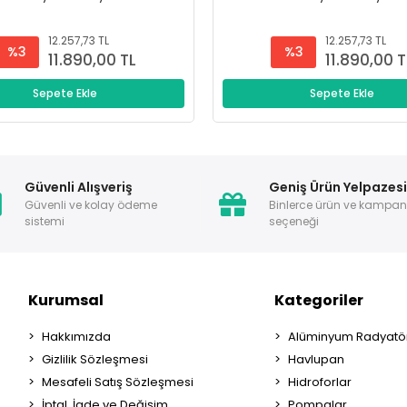
12.257,73 TL
12.257,73 TL
%3
%3
11.890,00 TL
11.890,00 T
Sepete Ekle
Sepete Ekle
Güvenli Alışveriş
Geniş Ürün Yelpazes
Güvenli ve kolay ödeme
Binlerce ürün ve kampa
sistemi
seçeneği
Kurumsal
Kategoriler
Hakkımızda
Alüminyum Radyatör
Gizlilik Sözleşmesi
Havlupan
Mesafeli Satış Sözleşmesi
Hidroforlar
İptal, İade ve Değişim
Pompalar