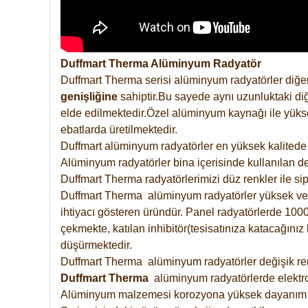
Duffmart Therma Alüminyum Radyatör
Duffmart Therma serisi alüminyum radyatörler diğer
genişliğine
sahiptir.Bu sayede aynı uzunluktaki diğ
elde edilmektedir.Özel alüminyum kaynağı ile yüksek
ebatlarda üretilmektedir.
Duffmart alüminyum radyatörler en yüksek kalitede 
Alüminyum radyatörler bina içerisinde kullanılan de
Duffmart Therma radyatörlerimizi düz renkler ile sipa
Duffmart Therma alüminyum radyatörler yüksek verimd
ihtiyacı gösteren üründür. Panel radyatörlerde 1000 
çekmekte, katılan inhibitör(tesisatınıza katacağını
düşürmektedir.
Duffmart Therma alüminyum radyatörler değişik renk
Duffmart
Therma
alüminyum radyatörlerde elektro
Alüminyum malzemesi korozyona yüksek dayanım 