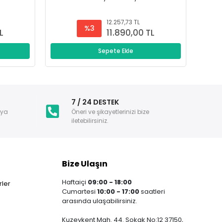
12.257,73 TL
%3
L
11.890,00 TL
Sepete Ekle
i
7 / 24 DESTEK
nya
Öneri ve şikayetlerinizi bize
iletebilirsiniz.
Bize Ulaşın
Haftaiçi
09:00 - 18:00
ler
Cumartesi
10:00 - 17:00
saatleri
arasında ulaşabilirsiniz.
Kuzeykent Mah. 44. Sokak No:12 37150,