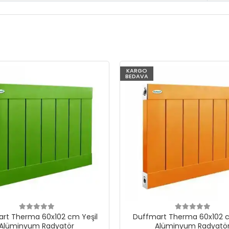
KARGO
BEDAVA
rt Therma 60x102 cm Yeşil
Duffmart Therma 60x102 c
Alüminyum Radyatör
Alüminyum Radyatö