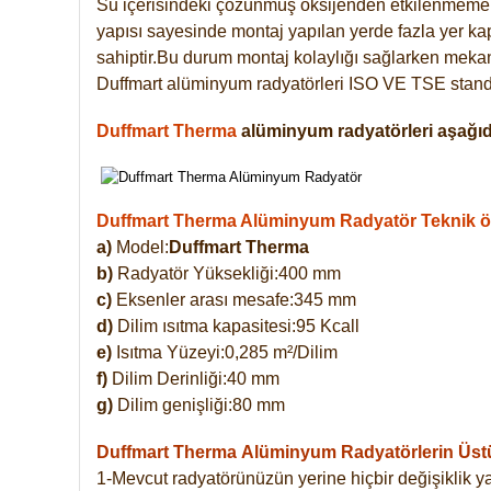
Su içerisindeki çözünmüş oksijenden etkilenmemek
yapısı sayesinde montaj yapılan yerde fazla yer ka
sahiptir.Bu durum montaj kolaylığı sağlarken mekanl
Duffmart alüminyum radyatörleri ISO VE TSE standar
Duffmart Therma
alüminyum radyatörleri aşağıda
Duffmart Therma Alüminyum Radyatör Teknik öze
a)
Model:
Duffmart Therma
b)
Radyatör Yüksekliği:400 mm
c)
Eksenler arası mesafe:345 mm
d)
Dilim ısıtma kapasitesi:95 Kcall
e)
Isıtma Yüzeyi:0,285 m²/Dilim
f)
Dilim Derinliği:40 mm
g)
Dilim genişliği:80 mm
Duffmart Therma
Alüminyum Radyatörlerin Üstün
1-Mevcut radyatörünüzün yerine hiçbir değişiklik 