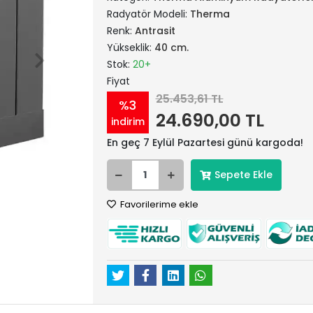
Radyatör Modeli:
Therma
Renk:
Antrasit
Yükseklik:
40 cm.
Stok:
20+
Fiyat
25.453,61 TL
%3
24.690,00 TL
indirim
En geç 7 Eylül Pazartesi günü kargoda!
Sepete Ekle
Favorilerime ekle