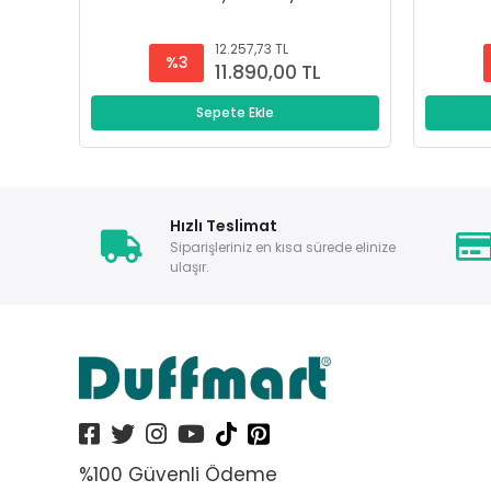
12.257,73 TL
%3
11.890,00 TL
Sepete Ekle
Hızlı Teslimat
Siparişleriniz en kısa sürede elinize
ulaşır.
%100 Güvenli Ödeme