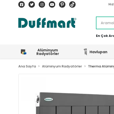
Hız
En Çok Ar
Alüminyum
Havlupan
Radyatörler
Ana Sayfa
Alüminyum Radyatörler
Therma Alümin