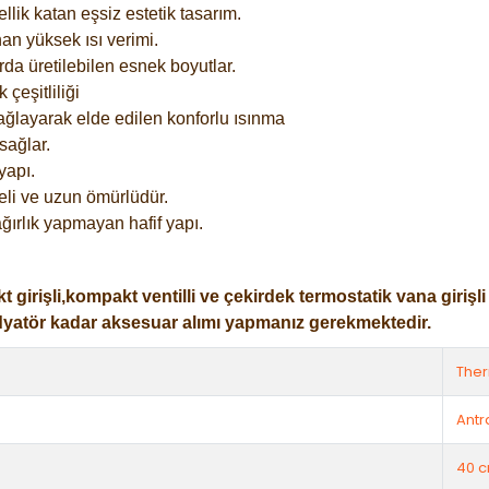
lik katan eşsiz estetik tasarım.
an yüksek ısı verimi.
rda üretilebilen esnek boyutlar.
çeşitliliği
ağlayarak elde edilen konforlu ısınma
sağlar.
yapı.
eli ve uzun ömürlüdür.
ğırlık yapmayan hafif yapı.
işli,kompakt ventilli ve çekirdek termostatik vana girişli ol
dyatör kadar aksesuar alımı yapmanız gerekmektedir.
The
Antr
40 c