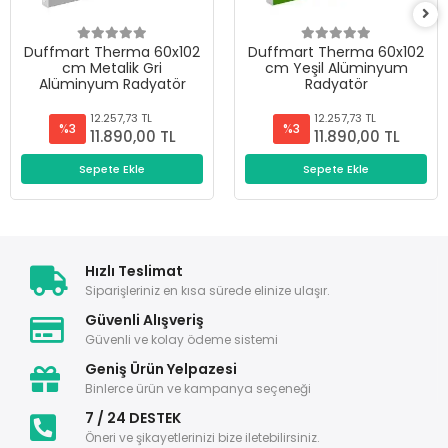
Duffmart Therma 60x102
Duffmart Therma 60x102
cm Metalik Gri
cm Yeşil Alüminyum
Alüminyum Radyatör
Radyatör
12.257,73 TL
12.257,73 TL
%3
%3
11.890,00 TL
11.890,00 TL
Sepete Ekle
Sepete Ekle
Hızlı Teslimat
Siparişleriniz en kısa sürede elinize ulaşır.
Güvenli Alışveriş
Güvenli ve kolay ödeme sistemi
Geniş Ürün Yelpazesi
Binlerce ürün ve kampanya seçeneği
7 / 24 DESTEK
Öneri ve şikayetlerinizi bize iletebilirsiniz.