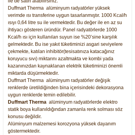
ile de satın alabilirsiniz.
Duffmart Therma alüminyum radyatörler yüksek
verimde ısı transferine uygun tasarlanmıştır. 1000 Kcal/h
ısıyı 0,64 litre su ile vermektedir. Bu değer ile en az su
ihtiyacı gösteren üründür. Panel radyatörlerde 1000
Kcal/h ısı için kullanılan suyun ise %20’sine karşılık
gelmektedir. Bu ise yakıt tüketiminizi asgari seviyelere
çekmekte, katılan inhibitör(tesisatınıza katacağınız
koruyucu sıvı) miktarını azaltmakta ve kombi yada
kazanınızdan kaynaklanan elektrik tüketiminizi önemli
miktarda düşürmektedir.
Duffmart Therma alüminyum radyatörler değişik
renklerde üretildiğinden bina içerisindeki dekorasyona
uygun renklerde temin edilebilir.
Duffmart
Therma
alüminyum radyatörlerde elektro
statik boya kullanıldığından zamanla renk solması söz
konusu değildir.
Alüminyum malzemesi korozyona yüksek dayanım
göstermektedir.