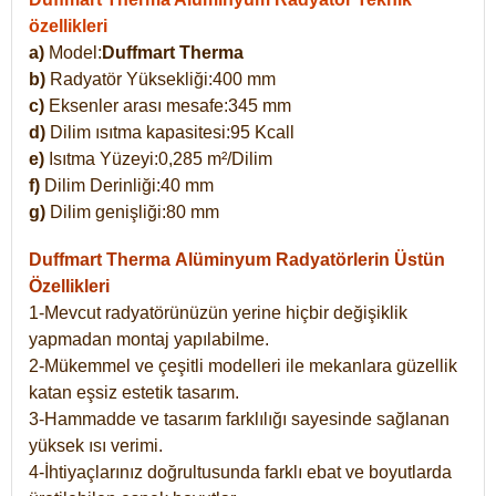
özellikleri
a)
Model:
Duffmart Therma
b)
Radyatör Yüksekliği:400 mm
c)
Eksenler arası mesafe:345 mm
d)
Dilim ısıtma kapasitesi:95 Kcall
e)
Isıtma Yüzeyi:0,285 m²/Dilim
f)
Dilim Derinliği:40 mm
g)
Dilim genişliği:80 mm
Duffmart Therma
Alüminyum Radyatörlerin Üstün
Özellikleri
1-Mevcut radyatörünüzün yerine hiçbir değişiklik
yapmadan montaj yapılabilme.
2-Mükemmel ve çeşitli modelleri ile mekanlara güzellik
katan eşsiz estetik tasarım.
3-Hammadde ve tasarım farklılığı sayesinde sağlanan
yüksek ısı verimi.
4-İhtiyaçlarınız doğrultusunda farklı ebat ve boyutlarda