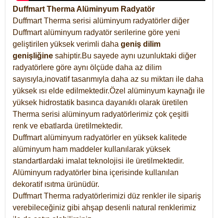
Duffmart Therma Alüminyum Radyatör
Duffmart Therma serisi alüminyum radyatörler diğer
Duffmart alüminyum radyatör serilerine göre yeni
geliştirilen yüksek verimli daha
geniş dilim
genişliğine
sahiptir.Bu sayede aynı uzunluktaki diğer
radyatörlere göre aynı ölçüde daha az dilim
sayısıyla,inovatif tasarımıyla daha az su miktarı ile daha
yüksek ısı elde edilmektedir.Özel alüminyum kaynağı ile
yüksek hidrostatik basınca dayanıklı olarak üretilen
Therma serisi alüminyum radyatörlerimiz çok çeşitli
renk ve ebatlarda üretilmektedir.
Duffmart alüminyum radyatörler en yüksek kalitede
alüminyum ham maddeler kullanılarak yüksek
standartlardaki imalat teknolojisi ile üretilmektedir.
Alüminyum radyatörler bina içerisinde kullanılan
dekoratif ısıtma ürünüdür.
Duffmart Therma radyatörlerimizi düz renkler ile sipariş
verebileceğiniz gibi ahşap desenli natural renklerimiz