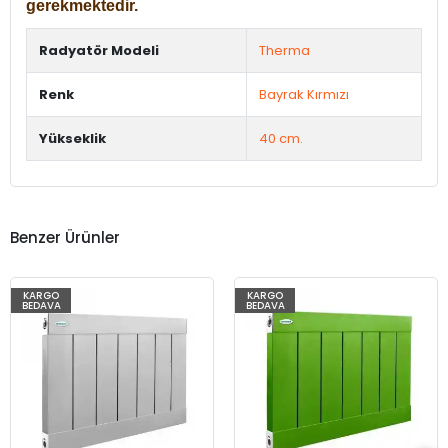
gerekmektedir.
Radyatör Modeli
Therma
Renk
Bayrak Kırmızı
Yükseklik
40 cm.
Benzer Ürünler
KARGO
KARGO
BEDAVA
BEDAVA