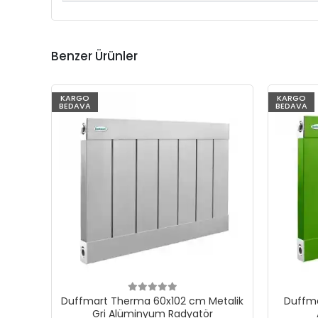
Benzer Ürünler
KARGO
KARGO
BEDAVA
BEDAVA
Duffmart Therma 60x102 cm Metalik
Duffma
Gri Alüminyum Radyatör