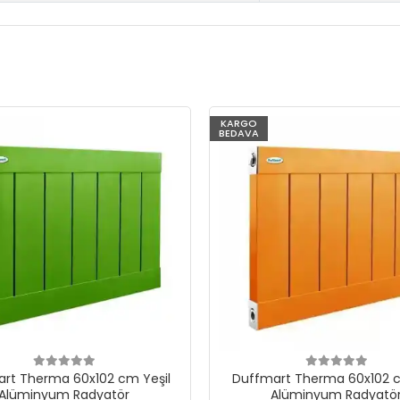
KARGO
BEDAVA
rt Therma 60x102 cm Yeşil
Duffmart Therma 60x102 c
Alüminyum Radyatör
Alüminyum Radyatö