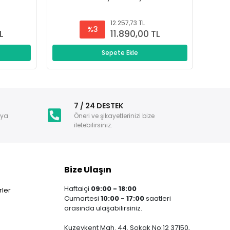
12.257,73 TL
%3
L
11.890,00 TL
Sepete Ekle
i
7 / 24 DESTEK
nya
Öneri ve şikayetlerinizi bize
iletebilirsiniz.
Bize Ulaşın
Haftaiçi
09:00 - 18:00
ler
Cumartesi
10:00 - 17:00
saatleri
arasında ulaşabilirsiniz.
Kuzeykent Mah. 44. Sokak No:12 37150,