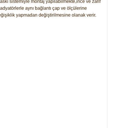
skı sistemiyle montaj yapılabilmekte,ince ve zarif
dyatörlerle aynı bağlantı çap ve ölçülerine
eğişiklik yapmadan değiştirilmesine olanak verir.