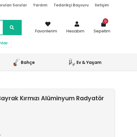
orulan Sorular
Yardım
Tedarikçi Başvuru
İletişim
0
Favorilerim
Hesabım
Sepetim
nlar
Bahçe
Ev & Yaşam
ayrak Kırmızı Alüminyum Radyatör
r