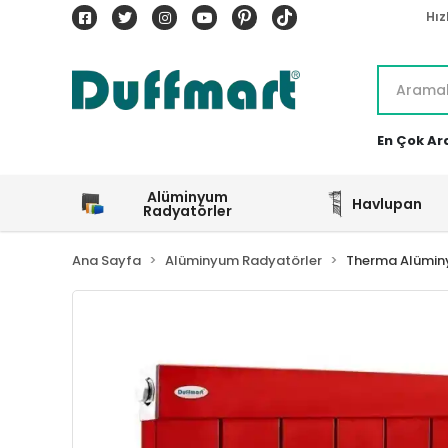
Hız
En Çok Ar
Alüminyum
Havlupan
Radyatörler
Ana Sayfa
Alüminyum Radyatörler
Therma Alümin