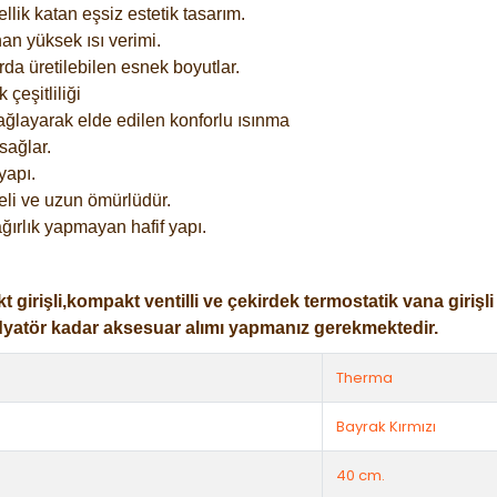
lik katan eşsiz estetik tasarım.
an yüksek ısı verimi.
rda üretilebilen esnek boyutlar.
çeşitliliği
ağlayarak elde edilen konforlu ısınma
sağlar.
yapı.
eli ve uzun ömürlüdür.
ğırlık yapmayan hafif yapı.
işli,kompakt ventilli ve çekirdek termostatik vana girişli ol
dyatör kadar aksesuar alımı yapmanız gerekmektedir.
Therma
Bayrak Kırmızı
40 cm.