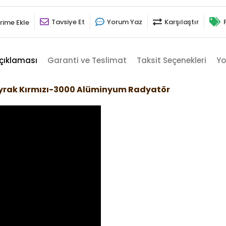
Tavsiye Et
Yorum Yaz
Karşılaştır
rime Ekle
çıklaması
Garanti ve Teslimat
Taksit Seçenekleri
Yo
ayrak Kırmızı-3000 Alüminyum Radyatör