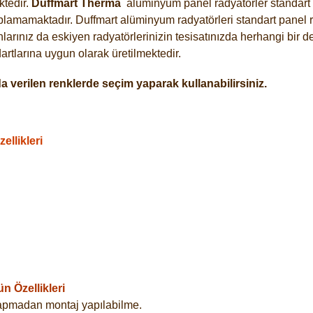
tedir.
Duffmart
Therma
alüminyum panel radyatörler standart a
plamamaktadır. Duffmart alüminyum radyatörleri standart panel ra
arınız da eskiyen radyatörlerinizin tesisatınızda herhangi bir d
tlarına uygun olarak üretilmektedir.
 verilen renklerde seçim yaparak kullanabilirsiniz.
llikleri
 Özellikleri
yapmadan montaj yapılabilme.