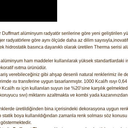
 Duffmart alüminyum radyatör serilerine göre yeni geliştirilen 
er radyatörlere göre aynı ölçüde daha az dilim sayısıyla,inovatif
 hidrostatik basınca dayanıklı olarak üretilen Therma serisi al
alüminyum ham maddeler kullanılarak yüksek standartlardaki imal
koratif ısıtma ürünüdür.
riş verebileceğiniz gibi ahşap desenli natural renklerimiz ile de 
e ısı transferine uygun tasarlanmıştır. 1000 Kcal/h ısıyı 0,64 li
Kcal/h ısı için kullanılan suyun ise %20’sine karşılık gelmektedir
z koruyucu sıvı) miktarını azaltmakta ve kombi yada kazanınızdan
lerde üretildiğinden bina içerisindeki dekorasyona uygun renkle
 statik boya kullanıldığından zamanla renk solması söz konusu d
göstermektedir.