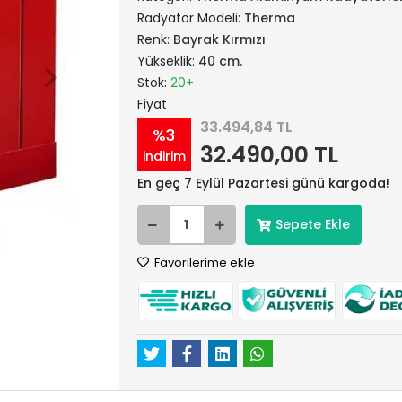
Radyatör Modeli:
Therma
Renk:
Bayrak Kırmızı
Yükseklik:
40 cm.
Stok:
20+
Fiyat
33.494,84 TL
%3
32.490,00 TL
indirim
En geç 7 Eylül Pazartesi günü kargoda!
Sepete Ekle
Favorilerime ekle