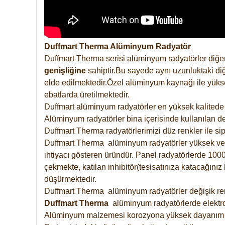
Duffmart Therma Alüminyum Radyatör
Duffmart Therma serisi alüminyum radyatörler diğer
genişliğine
sahiptir.Bu sayede aynı uzunluktaki diğ
elde edilmektedir.Özel alüminyum kaynağı ile yüksek
ebatlarda üretilmektedir.
Duffmart alüminyum radyatörler en yüksek kalitede 
Alüminyum radyatörler bina içerisinde kullanılan de
Duffmart Therma radyatörlerimizi düz renkler ile sipa
Duffmart Therma alüminyum radyatörler yüksek verimd
ihtiyacı gösteren üründür. Panel radyatörlerde 1000 
çekmekte, katılan inhibitör(tesisatınıza katacağını
düşürmektedir.
Duffmart Therma alüminyum radyatörler değişik renk
Duffmart
Therma
alüminyum radyatörlerde elektro
Alüminyum malzemesi korozyona yüksek dayanım 