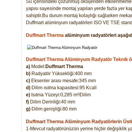
Su içerisindeki çözünmüş oksijenden etkilenmemek
yapısı sayesinde montaj yapılan yerde fazla yer ka
sahiptir.Bu durum montaj kolaylığı sağlarken mekanl
Duffmart alüminyum radyatörleri ISO VE TSE standar
Duffmart Therma
alüminyum radyatörleri aşağıda
Duffmart Therma Alüminyum Radyatör Teknik öze
a)
Model:
Duffmart Therma
b)
Radyatör Yüksekliği:400 mm
c)
Eksenler arası mesafe:345 mm
d)
Dilim ısıtma kapasitesi:95 Kcall
e)
Isıtma Yüzeyi:0,285 m²/Dilim
f)
Dilim Derinliği:40 mm
g)
Dilim genişliği:80 mm
Duffmart Therma
Alüminyum Radyatörlerin Üstün
1-Mevcut radyatörünüzün yerine hiçbir değişiklik 