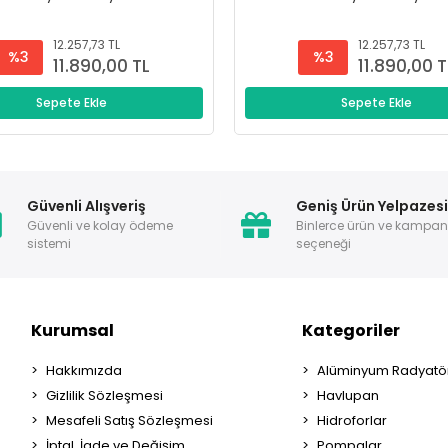
12.257,73 TL
12.257,73 TL
%3
%3
11.890,00 TL
11.890,00 T
Sepete Ekle
Sepete Ekle
Güvenli Alışveriş
Geniş Ürün Yelpazes
Güvenli ve kolay ödeme
Binlerce ürün ve kampa
sistemi
seçeneği
Kurumsal
Kategoriler
Hakkımızda
Alüminyum Radyatör
Gizlilik Sözleşmesi
Havlupan
Mesafeli Satış Sözleşmesi
Hidroforlar
İptal, İade ve Değişim
Pompalar