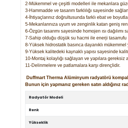
2-Mükemmel ve çeşitli modelleri ile mekanlara güzel
3-Hammadde ve tasarım farklılığı sayesinde sağlan
4-İhtiyaçlarınız doğrultusunda farklı ebat ve boyutla
5-Mekanlarınıza uyum ve zenginlik katan geniş renk 
6-Özgün tasarımı sayesinde homojen ısı dağılımı s
7-Sahip olduğu düşük su hacmi ile enerji tasarrufu 
8-Yüksek hidrostatik basınca dayanıklı mükemmel 
9-Yüksek kalitedeki kaynaklı yapısı sayesinde kalit
10-Montaj kolaylığı sağlayan ve yapılara gereksiz a
11-Delinmelere ve patlamalara karşı dirençlidir.
Duffmart
Therma
Alüminyum radyatörü kompakt gir
Bunun için yapmanız gereken satın aldığınız ra
Radyatör Modeli
Renk
Yükseklik