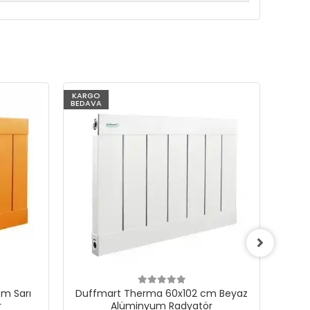
KARGO
KARG
BEDAVA
BEDAV
m Sarı
Duffmart Therma 60x102 cm Beyaz
Du
r
Alüminyum Radyatör