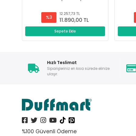
12.257,73 TL
%3
11.890,00 TL
Sepete Ekle
Hızlı Teslimat
Siparişleriniz en kısa sürede elinize
ulaşır.
%100 Güvenli Ödeme