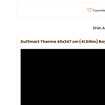
Favorile
Ürün A
Duffmart Therma 40x347 cm (41 Dilim) B