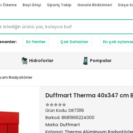
lı Ödeme
Bayi Girişi
Sipariş Takip
Havale Bildirimleri
Sıkça S
ananlar:
En Yeniler
Çok Satanlar
En çok oylana
Hidroforlar
Pompalar
yum Radyatörler
Duffmart Therma 40x347 cm B
Ürün Kodu:
DR73116
Barkod:
8681966224000
Marka:
Duffmart
Kategori:
Therma Alüminyum Radyatörle