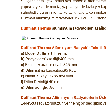
Su içerisindeki çözünmüş oksijenden etkilenmemek
yapısı sayesinde montaj yapılan yerde fazla yer ka
sahiptir.Bu durum montaj kolaylığı sağlarken mekanl
Duffmart alüminyum radyatörleri ISO VE TSE standar
Duffmart Therma
alüminyum radyatörleri aşağıda
Duffmart Therma Alüminyum Radyatör Teknik öze
a)
Model:
Duffmart Therma
b)
Radyatör Yüksekliği:400 mm
c)
Eksenler arası mesafe:345 mm
d)
Dilim ısıtma kapasitesi:95 Kcall
e)
Isıtma Yüzeyi:0,285 m²/Dilim
f)
Dilim Derinliği:40 mm
g)
Dilim genişliği:80 mm
Duffmart Therma
Alüminyum Radyatörlerin Üstün
1-Mevcut radyatörünüzün yerine hiçbir değişiklik 