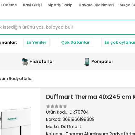
lı Ödeme
Bayi Girişi
Sipariş Takip
Havale Bildirimleri
Sıkça S
ananlar:
En Yeniler
Çok Satanlar
En çok oylana
Hidroforlar
Pompalar
yum Radyatörler
Duffmart Therma 40x245 cm 
Ürün Kodu:
DR70704
Barkod:
8681966199889
Marka:
Duffmart
Kategori:
Therma Alüminyum Radyatörle