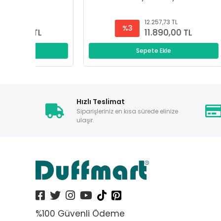
12.257,73 TL
%3
11.890,00 TL
Sepete Ekle
Hızlı Teslimat
Siparişleriniz en kısa sürede elinize
ulaşır.
%100 Güvenli Ödeme