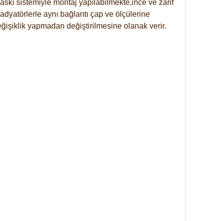
skı sistemiyle montaj yapılabilmekte,ince ve zarif
dyatörlerle aynı bağlantı çap ve ölçülerine
eğişiklik yapmadan değiştirilmesine olanak verir.