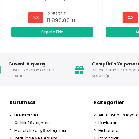
12.257,73 TL
12.257,73 TL
%3
%3
11.890,00 TL
11.890,00 T
Sepete Ekle
Sepete Ekle
Güvenli Alışveriş
Geniş Ürün Yelpazes
Güvenli ve kolay ödeme
Binlerce ürün ve kampa
sistemi
seçeneği
Kurumsal
Kategoriler
Hakkımızda
Alüminyum Radyatör
Gizlilik Sözleşmesi
Havlupan
Mesafeli Satış Sözleşmesi
Hidroforlar
İptal, İade ve Değişim
Pompalar