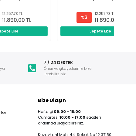
12.257,73 TL
%3
L
11.890,00 TL
Sepete Ekle
i
7 / 24 DESTEK
nya
Öneri ve şikayetlerinizi bize
iletebilirsiniz.
Bize Ulaşın
Haftaiçi
09:00 - 18:00
ler
Cumartesi
10:00 - 17:00
saatleri
arasında ulaşabilirsiniz.
Kuzeykent Mah. 44. Sokak No:12 37150,