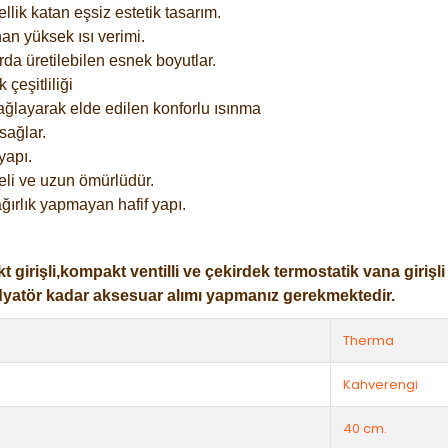
lik katan eşsiz estetik tasarım.
an yüksek ısı verimi.
rda üretilebilen esnek boyutlar.
çeşitliliği
ağlayarak elde edilen konforlu ısınma
sağlar.
yapı.
eli ve uzun ömürlüdür.
ğırlık yapmayan hafif yapı.
işli,kompakt ventilli ve çekirdek termostatik vana girişli ol
dyatör kadar aksesuar alımı yapmanız gerekmektedir.
Therma
Kahverengi
40 cm.