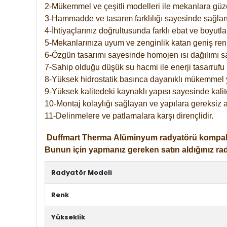
2-Mükemmel ve çeşitli modelleri ile mekanlara güzel
3-Hammadde ve tasarım farklılığı sayesinde sağlan
4-İhtiyaçlarınız doğrultusunda farklı ebat ve boyutla
5-Mekanlarınıza uyum ve zenginlik katan geniş renk 
6-Özgün tasarımı sayesinde homojen ısı dağılımı s
7-Sahip olduğu düşük su hacmi ile enerji tasarrufu 
8-Yüksek hidrostatik basınca dayanıklı mükemmel 
9-Yüksek kalitedeki kaynaklı yapısı sayesinde kalit
10-Montaj kolaylığı sağlayan ve yapılara gereksiz a
11-Delinmelere ve patlamalara karşı dirençlidir.
Duffmart
Therma
Alüminyum radyatörü kompakt gir
Bunun için yapmanız gereken satın aldığınız ra
Radyatör Modeli
Renk
Yükseklik