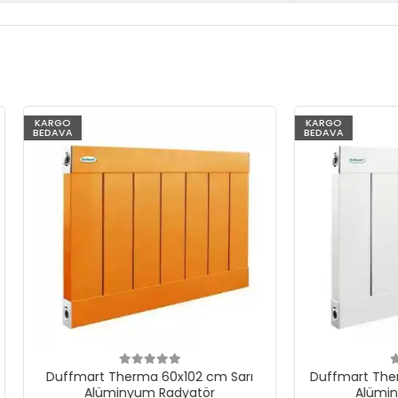
KARGO
BEDAVA
art Therma 60x102 cm Sarı
Duffmart Therma 60x102 c
Alüminyum Radyatör
Alüminyum Radyatö