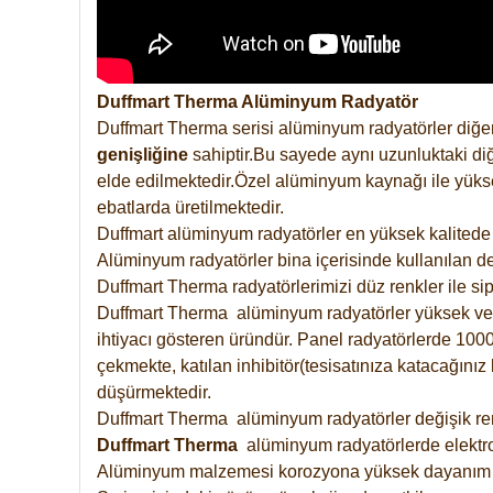
Duffmart Therma Alüminyum Radyatör
Duffmart Therma serisi alüminyum radyatörler diğer
genişliğine
sahiptir.Bu sayede aynı uzunluktaki diğ
elde edilmektedir.Özel alüminyum kaynağı ile yüksek
ebatlarda üretilmektedir.
Duffmart alüminyum radyatörler en yüksek kalitede 
Alüminyum radyatörler bina içerisinde kullanılan de
Duffmart Therma radyatörlerimizi düz renkler ile sipa
Duffmart Therma alüminyum radyatörler yüksek verimd
ihtiyacı gösteren üründür. Panel radyatörlerde 1000 
çekmekte, katılan inhibitör(tesisatınıza katacağını
düşürmektedir.
Duffmart Therma alüminyum radyatörler değişik renk
Duffmart
Therma
alüminyum radyatörlerde elektro
Alüminyum malzemesi korozyona yüksek dayanım 