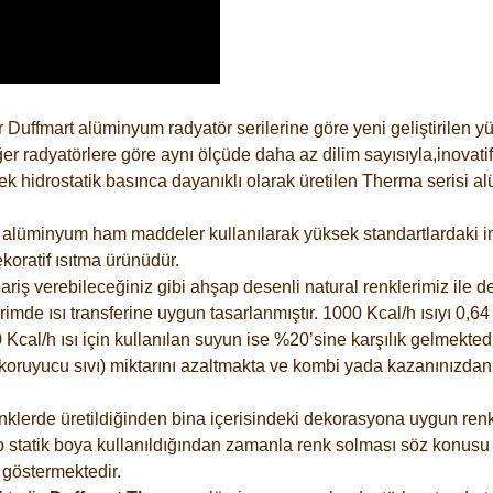
 Duffmart alüminyum radyatör serilerine göre yeni geliştirilen 
er radyatörlere göre aynı ölçüde daha az dilim sayısıyla,inovatif
 hidrostatik basınca dayanıklı olarak üretilen Therma serisi al
alüminyum ham maddeler kullanılarak yüksek standartlardaki imal
koratif ısıtma ürünüdür.
riş verebileceğiniz gibi ahşap desenli natural renklerimiz ile de 
e ısı transferine uygun tasarlanmıştır. 1000 Kcal/h ısıyı 0,64 li
Kcal/h ısı için kullanılan suyun ise %20’sine karşılık gelmektedir
z koruyucu sıvı) miktarını azaltmakta ve kombi yada kazanınızdan
lerde üretildiğinden bina içerisindeki dekorasyona uygun renkle
 statik boya kullanıldığından zamanla renk solması söz konusu d
göstermektedir.