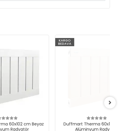
KARGO
KARG
BEDAVA
BEDAV
m Beyaz
Duffmart Therma 60x102 cm Bej
D
r
Alüminyum Radyatör
T