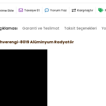
Tavsiye Et
Yorum Yaz
Karşılaştır
rime Ekle
çıklaması
Garanti ve Teslimat
Taksit Seçenekleri
Yo
ahverengi-8019 Alüminyum Radyatör