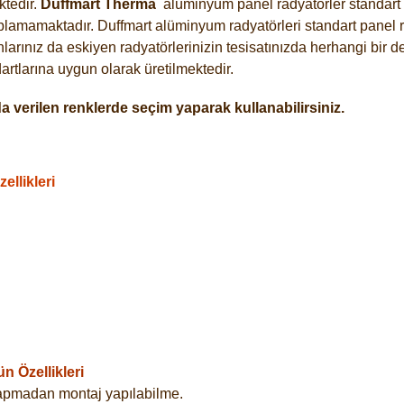
tedir.
Duffmart
Therma
alüminyum panel radyatörler standart a
plamamaktadır. Duffmart alüminyum radyatörleri standart panel ra
arınız da eskiyen radyatörlerinizin tesisatınızda herhangi bir d
tlarına uygun olarak üretilmektedir.
 verilen renklerde seçim yaparak kullanabilirsiniz.
llikleri
 Özellikleri
yapmadan montaj yapılabilme.