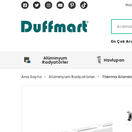
Hız
En Çok Ar
Alüminyum
Havlupan
Radyatörler
Ana Sayfa
Alüminyum Radyatörler
Therma Alümin