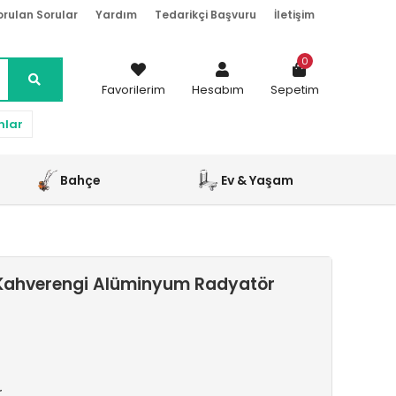
orulan Sorular
Yardım
Tedarikçi Başvuru
İletişim
0
Favorilerim
Hesabım
Sepetim
nlar
Bahçe
Ev & Yaşam
Kahverengi Alüminyum Radyatör
r