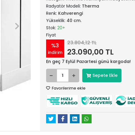
Radyatör Modeli:
Therma
Renk:
Kahverengi
Yükseklik:
40 cm.
Stok:
20+
Fiyat
23.804,12 TL
%3
23.090,00 TL
indirim
En geç 7 Eylül Pazartesi günü kargoda!
Sepete Ekle
Favorilerime ekle