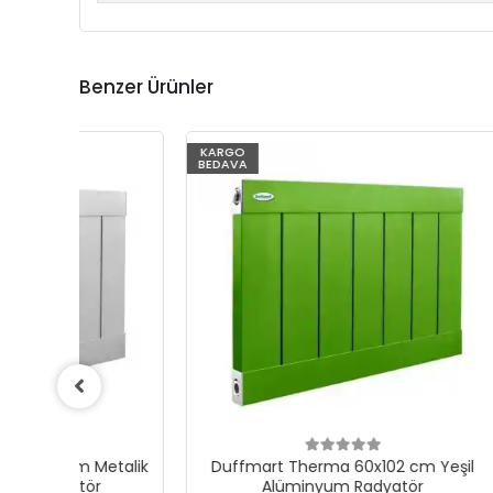
Benzer Ürünler
KARGO
KARGO
BEDAVA
BEDAVA
talik
Duffmart Therma 60x102 cm Yeşil
Duffm
Alüminyum Radyatör