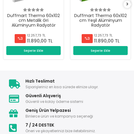
Duffmart Therma 60x102
Duffmart Therma 60x102
cm Metalik Gri
cm Yeşil Alüminyum
Alüminyum Radyatör
Radyatör
12.257,73 TL
12.257,73 TL
%3
%3
11.890,00 TL
11.890,00 TL
Sepete Ekle
Sepete Ekle
Hızlı Teslimat
Siparişleriniz en kısa sürede elinize ulaşır.
Güvenli Alışveriş
Güvenli ve kolay ödeme sistemi
Geniş Ürün Yelpazesi
Binlerce ürün ve kampanya seçeneği
7 / 24 DESTEK
Öneri ve şikayetlerinizi bize iletebilirsiniz.