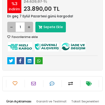
24.628,87 TL
%3
23.890,00 TL
indirim
En geç 7 Eylül Pazartesi günü kargoda!
Sepete Ekle
Favorilerime ekle
Ürün Açıklaması
Garanti ve Teslimat
Taksit Seçenekleri