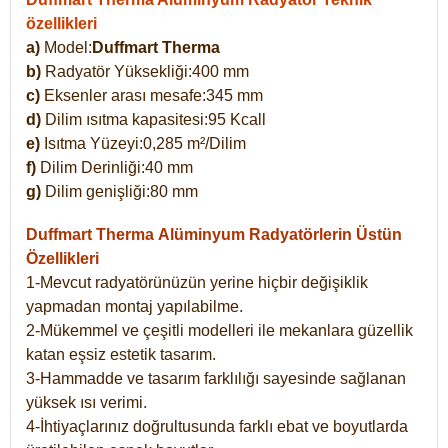
özellikleri
a)
Model:
Duffmart Therma
b)
Radyatör Yüksekliği:400 mm
c)
Eksenler arası mesafe:345 mm
d)
Dilim ısıtma kapasitesi:95 Kcall
e)
Isıtma Yüzeyi:0,285 m²/Dilim
f)
Dilim Derinliği:40 mm
g)
Dilim genişliği:80 mm
Duffmart Therma
Alüminyum Radyatörlerin Üstün
Özellikleri
1-Mevcut radyatörünüzün yerine hiçbir değişiklik
yapmadan montaj yapılabilme.
2-Mükemmel ve çeşitli modelleri ile mekanlara güzellik
katan eşsiz estetik tasarım.
3-Hammadde ve tasarım farklılığı sayesinde sağlanan
yüksek ısı verimi.
4-İhtiyaçlarınız doğrultusunda farklı ebat ve boyutlarda