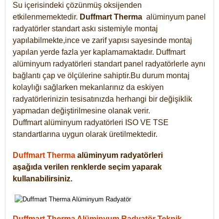
Su içerisindeki çözünmüş oksijenden
etkilenmemektedir.
Duffmart
Therma
alüminyum panel
radyatörler standart askı sistemiyle montaj
yapılabilmekte,ince ve zarif yapısı sayesinde montaj
yapılan yerde fazla yer kaplamamaktadır. Duffmart
alüminyum radyatörleri standart panel radyatörlerle aynı
bağlantı çap ve ölçülerine sahiptir.Bu durum montaj
kolaylığı sağlarken mekanlarınız da eskiyen
radyatörlerinizin tesisatınızda herhangi bir değişiklik
yapmadan değiştirilmesine olanak verir.
Duffmart alüminyum radyatörleri ISO VE TSE
standartlarına uygun olarak üretilmektedir.
Duffmart Therma
alüminyum radyatörleri
aşağıda verilen renklerde seçim yaparak
kullanabilirsiniz.
Duffmart Therma Alüminyum Radyatör Teknik