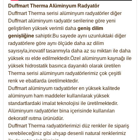
Duffmart Therma Alüminyum Radyatör
Duffmart Therma serisi alüminyum radyatörler diğer
Duffmart alüminyum radyatör serilerine göre yeni
geliştirilen yüksek verimli daha
geniş dilim
genişliğine
sahiptir.Bu sayede aynı uzunluktaki diğer
radyatörlere göre aynı ölçüde daha az dilim
sayısıyla,inovatif tasarımıyla daha az su miktarı ile daha
yüksek ısı elde edilmektedir.Özel alüminyum kaynağı ile
yüksek hidrostatik basınca dayanıklı olarak üretilen
Therma serisi alüminyum radyatörlerimiz çok çeşitli
renk ve ebatlarda üretilmektedir.
Duffmart alüminyum radyatörler en yüksek kalitede
alüminyum ham maddeler kullanılarak yüksek
standartlardaki imalat teknolojisi ile üretilmektedir.
Alüminyum radyatörler bina içerisinde kullanılan
dekoratif ısıtma ürünüdür.
Duffmart Therma radyatörlerimizi düz renkler ile sipariş
verebileceğiniz gibi ahşap desenli natural renklerimiz