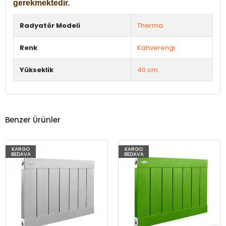
gerekmektedir.
Radyatör Modeli
Therma
Renk
Kahverengi
Yükseklik
40 cm.
Benzer Ürünler
KARGO
KARGO
BEDAVA
BEDAVA