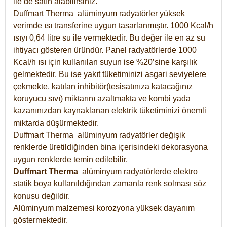
ile de satın alabilirsiniz.
Duffmart Therma alüminyum radyatörler yüksek
verimde ısı transferine uygun tasarlanmıştır. 1000 Kcal/h
ısıyı 0,64 litre su ile vermektedir. Bu değer ile en az su
ihtiyacı gösteren üründür. Panel radyatörlerde 1000
Kcal/h ısı için kullanılan suyun ise %20’sine karşılık
gelmektedir. Bu ise yakıt tüketiminizi asgari seviyelere
çekmekte, katılan inhibitör(tesisatınıza katacağınız
koruyucu sıvı) miktarını azaltmakta ve kombi yada
kazanınızdan kaynaklanan elektrik tüketiminizi önemli
miktarda düşürmektedir.
Duffmart Therma alüminyum radyatörler değişik
renklerde üretildiğinden bina içerisindeki dekorasyona
uygun renklerde temin edilebilir.
Duffmart
Therma
alüminyum radyatörlerde elektro
statik boya kullanıldığından zamanla renk solması söz
konusu değildir.
Alüminyum malzemesi korozyona yüksek dayanım
göstermektedir.