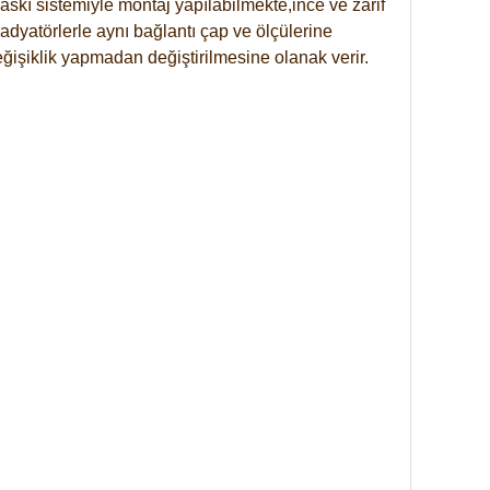
skı sistemiyle montaj yapılabilmekte,ince ve zarif
dyatörlerle aynı bağlantı çap ve ölçülerine
eğişiklik yapmadan değiştirilmesine olanak verir.