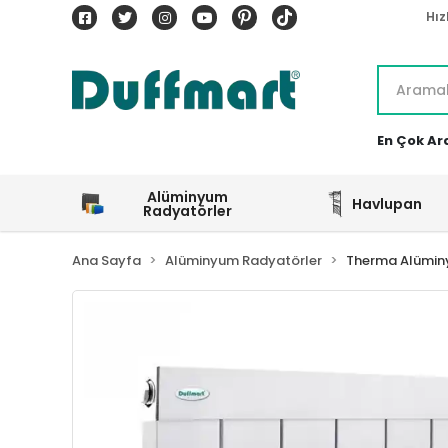
Hız
En Çok Ar
Alüminyum
Havlupan
Radyatörler
Ana Sayfa
Alüminyum Radyatörler
Therma Alümin