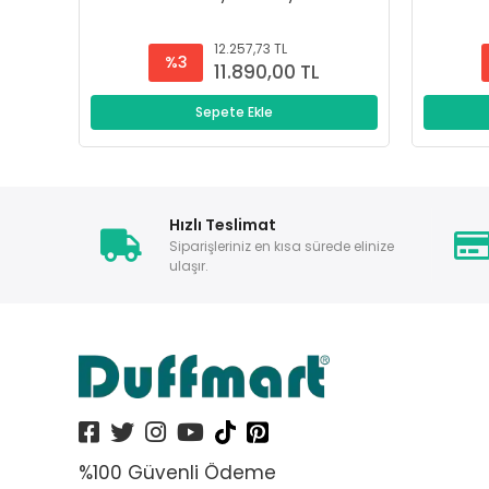
12.257,73 TL
%3
11.890,00 TL
Sepete Ekle
Hızlı Teslimat
Siparişleriniz en kısa sürede elinize
ulaşır.
%100 Güvenli Ödeme