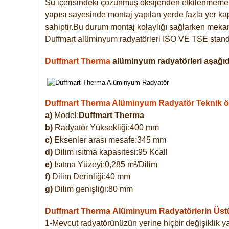
Su içerisindeki çözünmüş oksijenden etkilenmemek
yapısı sayesinde montaj yapılan yerde fazla yer ka
sahiptir.Bu durum montaj kolaylığı sağlarken mekanl
Duffmart alüminyum radyatörleri ISO VE TSE standar
Duffmart Therma
alüminyum radyatörleri aşağıda
Duffmart Therma Alüminyum Radyatör Teknik öze
a)
Model:
Duffmart Therma
b)
Radyatör Yüksekliği:400 mm
c)
Eksenler arası mesafe:345 mm
d)
Dilim ısıtma kapasitesi:95 Kcall
e)
Isıtma Yüzeyi:0,285 m²/Dilim
f)
Dilim Derinliği:40 mm
g)
Dilim genişliği:80 mm
Duffmart Therma
Alüminyum Radyatörlerin Üstün
1-Mevcut radyatörünüzün yerine hiçbir değişiklik 