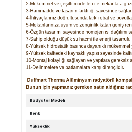
2-Mükemmel ve çeşitli modelleri ile mekanlara güzel
3-Hammadde ve tasarım farklılığı sayesinde sağlan
4-İhtiyaçlarınız doğrultusunda farklı ebat ve boyutla
5-Mekanlarınıza uyum ve zenginlik katan geniş renk 
6-Özgün tasarımı sayesinde homojen ısı dağılımı s
7-Sahip olduğu düşük su hacmi ile enerji tasarrufu 
8-Yüksek hidrostatik basınca dayanıklı mükemmel 
9-Yüksek kalitedeki kaynaklı yapısı sayesinde kalit
10-Montaj kolaylığı sağlayan ve yapılara gereksiz a
11-Delinmelere ve patlamalara karşı dirençlidir.
Duffmart
Therma
Alüminyum radyatörü kompakt gir
Bunun için yapmanız gereken satın aldığınız ra
Radyatör Modeli
Renk
Yükseklik