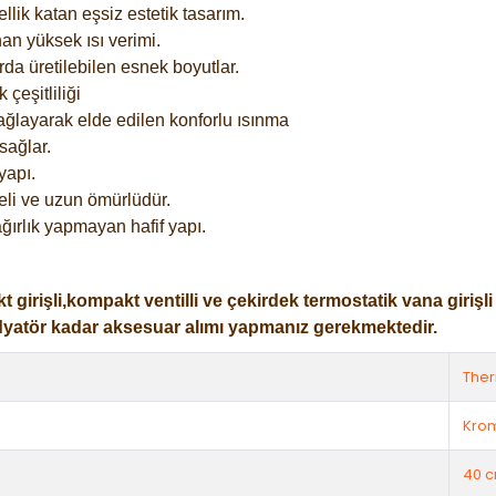
lik katan eşsiz estetik tasarım.
an yüksek ısı verimi.
rda üretilebilen esnek boyutlar.
çeşitliliği
ağlayarak elde edilen konforlu ısınma
sağlar.
yapı.
eli ve uzun ömürlüdür.
ğırlık yapmayan hafif yapı.
işli,kompakt ventilli ve çekirdek termostatik vana girişli ol
dyatör kadar aksesuar alımı yapmanız gerekmektedir.
The
Kro
40 c