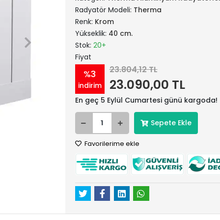
Radyatör Modeli:
Therma
Renk:
Krom
Yükseklik:
40 cm.
Stok:
20+
Fiyat
23.804,12 TL
%3
23.090,00 TL
indirim
En geç 5 Eylül Cumartesi günü kargoda!
Sepete Ekle
Favorilerime ekle