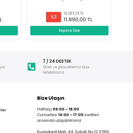
12.257,73 TL
%3
L
11.890,00 TL
Sepete Ekle
i
7 / 24 DESTEK
nya
Öneri ve şikayetlerinizi bize
iletebilirsiniz.
Bize Ulaşın
Haftaiçi
09:00 - 18:00
ler
Cumartesi
10:00 - 17:00
saatleri
arasında ulaşabilirsiniz.
Kuzeykent Mah. 44. Sokak No:12 37150,