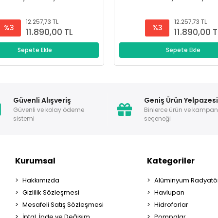
12.257,73 TL
12.257,73 TL
%3
%3
11.890,00 TL
11.890,00 T
Sepete Ekle
Sepete Ekle
Güvenli Alışveriş
Geniş Ürün Yelpazes
Güvenli ve kolay ödeme
Binlerce ürün ve kampa
sistemi
seçeneği
Kurumsal
Kategoriler
Hakkımızda
Alüminyum Radyatör
Gizlilik Sözleşmesi
Havlupan
Mesafeli Satış Sözleşmesi
Hidroforlar
İptal, İade ve Değişim
Pompalar