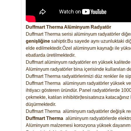
Duffmart Therma Alüminyum Radyatör
Duffmart Therma serisi alüminyum radyatörler diğer
genişliğine
sahiptir.Bu sayede aynı uzunluktaki diğ
elde edilmektedir.Özel alüminyum kaynağı ile yüksek
ebatlarda üretilmektedir.
Duffmart alüminyum radyatörler en yüksek kalitede 
Alüminyum radyatörler bina içerisinde kullanılan de
Duffmart Therma radyatörlerimizi düz renkler ile sipa
Duffmart Therma alüminyum radyatörler yüksek verimd
ihtiyacı gösteren üründür. Panel radyatörlerde 1000 
çekmekte, katılan inhibitör(tesisatınıza katacağını
düşürmektedir.
Duffmart Therma alüminyum radyatörler değişik renk
Duffmart
Therma
alüminyum radyatörlerde elektro
Alüminyum malzemesi korozyona yüksek dayanım 