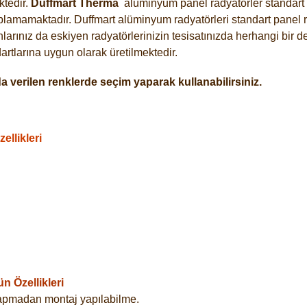
tedir.
Duffmart
Therma
alüminyum panel radyatörler standart a
plamamaktadır. Duffmart alüminyum radyatörleri standart panel ra
arınız da eskiyen radyatörlerinizin tesisatınızda herhangi bir d
tlarına uygun olarak üretilmektedir.
 verilen renklerde seçim yaparak kullanabilirsiniz.
llikleri
 Özellikleri
yapmadan montaj yapılabilme.