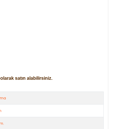
arak satın alabilirsiniz.
rma
m
m.