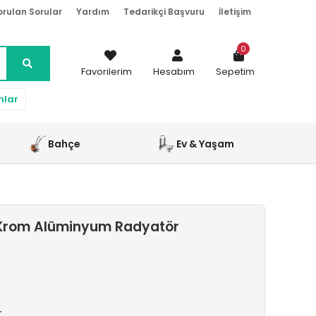
orulan Sorular
Yardım
Tedarikçi Başvuru
İletişim
0
Favorilerim
Hesabım
Sepetim
nlar
Bahçe
Ev & Yaşam
Krom Alüminyum Radyatör
r