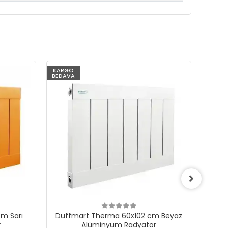
KARGO
KARG
BEDAVA
BEDAV
m Sarı
Duffmart Therma 60x102 cm Beyaz
Du
r
Alüminyum Radyatör