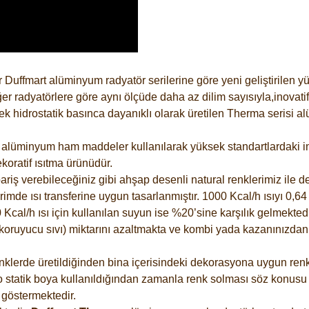
 Duffmart alüminyum radyatör serilerine göre yeni geliştirilen 
er radyatörlere göre aynı ölçüde daha az dilim sayısıyla,inovatif
 hidrostatik basınca dayanıklı olarak üretilen Therma serisi al
alüminyum ham maddeler kullanılarak yüksek standartlardaki imal
koratif ısıtma ürünüdür.
riş verebileceğiniz gibi ahşap desenli natural renklerimiz ile de 
e ısı transferine uygun tasarlanmıştır. 1000 Kcal/h ısıyı 0,64 li
Kcal/h ısı için kullanılan suyun ise %20’sine karşılık gelmektedir
z koruyucu sıvı) miktarını azaltmakta ve kombi yada kazanınızdan
lerde üretildiğinden bina içerisindeki dekorasyona uygun renkle
 statik boya kullanıldığından zamanla renk solması söz konusu d
göstermektedir.