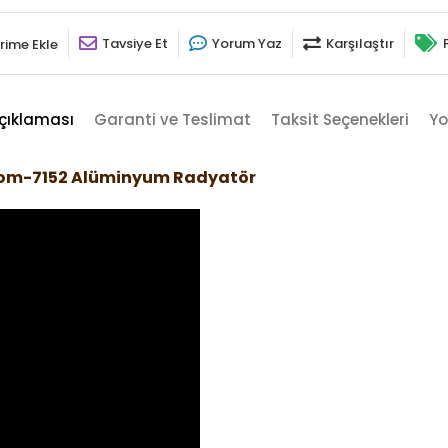
Tavsiye Et
Yorum Yaz
Karşılaştır
rime Ekle
çıklaması
Garanti ve Teslimat
Taksit Seçenekleri
Yo
Krom-7152 Alüminyum Radyatör