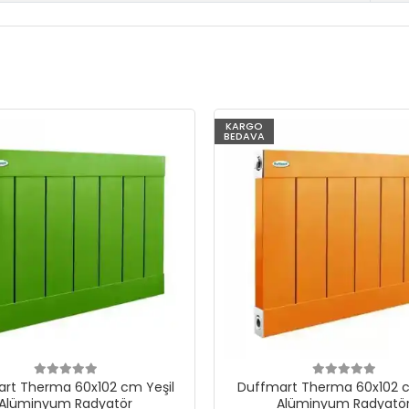
KARGO
BEDAVA
rt Therma 60x102 cm Yeşil
Duffmart Therma 60x102 c
Alüminyum Radyatör
Alüminyum Radyatö