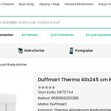
lı Ödeme
Bayi Girişi
Sipariş Takip
Havale Bildirimleri
Sıkça S
ananlar:
En Yeniler
Çok Satanlar
En çok oylana
Hidroforlar
Pompalar
yum Radyatörler
Duffmart Therma 40x245 cm 
Ürün Kodu:
DR70744
Barkod:
8681966200288
Marka:
Duffmart
Kategori:
Therma Alüminyum Radyatörle