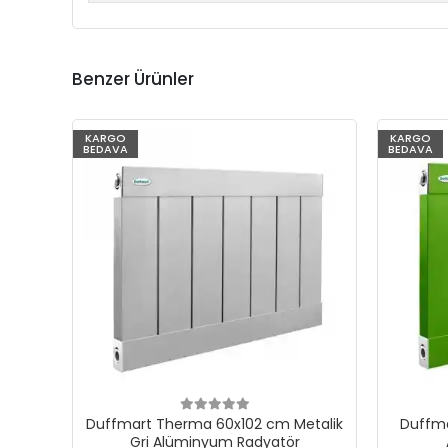
Benzer Ürünler
KARGO
KARGO
BEDAVA
BEDAVA
Duffmart Therma 60x102 cm Metalik
Duffma
Gri Alüminyum Radyatör