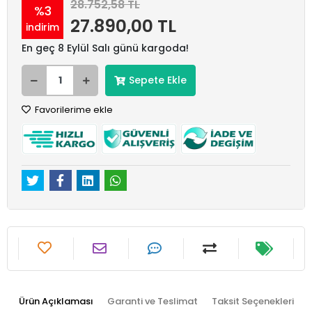
28.752,58 TL
%3
27.890,00 TL
indirim
En geç 8 Eylül Salı günü kargoda!
Sepete Ekle
Favorilerime ekle
Ürün Açıklaması
Garanti ve Teslimat
Taksit Seçenekleri