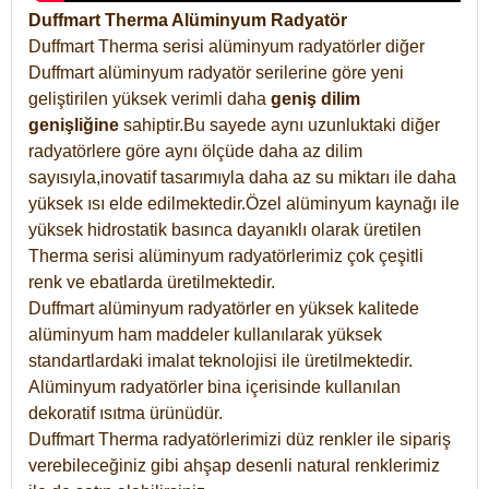
Duffmart Therma Alüminyum Radyatör
Duffmart Therma serisi alüminyum radyatörler diğer
Duffmart alüminyum radyatör serilerine göre yeni
geliştirilen yüksek verimli daha
geniş dilim
genişliğine
sahiptir.Bu sayede aynı uzunluktaki diğer
radyatörlere göre aynı ölçüde daha az dilim
sayısıyla,inovatif tasarımıyla daha az su miktarı ile daha
yüksek ısı elde edilmektedir.Özel alüminyum kaynağı ile
yüksek hidrostatik basınca dayanıklı olarak üretilen
Therma serisi alüminyum radyatörlerimiz çok çeşitli
renk ve ebatlarda üretilmektedir.
Duffmart alüminyum radyatörler en yüksek kalitede
alüminyum ham maddeler kullanılarak yüksek
standartlardaki imalat teknolojisi ile üretilmektedir.
Alüminyum radyatörler bina içerisinde kullanılan
dekoratif ısıtma ürünüdür.
Duffmart Therma radyatörlerimizi düz renkler ile sipariş
verebileceğiniz gibi ahşap desenli natural renklerimiz