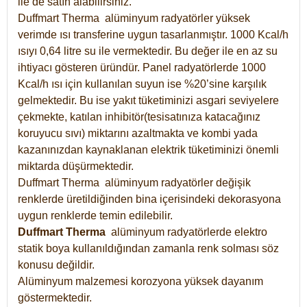
ile de satın alabilirsiniz.
Duffmart Therma alüminyum radyatörler yüksek
verimde ısı transferine uygun tasarlanmıştır. 1000 Kcal/h
ısıyı 0,64 litre su ile vermektedir. Bu değer ile en az su
ihtiyacı gösteren üründür. Panel radyatörlerde 1000
Kcal/h ısı için kullanılan suyun ise %20’sine karşılık
gelmektedir. Bu ise yakıt tüketiminizi asgari seviyelere
çekmekte, katılan inhibitör(tesisatınıza katacağınız
koruyucu sıvı) miktarını azaltmakta ve kombi yada
kazanınızdan kaynaklanan elektrik tüketiminizi önemli
miktarda düşürmektedir.
Duffmart Therma alüminyum radyatörler değişik
renklerde üretildiğinden bina içerisindeki dekorasyona
uygun renklerde temin edilebilir.
Duffmart
Therma
alüminyum radyatörlerde elektro
statik boya kullanıldığından zamanla renk solması söz
konusu değildir.
Alüminyum malzemesi korozyona yüksek dayanım
göstermektedir.