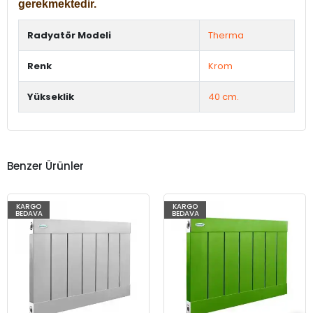
gerekmektedir.
Radyatör Modeli
Therma
Renk
Krom
Yükseklik
40 cm.
Benzer Ürünler
KARGO
KARGO
BEDAVA
BEDAVA