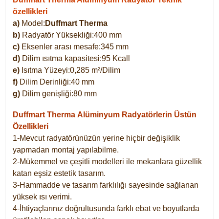
özellikleri
a)
Model:
Duffmart Therma
b)
Radyatör Yüksekliği:400 mm
c)
Eksenler arası mesafe:345 mm
d)
Dilim ısıtma kapasitesi:95 Kcall
e)
Isıtma Yüzeyi:0,285 m²/Dilim
f)
Dilim Derinliği:40 mm
g)
Dilim genişliği:80 mm
Duffmart Therma
Alüminyum Radyatörlerin Üstün
Özellikleri
1-Mevcut radyatörünüzün yerine hiçbir değişiklik
yapmadan montaj yapılabilme.
2-Mükemmel ve çeşitli modelleri ile mekanlara güzellik
katan eşsiz estetik tasarım.
3-Hammadde ve tasarım farklılığı sayesinde sağlanan
yüksek ısı verimi.
4-İhtiyaçlarınız doğrultusunda farklı ebat ve boyutlarda