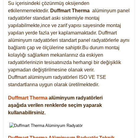
Su içerisindeki çözünmüş oksijenden
etkilenmemektedir.
Duffmart
Therma
alüminyum panel
radyatörler standart askı sistemiyle montaj
yapılabilmekte,ince ve zarif yapısı sayesinde montaj
yapılan yerde fazla yer kaplamamaktadır. Duffmart
alüminyum radyatörleri standart panel radyatörlerle aynı
bağlantı çap ve ölçülerine sahiptir.Bu durum montaj
kolaylığı sağlarken mekanlarınız da eskiyen
radyatörlerinizin tesisatınızda herhangi bir değişiklik
yapmadan değiştirilmesine olanak verir.
Duffmart alüminyum radyatörleri ISO VE TSE
standartlarına uygun olarak üretilmektedir.
Duffmart Therma
alüminyum radyatörleri
aşağıda verilen renklerde seçim yaparak
kullanabilirsiniz.
Duffmart Therma Alüminyum Radyatör Teknik