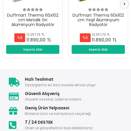
Duffmart Therma 60x102
Duffmart Therma 60x102
cm Metalik Gri
cm Yeşil Alüminyum
Alüminyum Radyatör
Radyatör
12.257,73 TL
12.257,73 TL
%3
%3
11.890,00 TL
11.890,00 TL
Sepete Ekle
Sepete Ekle
Hızlı Teslimat
Siparişleriniz en kısa sürede elinize ulaşır.
Güvenli Alışveriş
Güvenli ve kolay ödeme sistemi
Geniş Ürün Yelpazesi
Binlerce ürün ve kampanya seçeneği
7 / 24 DESTEK
Öneri ve şikayetlerinizi bize iletebilirsiniz.