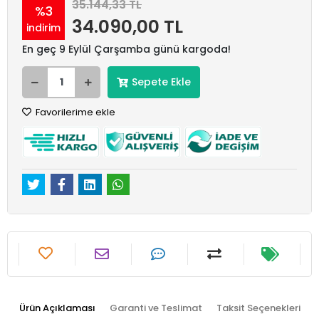
35.144,33 TL
%3
34.090,00 TL
indirim
En geç 9 Eylül Çarşamba günü kargoda!
Sepete Ekle
Favorilerime ekle
Ürün Açıklaması
Garanti ve Teslimat
Taksit Seçenekleri