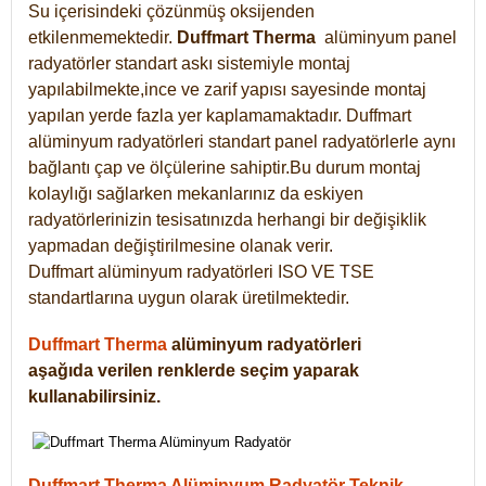
Su içerisindeki çözünmüş oksijenden
etkilenmemektedir.
Duffmart
Therma
alüminyum panel
radyatörler standart askı sistemiyle montaj
yapılabilmekte,ince ve zarif yapısı sayesinde montaj
yapılan yerde fazla yer kaplamamaktadır. Duffmart
alüminyum radyatörleri standart panel radyatörlerle aynı
bağlantı çap ve ölçülerine sahiptir.Bu durum montaj
kolaylığı sağlarken mekanlarınız da eskiyen
radyatörlerinizin tesisatınızda herhangi bir değişiklik
yapmadan değiştirilmesine olanak verir.
Duffmart alüminyum radyatörleri ISO VE TSE
standartlarına uygun olarak üretilmektedir.
Duffmart Therma
alüminyum radyatörleri
aşağıda verilen renklerde seçim yaparak
kullanabilirsiniz.
Duffmart Therma Alüminyum Radyatör Teknik