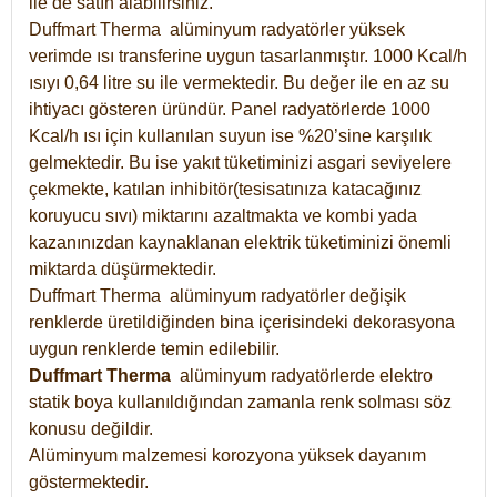
ile de satın alabilirsiniz.
Duffmart Therma alüminyum radyatörler yüksek
verimde ısı transferine uygun tasarlanmıştır. 1000 Kcal/h
ısıyı 0,64 litre su ile vermektedir. Bu değer ile en az su
ihtiyacı gösteren üründür. Panel radyatörlerde 1000
Kcal/h ısı için kullanılan suyun ise %20’sine karşılık
gelmektedir. Bu ise yakıt tüketiminizi asgari seviyelere
çekmekte, katılan inhibitör(tesisatınıza katacağınız
koruyucu sıvı) miktarını azaltmakta ve kombi yada
kazanınızdan kaynaklanan elektrik tüketiminizi önemli
miktarda düşürmektedir.
Duffmart Therma alüminyum radyatörler değişik
renklerde üretildiğinden bina içerisindeki dekorasyona
uygun renklerde temin edilebilir.
Duffmart
Therma
alüminyum radyatörlerde elektro
statik boya kullanıldığından zamanla renk solması söz
konusu değildir.
Alüminyum malzemesi korozyona yüksek dayanım
göstermektedir.