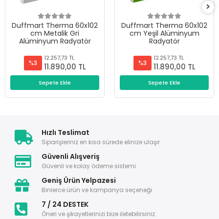
Duffmart Therma 60x102
Duffmart Therma 60x102
cm Metalik Gri
cm Yeşil Alüminyum
Alüminyum Radyatör
Radyatör
12.257,73 TL
12.257,73 TL
%3
%3
11.890,00 TL
11.890,00 TL
Sepete Ekle
Sepete Ekle
Hızlı Teslimat
Siparişleriniz en kısa sürede elinize ulaşır.
Güvenli Alışveriş
Güvenli ve kolay ödeme sistemi
Geniş Ürün Yelpazesi
Binlerce ürün ve kampanya seçeneği
7 / 24 DESTEK
Öneri ve şikayetlerinizi bize iletebilirsiniz.