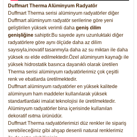
Duffmart Therma Alüminyum Radyatör
Duffmart Therma serisi alüminyum radyatörler diğer
Duffmart alüminyum radyatör serilerine göre yeni
geliştirilen yüksek verimli daha
geniş dilim
genişliğine
sahiptir.Bu sayede aynı uzunluktaki diğer
radyatörlere göre aynı ölçüde daha az dilim
sayısıyla,inovatif tasarımıyla daha az su miktarı ile daha
yüksek ısı elde edilmektedir.Özel alüminyum kaynağı ile
yüksek hidrostatik basınca dayanıklı olarak üretilen
Therma serisi alüminyum radyatörlerimiz çok çeşitli
renk ve ebatlarda üretilmektedir.
Duffmart alüminyum radyatörler en yüksek kalitede
alüminyum ham maddeler kullanılarak yüksek
standartlardaki imalat teknolojisi ile üretilmektedir.
Alüminyum radyatörler bina içerisinde kullanılan
dekoratif ısıtma ürünüdür.
Duffmart Therma radyatörlerimizi düz renkler ile sipariş
verebileceğiniz gibi ahşap desenli natural renklerimiz