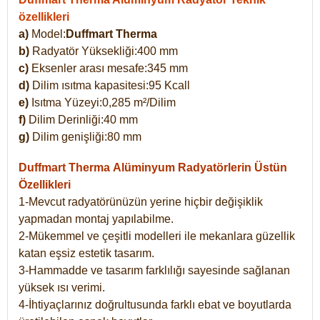
özellikleri
a)
Model:
Duffmart Therma
b)
Radyatör Yüksekliği:400 mm
c)
Eksenler arası mesafe:345 mm
d)
Dilim ısıtma kapasitesi:95 Kcall
e)
Isıtma Yüzeyi:0,285 m²/Dilim
f)
Dilim Derinliği:40 mm
g)
Dilim genişliği:80 mm
Duffmart Therma
Alüminyum Radyatörlerin Üstün
Özellikleri
1-Mevcut radyatörünüzün yerine hiçbir değişiklik
yapmadan montaj yapılabilme.
2-Mükemmel ve çeşitli modelleri ile mekanlara güzellik
katan eşsiz estetik tasarım.
3-Hammadde ve tasarım farklılığı sayesinde sağlanan
yüksek ısı verimi.
4-İhtiyaçlarınız doğrultusunda farklı ebat ve boyutlarda