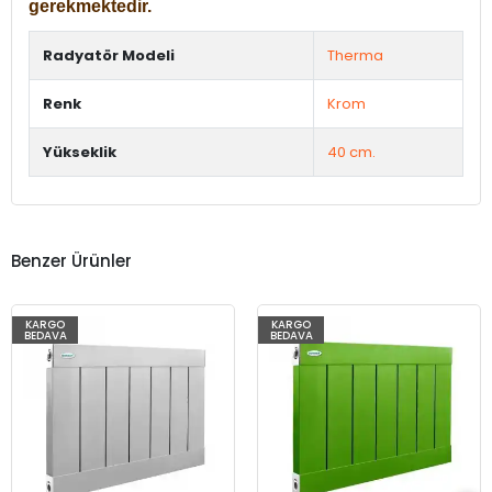
gerekmektedir.
Radyatör Modeli
Therma
Renk
Krom
Yükseklik
40 cm.
Benzer Ürünler
KARGO
KARGO
BEDAVA
BEDAVA