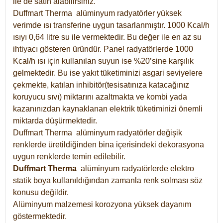
ile de satın alabilirsiniz.
Duffmart Therma alüminyum radyatörler yüksek
verimde ısı transferine uygun tasarlanmıştır. 1000 Kcal/h
ısıyı 0,64 litre su ile vermektedir. Bu değer ile en az su
ihtiyacı gösteren üründür. Panel radyatörlerde 1000
Kcal/h ısı için kullanılan suyun ise %20’sine karşılık
gelmektedir. Bu ise yakıt tüketiminizi asgari seviyelere
çekmekte, katılan inhibitör(tesisatınıza katacağınız
koruyucu sıvı) miktarını azaltmakta ve kombi yada
kazanınızdan kaynaklanan elektrik tüketiminizi önemli
miktarda düşürmektedir.
Duffmart Therma alüminyum radyatörler değişik
renklerde üretildiğinden bina içerisindeki dekorasyona
uygun renklerde temin edilebilir.
Duffmart
Therma
alüminyum radyatörlerde elektro
statik boya kullanıldığından zamanla renk solması söz
konusu değildir.
Alüminyum malzemesi korozyona yüksek dayanım
göstermektedir.