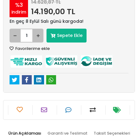
14.628,87 TL
%3
14.190,00 TL
indirim
En geç 8 Eylül Salı günü kargoda!
Sepete Ekle
Favorilerime ekle
Ürün Açıklaması
Garanti ve Teslimat
Taksit Seçenekleri