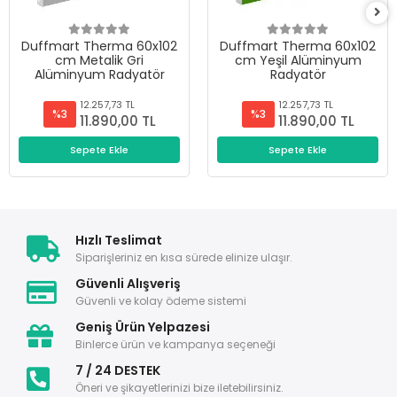
Duffmart Therma 60x102
Duffmart Therma 60x102
cm Metalik Gri
cm Yeşil Alüminyum
Alüminyum Radyatör
Radyatör
12.257,73 TL
12.257,73 TL
%3
%3
11.890,00 TL
11.890,00 TL
Sepete Ekle
Sepete Ekle
Hızlı Teslimat
Siparişleriniz en kısa sürede elinize ulaşır.
Güvenli Alışveriş
Güvenli ve kolay ödeme sistemi
Geniş Ürün Yelpazesi
Binlerce ürün ve kampanya seçeneği
7 / 24 DESTEK
Öneri ve şikayetlerinizi bize iletebilirsiniz.