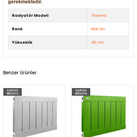
gerekmektedir.
Radyatör Modeli
Therma
Renk
Mat Gri
Yükseklik
40 cm.
Benzer Ürünler
KARGO
KARGO
BEDAVA
BEDAVA