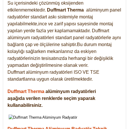
Su içerisindeki çözünmüş oksijenden
etkilenmemektedir.
Duffmart
Therma
alüminyum panel
radyatörler standart askı sistemiyle montaj
yapılabilmekte,ince ve zarif yapısı sayesinde montaj
yapılan yerde fazla yer kaplamamaktadır. Duffmart
alüminyum radyatörleri standart panel radyatörlerle aynı
bağlantı çap ve ölçülerine sahiptir.Bu durum montaj
kolaylığı sağlarken mekanlarınız da eskiyen
radyatörlerinizin tesisatınızda herhangi bir değişiklik
yapmadan değiştirilmesine olanak verir.
Duffmart alüminyum radyatörleri ISO VE TSE
standartlarına uygun olarak üretilmektedir.
Duffmart Therma
alüminyum radyatörleri
aşağıda verilen renklerde seçim yaparak
kullanabilirsiniz.
Duffmart Therma Alüminyum Radyatör Teknik