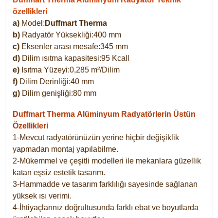
özellikleri
a)
Model:
Duffmart Therma
b)
Radyatör Yüksekliği:400 mm
c)
Eksenler arası mesafe:345 mm
d)
Dilim ısıtma kapasitesi:95 Kcall
e)
Isıtma Yüzeyi:0,285 m²/Dilim
f)
Dilim Derinliği:40 mm
g)
Dilim genişliği:80 mm
Duffmart Therma
Alüminyum Radyatörlerin Üstün
Özellikleri
1-Mevcut radyatörünüzün yerine hiçbir değişiklik
yapmadan montaj yapılabilme.
2-Mükemmel ve çeşitli modelleri ile mekanlara güzellik
katan eşsiz estetik tasarım.
3-Hammadde ve tasarım farklılığı sayesinde sağlanan
yüksek ısı verimi.
4-İhtiyaçlarınız doğrultusunda farklı ebat ve boyutlarda