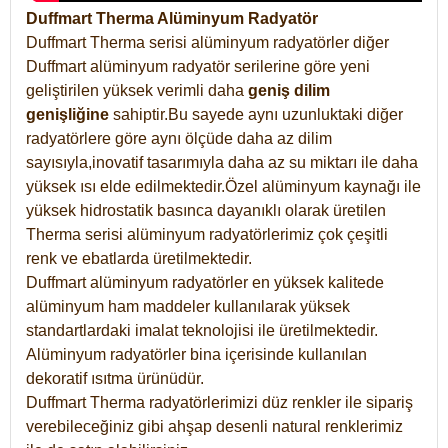
Duffmart Therma Alüminyum Radyatör
Duffmart Therma serisi alüminyum radyatörler diğer
Duffmart alüminyum radyatör serilerine göre yeni
geliştirilen yüksek verimli daha
geniş dilim
genişliğine
sahiptir.Bu sayede aynı uzunluktaki diğer
radyatörlere göre aynı ölçüde daha az dilim
sayısıyla,inovatif tasarımıyla daha az su miktarı ile daha
yüksek ısı elde edilmektedir.Özel alüminyum kaynağı ile
yüksek hidrostatik basınca dayanıklı olarak üretilen
Therma serisi alüminyum radyatörlerimiz çok çeşitli
renk ve ebatlarda üretilmektedir.
Duffmart alüminyum radyatörler en yüksek kalitede
alüminyum ham maddeler kullanılarak yüksek
standartlardaki imalat teknolojisi ile üretilmektedir.
Alüminyum radyatörler bina içerisinde kullanılan
dekoratif ısıtma ürünüdür.
Duffmart Therma radyatörlerimizi düz renkler ile sipariş
verebileceğiniz gibi ahşap desenli natural renklerimiz