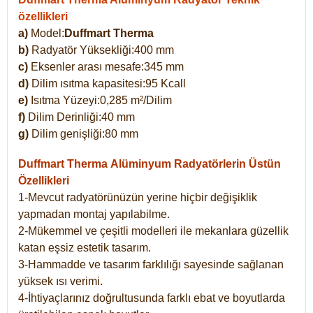
özellikleri
a)
Model:
Duffmart Therma
b)
Radyatör Yüksekliği:400 mm
c)
Eksenler arası mesafe:345 mm
d)
Dilim ısıtma kapasitesi:95 Kcall
e)
Isıtma Yüzeyi:0,285 m²/Dilim
f)
Dilim Derinliği:40 mm
g)
Dilim genişliği:80 mm
Duffmart Therma
Alüminyum Radyatörlerin Üstün
Özellikleri
1-Mevcut radyatörünüzün yerine hiçbir değişiklik
yapmadan montaj yapılabilme.
2-Mükemmel ve çeşitli modelleri ile mekanlara güzellik
katan eşsiz estetik tasarım.
3-Hammadde ve tasarım farklılığı sayesinde sağlanan
yüksek ısı verimi.
4-İhtiyaçlarınız doğrultusunda farklı ebat ve boyutlarda