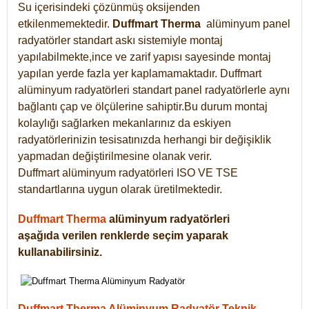
Su içerisindeki çözünmüş oksijenden
etkilenmemektedir.
Duffmart
Therma
alüminyum panel
radyatörler standart askı sistemiyle montaj
yapılabilmekte,ince ve zarif yapısı sayesinde montaj
yapılan yerde fazla yer kaplamamaktadır. Duffmart
alüminyum radyatörleri standart panel radyatörlerle aynı
bağlantı çap ve ölçülerine sahiptir.Bu durum montaj
kolaylığı sağlarken mekanlarınız da eskiyen
radyatörlerinizin tesisatınızda herhangi bir değişiklik
yapmadan değiştirilmesine olanak verir.
Duffmart alüminyum radyatörleri ISO VE TSE
standartlarına uygun olarak üretilmektedir.
Duffmart Therma
alüminyum radyatörleri
aşağıda verilen renklerde seçim yaparak
kullanabilirsiniz.
Duffmart Therma Alüminyum Radyatör Teknik