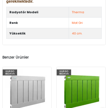
gerekmektedir.
Radyatör Modeli
Therma
Renk
Mat Gri
Yükseklik
40 cm.
Benzer Ürünler
KARGO
KARGO
BEDAVA
BEDAVA