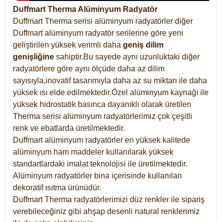
Duffmart Therma Alüminyum Radyatör
Duffmart Therma serisi alüminyum radyatörler diğer
Duffmart alüminyum radyatör serilerine göre yeni
geliştirilen yüksek verimli daha
geniş dilim
genişliğine
sahiptir.Bu sayede aynı uzunluktaki diğer
radyatörlere göre aynı ölçüde daha az dilim
sayısıyla,inovatif tasarımıyla daha az su miktarı ile daha
yüksek ısı elde edilmektedir.Özel alüminyum kaynağı ile
yüksek hidrostatik basınca dayanıklı olarak üretilen
Therma serisi alüminyum radyatörlerimiz çok çeşitli
renk ve ebatlarda üretilmektedir.
Duffmart alüminyum radyatörler en yüksek kalitede
alüminyum ham maddeler kullanılarak yüksek
standartlardaki imalat teknolojisi ile üretilmektedir.
Alüminyum radyatörler bina içerisinde kullanılan
dekoratif ısıtma ürünüdür.
Duffmart Therma radyatörlerimizi düz renkler ile sipariş
verebileceğiniz gibi ahşap desenli natural renklerimiz