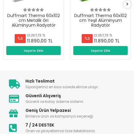
Duffmart Therma 60x102
Duffmart Therma 60x102
cm Metalik Gri
cm Yeşil Alüminyum
Alüminyum Radyatör
Radyatör
12.257,73 TL
12.257,73 TL
%3
%3
11.890,00 TL
11.890,00 TL
Sepete Ekle
Sepete Ekle
Hızlı Teslimat
Siparişleriniz en kısa sürede elinize ulaşır.
Güvenli Alışveriş
Güvenli ve kolay ödeme sistemi
Geniş Ürün Yelpazesi
Binlerce ürün ve kampanya seçeneği
7 / 24 DESTEK
Öneri ve şikayetlerinizi bize iletebilirsiniz.