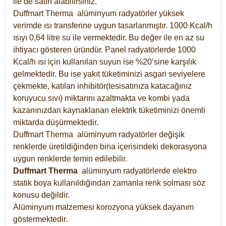
ile de satın alabilirsiniz.
Duffmart Therma alüminyum radyatörler yüksek
verimde ısı transferine uygun tasarlanmıştır. 1000 Kcal/h
ısıyı 0,64 litre su ile vermektedir. Bu değer ile en az su
ihtiyacı gösteren üründür. Panel radyatörlerde 1000
Kcal/h ısı için kullanılan suyun ise %20’sine karşılık
gelmektedir. Bu ise yakıt tüketiminizi asgari seviyelere
çekmekte, katılan inhibitör(tesisatınıza katacağınız
koruyucu sıvı) miktarını azaltmakta ve kombi yada
kazanınızdan kaynaklanan elektrik tüketiminizi önemli
miktarda düşürmektedir.
Duffmart Therma alüminyum radyatörler değişik
renklerde üretildiğinden bina içerisindeki dekorasyona
uygun renklerde temin edilebilir.
Duffmart
Therma
alüminyum radyatörlerde elektro
statik boya kullanıldığından zamanla renk solması söz
konusu değildir.
Alüminyum malzemesi korozyona yüksek dayanım
göstermektedir.