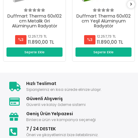
Duffmart Therma 60x102
Duffmart Therma 60x102
cm Metalik Gri
cm Yeşil Alüminyum
Alüminyum Radyatör
Radyatör
12.257,73 TL
12.257,73 TL
%3
%3
11.890,00 TL
11.890,00 TL
Sepete Ekle
Sepete Ekle
Hızlı Teslimat
Siparişleriniz en kısa sürede elinize ulaşır.
Güvenli Alışveriş
Güvenli ve kolay ödeme sistemi
Geniş Ürün Yelpazesi
Binlerce ürün ve kampanya seçeneği
7 / 24 DESTEK
Öneri ve şikayetlerinizi bize iletebilirsiniz.