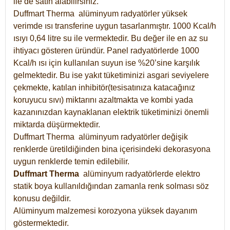
ile de satın alabilirsiniz.
Duffmart Therma alüminyum radyatörler yüksek
verimde ısı transferine uygun tasarlanmıştır. 1000 Kcal/h
ısıyı 0,64 litre su ile vermektedir. Bu değer ile en az su
ihtiyacı gösteren üründür. Panel radyatörlerde 1000
Kcal/h ısı için kullanılan suyun ise %20’sine karşılık
gelmektedir. Bu ise yakıt tüketiminizi asgari seviyelere
çekmekte, katılan inhibitör(tesisatınıza katacağınız
koruyucu sıvı) miktarını azaltmakta ve kombi yada
kazanınızdan kaynaklanan elektrik tüketiminizi önemli
miktarda düşürmektedir.
Duffmart Therma alüminyum radyatörler değişik
renklerde üretildiğinden bina içerisindeki dekorasyona
uygun renklerde temin edilebilir.
Duffmart
Therma
alüminyum radyatörlerde elektro
statik boya kullanıldığından zamanla renk solması söz
konusu değildir.
Alüminyum malzemesi korozyona yüksek dayanım
göstermektedir.