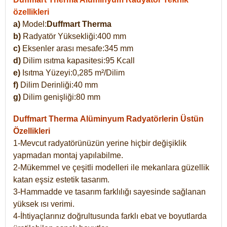
özellikleri
a)
Model:
Duffmart Therma
b)
Radyatör Yüksekliği:400 mm
c)
Eksenler arası mesafe:345 mm
d)
Dilim ısıtma kapasitesi:95 Kcall
e)
Isıtma Yüzeyi:0,285 m²/Dilim
f)
Dilim Derinliği:40 mm
g)
Dilim genişliği:80 mm
Duffmart Therma
Alüminyum Radyatörlerin Üstün
Özellikleri
1-Mevcut radyatörünüzün yerine hiçbir değişiklik
yapmadan montaj yapılabilme.
2-Mükemmel ve çeşitli modelleri ile mekanlara güzellik
katan eşsiz estetik tasarım.
3-Hammadde ve tasarım farklılığı sayesinde sağlanan
yüksek ısı verimi.
4-İhtiyaçlarınız doğrultusunda farklı ebat ve boyutlarda