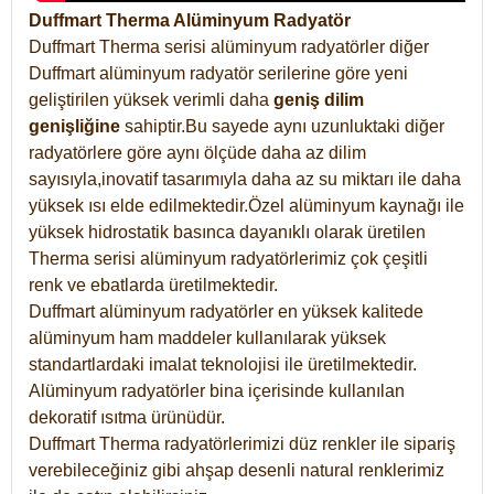
Duffmart Therma Alüminyum Radyatör
Duffmart Therma serisi alüminyum radyatörler diğer
Duffmart alüminyum radyatör serilerine göre yeni
geliştirilen yüksek verimli daha
geniş dilim
genişliğine
sahiptir.Bu sayede aynı uzunluktaki diğer
radyatörlere göre aynı ölçüde daha az dilim
sayısıyla,inovatif tasarımıyla daha az su miktarı ile daha
yüksek ısı elde edilmektedir.Özel alüminyum kaynağı ile
yüksek hidrostatik basınca dayanıklı olarak üretilen
Therma serisi alüminyum radyatörlerimiz çok çeşitli
renk ve ebatlarda üretilmektedir.
Duffmart alüminyum radyatörler en yüksek kalitede
alüminyum ham maddeler kullanılarak yüksek
standartlardaki imalat teknolojisi ile üretilmektedir.
Alüminyum radyatörler bina içerisinde kullanılan
dekoratif ısıtma ürünüdür.
Duffmart Therma radyatörlerimizi düz renkler ile sipariş
verebileceğiniz gibi ahşap desenli natural renklerimiz