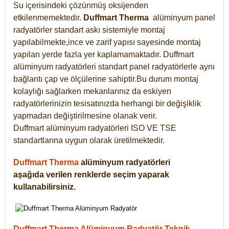
Su içerisindeki çözünmüş oksijenden
etkilenmemektedir.
Duffmart
Therma
alüminyum panel
radyatörler standart askı sistemiyle montaj
yapılabilmekte,ince ve zarif yapısı sayesinde montaj
yapılan yerde fazla yer kaplamamaktadır. Duffmart
alüminyum radyatörleri standart panel radyatörlerle aynı
bağlantı çap ve ölçülerine sahiptir.Bu durum montaj
kolaylığı sağlarken mekanlarınız da eskiyen
radyatörlerinizin tesisatınızda herhangi bir değişiklik
yapmadan değiştirilmesine olanak verir.
Duffmart alüminyum radyatörleri ISO VE TSE
standartlarına uygun olarak üretilmektedir.
Duffmart Therma
alüminyum radyatörleri
aşağıda verilen renklerde seçim yaparak
kullanabilirsiniz.
Duffmart Therma Alüminyum Radyatör Teknik