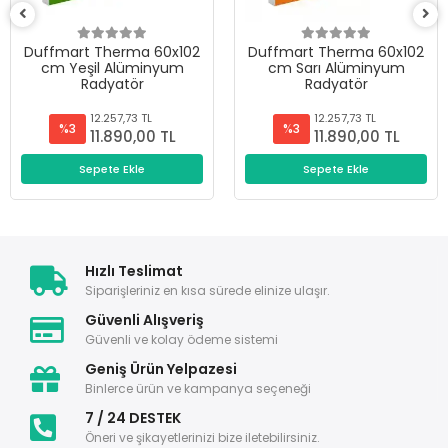
Duffmart Therma 60x102
Duffmart Therma 60x102
cm Yeşil Alüminyum
cm Sarı Alüminyum
Radyatör
Radyatör
12.257,73 TL
12.257,73 TL
%3
%3
11.890,00 TL
11.890,00 TL
Sepete Ekle
Sepete Ekle
Hızlı Teslimat
Siparişleriniz en kısa sürede elinize ulaşır.
Güvenli Alışveriş
Güvenli ve kolay ödeme sistemi
Geniş Ürün Yelpazesi
Binlerce ürün ve kampanya seçeneği
7 / 24 DESTEK
Öneri ve şikayetlerinizi bize iletebilirsiniz.