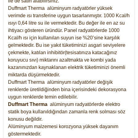
ile de satın alabilirsiniz.
Duffmart Therma alüminyum radyatörler yüksek
verimde ısı transferine uygun tasarlanmıştır. 1000 Kcal/h
ısıyı 0,64 litre su ile vermektedir. Bu değer ile en az su
ihtiyacı gösteren üründür. Panel radyatörlerde 1000
Kcal/h ısı için kullanılan suyun ise %20’sine karşılık
gelmektedir. Bu ise yakıt tüketiminizi asgari seviyelere
çekmekte, katılan inhibitör(tesisatınıza katacağınız
koruyucu sıvı) miktarını azaltmakta ve kombi yada
kazanınızdan kaynaklanan elektrik tüketiminizi önemli
miktarda düşürmektedir.
Duffmart Therma alüminyum radyatörler değişik
renklerde üretildiğinden bina içerisindeki dekorasyona
uygun renklerde temin edilebilir.
Duffmart
Therma
alüminyum radyatörlerde elektro
statik boya kullanıldığından zamanla renk solması söz
konusu değildir.
Alüminyum malzemesi korozyona yüksek dayanım
göstermektedir.