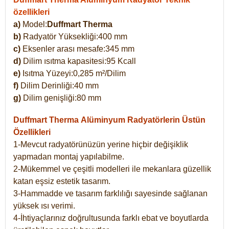
özellikleri
a)
Model:
Duffmart Therma
b)
Radyatör Yüksekliği:400 mm
c)
Eksenler arası mesafe:345 mm
d)
Dilim ısıtma kapasitesi:95 Kcall
e)
Isıtma Yüzeyi:0,285 m²/Dilim
f)
Dilim Derinliği:40 mm
g)
Dilim genişliği:80 mm
Duffmart Therma
Alüminyum Radyatörlerin Üstün
Özellikleri
1-Mevcut radyatörünüzün yerine hiçbir değişiklik
yapmadan montaj yapılabilme.
2-Mükemmel ve çeşitli modelleri ile mekanlara güzellik
katan eşsiz estetik tasarım.
3-Hammadde ve tasarım farklılığı sayesinde sağlanan
yüksek ısı verimi.
4-İhtiyaçlarınız doğrultusunda farklı ebat ve boyutlarda