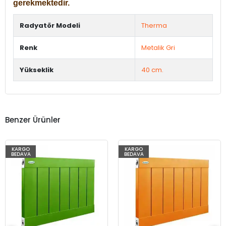
gerekmektedir.
Radyatör Modeli
Therma
Renk
Metalik Gri
Yükseklik
40 cm.
Benzer Ürünler
KARGO
KARGO
BEDAVA
BEDAVA