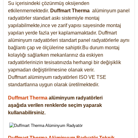
Su içerisindeki çözünmüş oksijenden
etkilenmemektedir.
Duffmart
Therma
alüminyum panel
radyatörler standart askı sistemiyle montaj
yapılabilmekte,ince ve zarif yapısı sayesinde montaj
yapılan yerde fazla yer kaplamamaktadır. Duffmart
alüminyum radyatörleri standart panel radyatörlerle aynı
bağlantı çap ve ölçülerine sahiptir.Bu durum montaj
kolaylığı sağlarken mekanlarınız da eskiyen
radyatörlerinizin tesisatınızda herhangi bir değişiklik
yapmadan değiştirilmesine olanak verir.
Duffmart alüminyum radyatörleri ISO VE TSE
standartlarına uygun olarak üretilmektedir.
Duffmart Therma
alüminyum radyatörleri
aşağıda verilen renklerde seçim yaparak
kullanabilirsiniz.
Duffmart Therma Alüminyum Radyatör Teknik