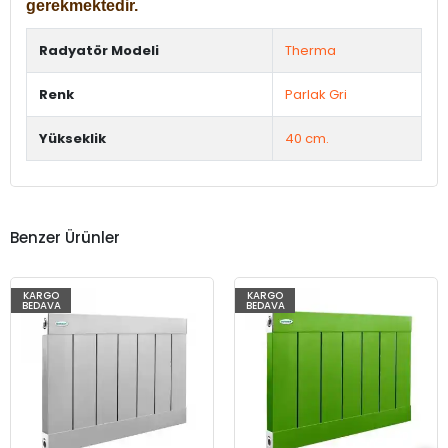
gerekmektedir.
Radyatör Modeli
Therma
Renk
Parlak Gri
Yükseklik
40 cm.
Benzer Ürünler
KARGO
KARGO
BEDAVA
BEDAVA