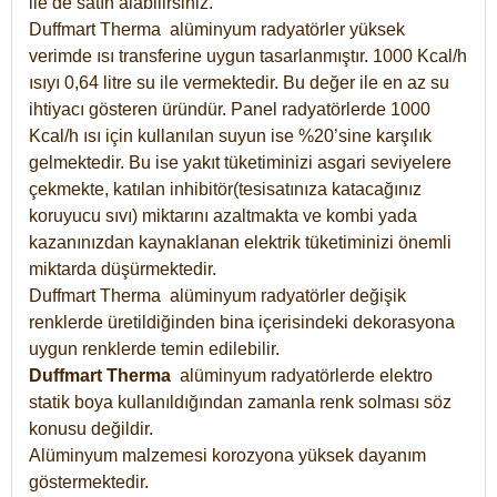
ile de satın alabilirsiniz.
Duffmart Therma alüminyum radyatörler yüksek
verimde ısı transferine uygun tasarlanmıştır. 1000 Kcal/h
ısıyı 0,64 litre su ile vermektedir. Bu değer ile en az su
ihtiyacı gösteren üründür. Panel radyatörlerde 1000
Kcal/h ısı için kullanılan suyun ise %20’sine karşılık
gelmektedir. Bu ise yakıt tüketiminizi asgari seviyelere
çekmekte, katılan inhibitör(tesisatınıza katacağınız
koruyucu sıvı) miktarını azaltmakta ve kombi yada
kazanınızdan kaynaklanan elektrik tüketiminizi önemli
miktarda düşürmektedir.
Duffmart Therma alüminyum radyatörler değişik
renklerde üretildiğinden bina içerisindeki dekorasyona
uygun renklerde temin edilebilir.
Duffmart
Therma
alüminyum radyatörlerde elektro
statik boya kullanıldığından zamanla renk solması söz
konusu değildir.
Alüminyum malzemesi korozyona yüksek dayanım
göstermektedir.