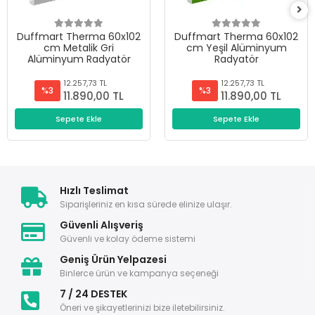
Duffmart Therma 60x102
Duffmart Therma 60x102
cm Metalik Gri
cm Yeşil Alüminyum
Alüminyum Radyatör
Radyatör
12.257,73 TL
12.257,73 TL
%3
%3
11.890,00 TL
11.890,00 TL
Sepete Ekle
Sepete Ekle
Hızlı Teslimat
Siparişleriniz en kısa sürede elinize ulaşır.
Güvenli Alışveriş
Güvenli ve kolay ödeme sistemi
Geniş Ürün Yelpazesi
Binlerce ürün ve kampanya seçeneği
7 / 24 DESTEK
Öneri ve şikayetlerinizi bize iletebilirsiniz.