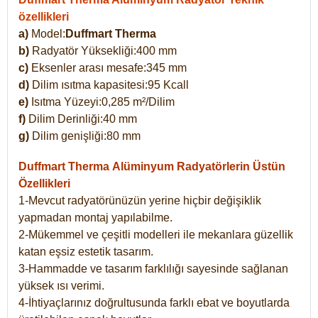
özellikleri
a)
Model:
Duffmart Therma
b)
Radyatör Yüksekliği:400 mm
c)
Eksenler arası mesafe:345 mm
d)
Dilim ısıtma kapasitesi:95 Kcall
e)
Isıtma Yüzeyi:0,285 m²/Dilim
f)
Dilim Derinliği:40 mm
g)
Dilim genişliği:80 mm
Duffmart Therma
Alüminyum Radyatörlerin Üstün
Özellikleri
1-Mevcut radyatörünüzün yerine hiçbir değişiklik
yapmadan montaj yapılabilme.
2-Mükemmel ve çeşitli modelleri ile mekanlara güzellik
katan eşsiz estetik tasarım.
3-Hammadde ve tasarım farklılığı sayesinde sağlanan
yüksek ısı verimi.
4-İhtiyaçlarınız doğrultusunda farklı ebat ve boyutlarda