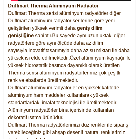
Duffmart Therma Alüminyum Radyatör
Duffmart Therma serisi alüminyum radyatörler diğer
Duffmart alüminyum radyatör serilerine göre yeni
geliştirilen yüksek verimli daha
geniş dilim
genişliğine
sahiptir.Bu sayede aynı uzunluktaki diğer
radyatörlere göre aynı ölçüde daha az dilim
sayısıyla,inovatif tasarımıyla daha az su miktarı ile daha
yüksek ısı elde edilmektedir.Özel alüminyum kaynağı ile
yüksek hidrostatik basınca dayanıklı olarak üretilen
Therma serisi alüminyum radyatörlerimiz çok çeşitli
renk ve ebatlarda üretilmektedir.
Duffmart alüminyum radyatörler en yüksek kalitede
alüminyum ham maddeler kullanılarak yüksek
standartlardaki imalat teknolojisi ile üretilmektedir.
Alüminyum radyatörler bina içerisinde kullanılan
dekoratif ısıtma ürünüdür.
Duffmart Therma radyatörlerimizi düz renkler ile sipariş
verebileceğiniz gibi ahşap desenli natural renklerimiz