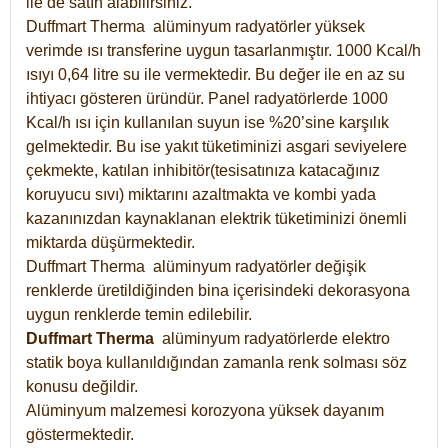
ile de satın alabilirsiniz.
Duffmart Therma alüminyum radyatörler yüksek
verimde ısı transferine uygun tasarlanmıştır. 1000 Kcal/h
ısıyı 0,64 litre su ile vermektedir. Bu değer ile en az su
ihtiyacı gösteren üründür. Panel radyatörlerde 1000
Kcal/h ısı için kullanılan suyun ise %20’sine karşılık
gelmektedir. Bu ise yakıt tüketiminizi asgari seviyelere
çekmekte, katılan inhibitör(tesisatınıza katacağınız
koruyucu sıvı) miktarını azaltmakta ve kombi yada
kazanınızdan kaynaklanan elektrik tüketiminizi önemli
miktarda düşürmektedir.
Duffmart Therma alüminyum radyatörler değişik
renklerde üretildiğinden bina içerisindeki dekorasyona
uygun renklerde temin edilebilir.
Duffmart
Therma
alüminyum radyatörlerde elektro
statik boya kullanıldığından zamanla renk solması söz
konusu değildir.
Alüminyum malzemesi korozyona yüksek dayanım
göstermektedir.