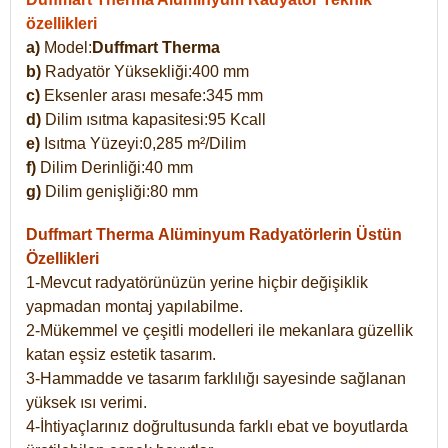
özellikleri
a)
Model:
Duffmart Therma
b)
Radyatör Yüksekliği:400 mm
c)
Eksenler arası mesafe:345 mm
d)
Dilim ısıtma kapasitesi:95 Kcall
e)
Isıtma Yüzeyi:0,285 m²/Dilim
f)
Dilim Derinliği:40 mm
g)
Dilim genişliği:80 mm
Duffmart Therma
Alüminyum Radyatörlerin Üstün
Özellikleri
1-Mevcut radyatörünüzün yerine hiçbir değişiklik
yapmadan montaj yapılabilme.
2-Mükemmel ve çeşitli modelleri ile mekanlara güzellik
katan eşsiz estetik tasarım.
3-Hammadde ve tasarım farklılığı sayesinde sağlanan
yüksek ısı verimi.
4-İhtiyaçlarınız doğrultusunda farklı ebat ve boyutlarda