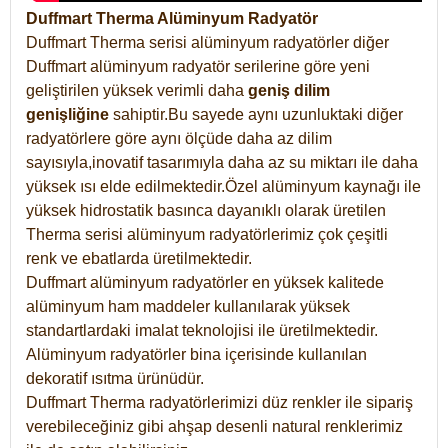
Duffmart Therma Alüminyum Radyatör
Duffmart Therma serisi alüminyum radyatörler diğer
Duffmart alüminyum radyatör serilerine göre yeni
geliştirilen yüksek verimli daha
geniş dilim
genişliğine
sahiptir.Bu sayede aynı uzunluktaki diğer
radyatörlere göre aynı ölçüde daha az dilim
sayısıyla,inovatif tasarımıyla daha az su miktarı ile daha
yüksek ısı elde edilmektedir.Özel alüminyum kaynağı ile
yüksek hidrostatik basınca dayanıklı olarak üretilen
Therma serisi alüminyum radyatörlerimiz çok çeşitli
renk ve ebatlarda üretilmektedir.
Duffmart alüminyum radyatörler en yüksek kalitede
alüminyum ham maddeler kullanılarak yüksek
standartlardaki imalat teknolojisi ile üretilmektedir.
Alüminyum radyatörler bina içerisinde kullanılan
dekoratif ısıtma ürünüdür.
Duffmart Therma radyatörlerimizi düz renkler ile sipariş
verebileceğiniz gibi ahşap desenli natural renklerimiz