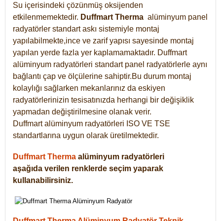
Su içerisindeki çözünmüş oksijenden
etkilenmemektedir.
Duffmart
Therma
alüminyum panel
radyatörler standart askı sistemiyle montaj
yapılabilmekte,ince ve zarif yapısı sayesinde montaj
yapılan yerde fazla yer kaplamamaktadır. Duffmart
alüminyum radyatörleri standart panel radyatörlerle aynı
bağlantı çap ve ölçülerine sahiptir.Bu durum montaj
kolaylığı sağlarken mekanlarınız da eskiyen
radyatörlerinizin tesisatınızda herhangi bir değişiklik
yapmadan değiştirilmesine olanak verir.
Duffmart alüminyum radyatörleri ISO VE TSE
standartlarına uygun olarak üretilmektedir.
Duffmart Therma
alüminyum radyatörleri
aşağıda verilen renklerde seçim yaparak
kullanabilirsiniz.
Duffmart Therma Alüminyum Radyatör Teknik