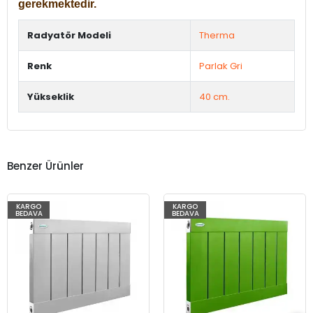
gerekmektedir.
Radyatör Modeli
Therma
Renk
Parlak Gri
Yükseklik
40 cm.
Benzer Ürünler
KARGO
KARGO
BEDAVA
BEDAVA