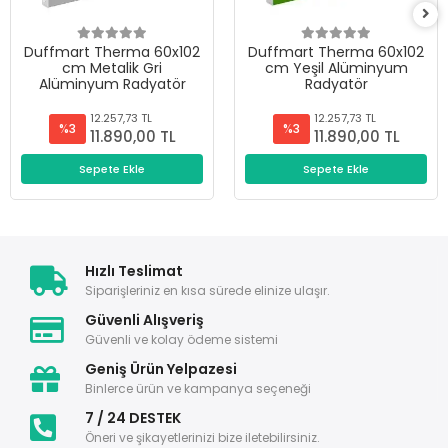
Duffmart Therma 60x102
Duffmart Therma 60x102
cm Metalik Gri
cm Yeşil Alüminyum
Alüminyum Radyatör
Radyatör
12.257,73 TL
12.257,73 TL
%3
%3
11.890,00 TL
11.890,00 TL
Sepete Ekle
Sepete Ekle
Hızlı Teslimat
Siparişleriniz en kısa sürede elinize ulaşır.
Güvenli Alışveriş
Güvenli ve kolay ödeme sistemi
Geniş Ürün Yelpazesi
Binlerce ürün ve kampanya seçeneği
7 / 24 DESTEK
Öneri ve şikayetlerinizi bize iletebilirsiniz.