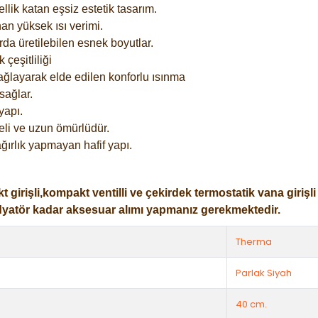
lik katan eşsiz estetik tasarım.
an yüksek ısı verimi.
rda üretilebilen esnek boyutlar.
çeşitliliği
ağlayarak elde edilen konforlu ısınma
sağlar.
yapı.
eli ve uzun ömürlüdür.
ğırlık yapmayan hafif yapı.
işli,kompakt ventilli ve çekirdek termostatik vana girişli ol
dyatör kadar aksesuar alımı yapmanız gerekmektedir.
Therma
Parlak Siyah
40 cm.