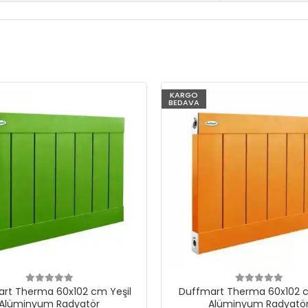
KARGO
BEDAVA
rt Therma 60x102 cm Yeşil
Duffmart Therma 60x102 c
Alüminyum Radyatör
Alüminyum Radyatö