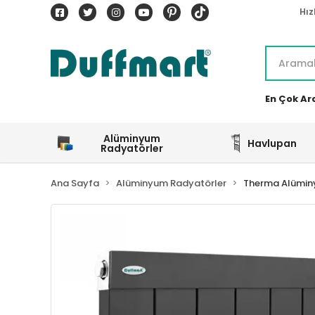
Hız
En Çok Ar
Alüminyum
Havlupan
Radyatörler
Ana Sayfa
Alüminyum Radyatörler
Therma Alümin