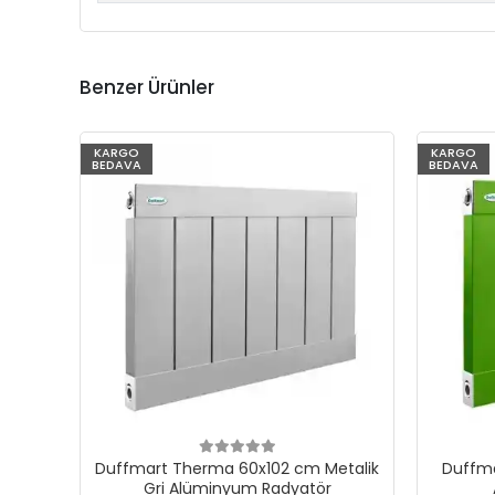
Benzer Ürünler
KARGO
KARGO
BEDAVA
BEDAVA
Duffmart Therma 60x102 cm Metalik
Duffma
Gri Alüminyum Radyatör