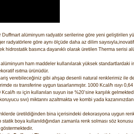
 Duffmart alüminyum radyatör serilerine göre yeni geliştirilen 
er radyatörlere göre aynı ölçüde daha az dilim sayısıyla,inovatif
 hidrostatik basınca dayanıklı olarak üretilen Therma serisi al
alüminyum ham maddeler kullanılarak yüksek standartlardaki imal
koratif ısıtma ürünüdür.
riş verebileceğiniz gibi ahşap desenli natural renklerimiz ile de 
e ısı transferine uygun tasarlanmıştır. 1000 Kcal/h ısıyı 0,64 li
Kcal/h ısı için kullanılan suyun ise %20’sine karşılık gelmektedir
z koruyucu sıvı) miktarını azaltmakta ve kombi yada kazanınızdan
lerde üretildiğinden bina içerisindeki dekorasyona uygun renkle
 statik boya kullanıldığından zamanla renk solması söz konusu d
göstermektedir.