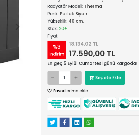
Radyatör Modeli:
Therma
Renk:
Parlak Siyah
Yükseklik:
40 cm.
Stok:
20+
Fiyat
18.134,02 TL
%3
17.590,00 TL
indirim
En geç 5 Eylül Cumartesi günü kargoda!
Sepete Ekle
Favorilerime ekle