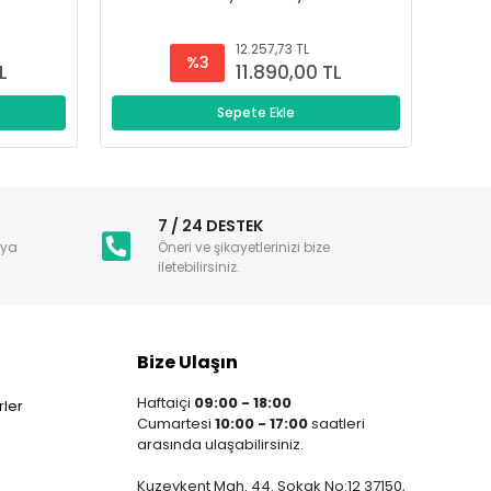
12.257,73 TL
%3
L
11.890,00 TL
Sepete Ekle
i
7 / 24 DESTEK
nya
Öneri ve şikayetlerinizi bize
iletebilirsiniz.
Bize Ulaşın
Haftaiçi
09:00 - 18:00
ler
Cumartesi
10:00 - 17:00
saatleri
arasında ulaşabilirsiniz.
Kuzeykent Mah. 44. Sokak No:12 37150,