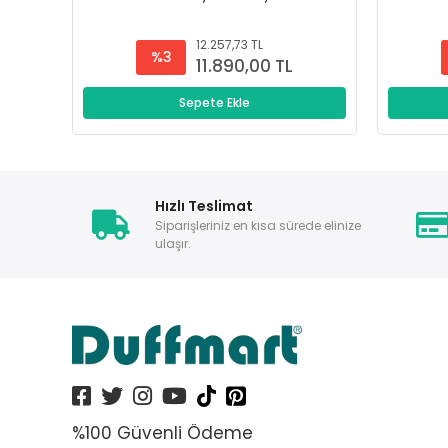
12.257,73 TL
%3
11.890,00 TL
Sepete Ekle
Hızlı Teslimat
Siparişleriniz en kısa sürede elinize
ulaşır.
%100 Güvenli Ödeme