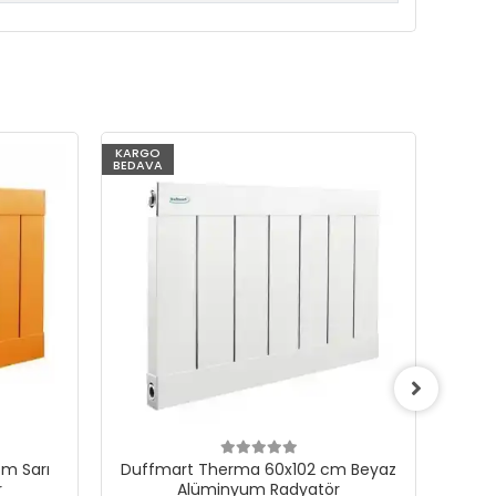
KARGO
KARG
BEDAVA
BEDAV
m Sarı
Duffmart Therma 60x102 cm Beyaz
Du
r
Alüminyum Radyatör