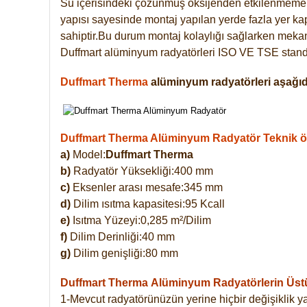
Su içerisindeki çözünmüş oksijenden etkilenmemek
yapısı sayesinde montaj yapılan yerde fazla yer ka
sahiptir.Bu durum montaj kolaylığı sağlarken mekanl
Duffmart alüminyum radyatörleri ISO VE TSE standar
Duffmart Therma
alüminyum radyatörleri aşağıda
Duffmart Therma Alüminyum Radyatör Teknik öze
a)
Model:
Duffmart Therma
b)
Radyatör Yüksekliği:400 mm
c)
Eksenler arası mesafe:345 mm
d)
Dilim ısıtma kapasitesi:95 Kcall
e)
Isıtma Yüzeyi:0,285 m²/Dilim
f)
Dilim Derinliği:40 mm
g)
Dilim genişliği:80 mm
Duffmart Therma
Alüminyum Radyatörlerin Üstün
1-Mevcut radyatörünüzün yerine hiçbir değişiklik 