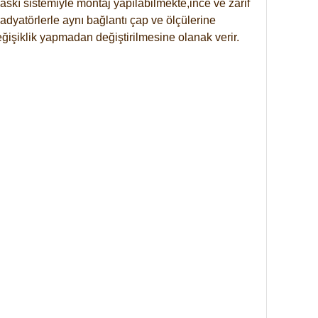
skı sistemiyle montaj yapılabilmekte,ince ve zarif
dyatörlerle aynı bağlantı çap ve ölçülerine
eğişiklik yapmadan değiştirilmesine olanak verir.