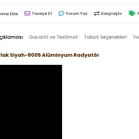
Tavsiye Et
Yorum Yaz
Karşılaştır
rime Ekle
çıklaması
Garanti ve Teslimat
Taksit Seçenekleri
Yo
arlak Siyah-9005 Alüminyum Radyatör