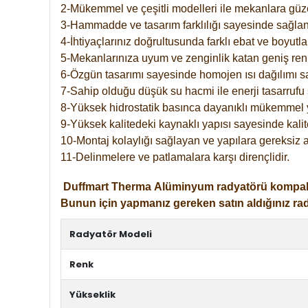
2-Mükemmel ve çeşitli modelleri ile mekanlara güzel
3-Hammadde ve tasarım farklılığı sayesinde sağlan
4-İhtiyaçlarınız doğrultusunda farklı ebat ve boyutla
5-Mekanlarınıza uyum ve zenginlik katan geniş renk 
6-Özgün tasarımı sayesinde homojen ısı dağılımı s
7-Sahip olduğu düşük su hacmi ile enerji tasarrufu 
8-Yüksek hidrostatik basınca dayanıklı mükemmel 
9-Yüksek kalitedeki kaynaklı yapısı sayesinde kalit
10-Montaj kolaylığı sağlayan ve yapılara gereksiz a
11-Delinmelere ve patlamalara karşı dirençlidir.
Duffmart
Therma
Alüminyum radyatörü kompakt gir
Bunun için yapmanız gereken satın aldığınız ra
Radyatör Modeli
Renk
Yükseklik