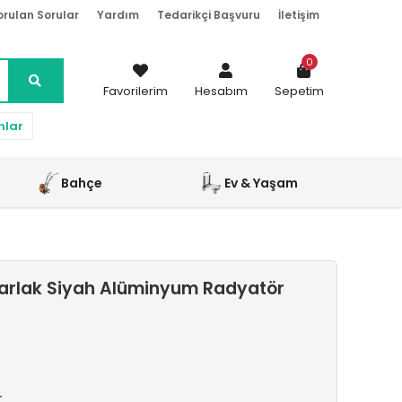
orulan Sorular
Yardım
Tedarikçi Başvuru
İletişim
0
Favorilerim
Hesabım
Sepetim
nlar
Bahçe
Ev & Yaşam
arlak Siyah Alüminyum Radyatör
r