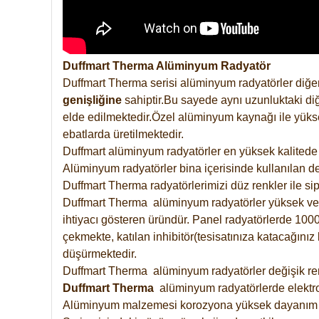
Duffmart Therma Alüminyum Radyatör
Duffmart Therma serisi alüminyum radyatörler diğer
genişliğine
sahiptir.Bu sayede aynı uzunluktaki diğ
elde edilmektedir.Özel alüminyum kaynağı ile yüksek
ebatlarda üretilmektedir.
Duffmart alüminyum radyatörler en yüksek kalitede 
Alüminyum radyatörler bina içerisinde kullanılan de
Duffmart Therma radyatörlerimizi düz renkler ile sipa
Duffmart Therma alüminyum radyatörler yüksek verimd
ihtiyacı gösteren üründür. Panel radyatörlerde 1000 
çekmekte, katılan inhibitör(tesisatınıza katacağını
düşürmektedir.
Duffmart Therma alüminyum radyatörler değişik renk
Duffmart
Therma
alüminyum radyatörlerde elektro
Alüminyum malzemesi korozyona yüksek dayanım 