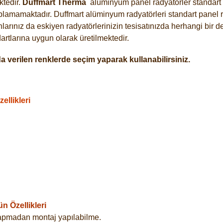
tedir.
Duffmart
Therma
alüminyum panel radyatörler standart a
plamamaktadır. Duffmart alüminyum radyatörleri standart panel ra
arınız da eskiyen radyatörlerinizin tesisatınızda herhangi bir d
tlarına uygun olarak üretilmektedir.
 verilen renklerde seçim yaparak kullanabilirsiniz.
llikleri
 Özellikleri
yapmadan montaj yapılabilme.