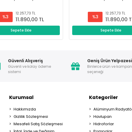
12.257,73 TL
12.257,73 TL
%3
%3
11.890,00 TL
11.890,00 T
Sepete Ekle
Sepete Ekle
Güvenli Alışveriş
Geniş Ürün Yelpazes
Güvenli ve kolay ödeme
Binlerce ürün ve kampa
sistemi
seçeneği
Kurumsal
Kategoriler
Hakkımızda
Alüminyum Radyatör
Gizlilik Sözleşmesi
Havlupan
Mesafeli Satış Sözleşmesi
Hidroforlar
İptal, İade ve Değişim
Pompalar