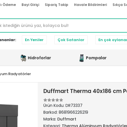
lı Ödeme
Bayi Girişi
Sipariş Takip
Havale Bildirimleri
Sıkça S
ananlar:
En Yeniler
Çok Satanlar
En çok oylana
Hidroforlar
Pompalar
yum Radyatörler
Duffmart Therma 40x186 cm P
Ürün Kodu:
DR73337
Barkod:
8681966226219
Marka:
Duffmart
Kategori:
Therma Alüminyum Radyatörle