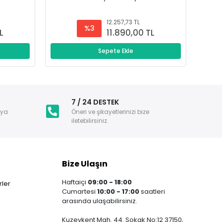
12.257,73 TL
%3
L
11.890,00 TL
Sepete Ekle
i
7 / 24 DESTEK
nya
Öneri ve şikayetlerinizi bize
iletebilirsiniz.
Bize Ulaşın
Haftaiçi
09:00 - 18:00
ler
Cumartesi
10:00 - 17:00
saatleri
arasında ulaşabilirsiniz.
Kuzeykent Mah. 44. Sokak No:12 37150,