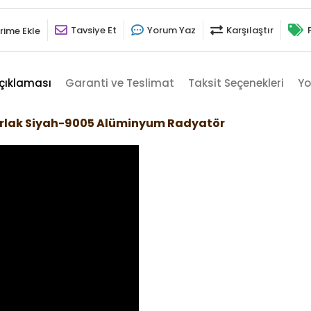
Tavsiye Et
Yorum Yaz
Karşılaştır
rime Ekle
çıklaması
Garanti ve Teslimat
Taksit Seçenekleri
Yo
arlak Siyah-9005 Alüminyum Radyatör