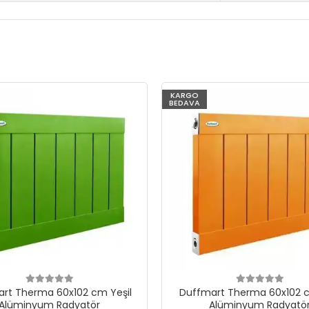
KARGO
BEDAVA
rt Therma 60x102 cm Yeşil
Duffmart Therma 60x102 c
Alüminyum Radyatör
Alüminyum Radyatö