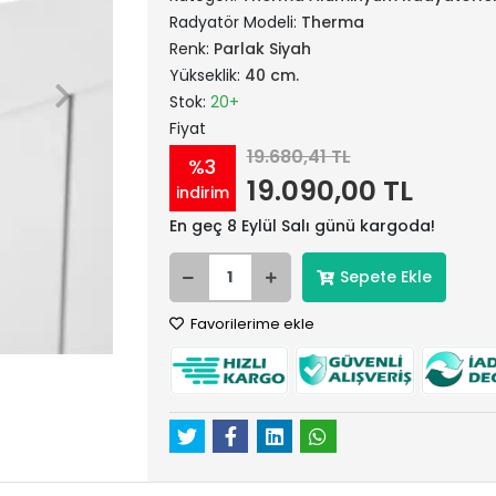
Radyatör Modeli:
Therma
Renk:
Parlak Siyah
Yükseklik:
40 cm.
Stok:
20+
Fiyat
19.680,41 TL
%3
19.090,00 TL
indirim
En geç 8 Eylül Salı günü kargoda!
Sepete Ekle
Favorilerime ekle