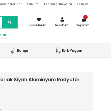
orulan Sorular
Yardım
Tedarikçi Başvuru
İletişim
0
Favorilerim
Hesabım
Sepetim
nlar
Bahçe
Ev & Yaşam
arlak Siyah Alüminyum Radyatör
r