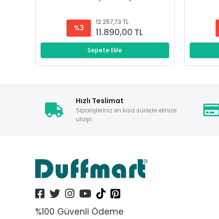
12.257,73 TL
%3
11.890,00 TL
Sepete Ekle
Hızlı Teslimat
Siparişleriniz en kısa sürede elinize
ulaşır.
%100 Güvenli Ödeme