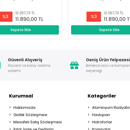
12.257,73 TL
12.257,73 TL
%3
%3
11.890,00 TL
11.890,00 T
Sepete Ekle
Sepete Ekle
Güvenli Alışveriş
Geniş Ürün Yelpazes
Güvenli ve kolay ödeme
Binlerce ürün ve kampa
sistemi
seçeneği
Kurumsal
Kategoriler
Hakkımızda
Alüminyum Radyatör
Gizlilik Sözleşmesi
Havlupan
Mesafeli Satış Sözleşmesi
Hidroforlar
İptal, İade ve Değişim
Pompalar