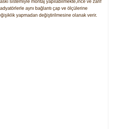
skı sistemiyle montaj yapılabilmekte,ince ve zarif
dyatörlerle aynı bağlantı çap ve ölçülerine
eğişiklik yapmadan değiştirilmesine olanak verir.