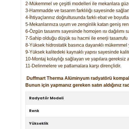
2-Mükemmel ve çeşitli modelleri ile mekanlara güzel
3-Hammadde ve tasarım farklılığı sayesinde sağlan
4-İhtiyaçlarınız doğrultusunda farklı ebat ve boyutla
5-Mekanlarınıza uyum ve zenginlik katan geniş renk 
6-Özgün tasarımı sayesinde homojen ısı dağılımı s
7-Sahip olduğu düşük su hacmi ile enerji tasarrufu 
8-Yüksek hidrostatik basınca dayanıklı mükemmel 
9-Yüksek kalitedeki kaynaklı yapısı sayesinde kalit
10-Montaj kolaylığı sağlayan ve yapılara gereksiz a
11-Delinmelere ve patlamalara karşı dirençlidir.
Duffmart
Therma
Alüminyum radyatörü kompakt gir
Bunun için yapmanız gereken satın aldığınız ra
Radyatör Modeli
Renk
Yükseklik