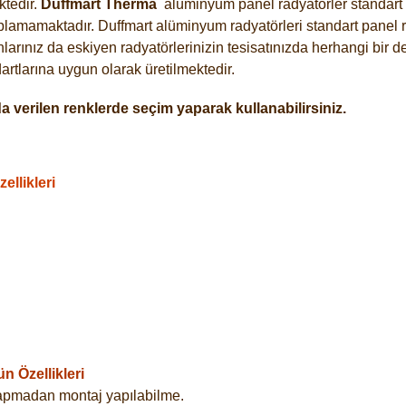
tedir.
Duffmart
Therma
alüminyum panel radyatörler standart a
plamamaktadır. Duffmart alüminyum radyatörleri standart panel ra
arınız da eskiyen radyatörlerinizin tesisatınızda herhangi bir d
tlarına uygun olarak üretilmektedir.
 verilen renklerde seçim yaparak kullanabilirsiniz.
llikleri
 Özellikleri
yapmadan montaj yapılabilme.