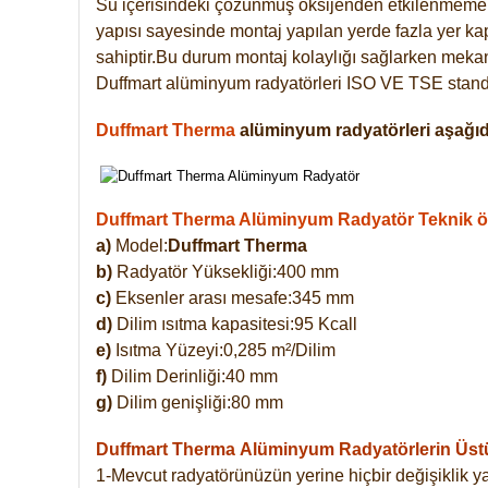
Su içerisindeki çözünmüş oksijenden etkilenmemek
yapısı sayesinde montaj yapılan yerde fazla yer ka
sahiptir.Bu durum montaj kolaylığı sağlarken mekanl
Duffmart alüminyum radyatörleri ISO VE TSE standar
Duffmart Therma
alüminyum radyatörleri aşağıda
Duffmart Therma Alüminyum Radyatör Teknik öze
a)
Model:
Duffmart Therma
b)
Radyatör Yüksekliği:400 mm
c)
Eksenler arası mesafe:345 mm
d)
Dilim ısıtma kapasitesi:95 Kcall
e)
Isıtma Yüzeyi:0,285 m²/Dilim
f)
Dilim Derinliği:40 mm
g)
Dilim genişliği:80 mm
Duffmart Therma
Alüminyum Radyatörlerin Üstün
1-Mevcut radyatörünüzün yerine hiçbir değişiklik 