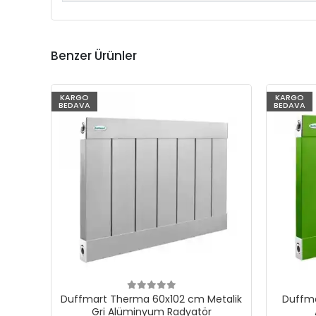
Benzer Ürünler
KARGO
KARGO
BEDAVA
BEDAVA
Duffmart Therma 60x102 cm Metalik
Duffma
Gri Alüminyum Radyatör