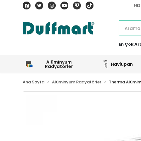
Hız
En Çok Ar
Alüminyum
Havlupan
Radyatörler
Ana Sayfa
Alüminyum Radyatörler
Therma Alümin