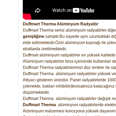
Duffmart Therma Alüminyum Radyatör
Duffmart Therma serisi alüminyum radyatörler diğer
genişliğine
sahiptir.Bu sayede aynı uzunluktaki diğ
elde edilmektedir.Özel alüminyum kaynağı ile yüksek
ebatlarda üretilmektedir.
Duffmart alüminyum radyatörler en yüksek kalitede 
Alüminyum radyatörler bina içerisinde kullanılan de
Duffmart Therma radyatörlerimizi düz renkler ile sipa
Duffmart Therma alüminyum radyatörler yüksek verimd
ihtiyacı gösteren üründür. Panel radyatörlerde 1000 
çekmekte, katılan inhibitör(tesisatınıza katacağını
düşürmektedir.
Duffmart Therma alüminyum radyatörler değişik renk
Duffmart
Therma
alüminyum radyatörlerde elektro
Alüminyum malzemesi korozyona yüksek dayanım 