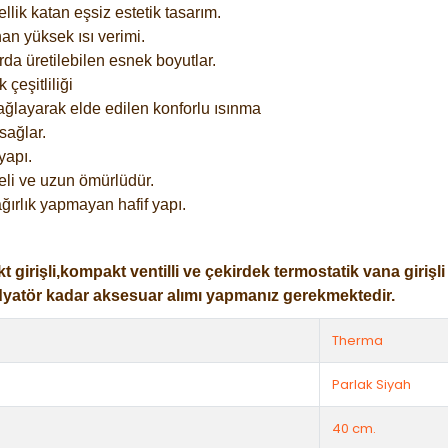
lik katan eşsiz estetik tasarım.
an yüksek ısı verimi.
rda üretilebilen esnek boyutlar.
çeşitliliği
ağlayarak elde edilen konforlu ısınma
sağlar.
yapı.
eli ve uzun ömürlüdür.
ğırlık yapmayan hafif yapı.
işli,kompakt ventilli ve çekirdek termostatik vana girişli ol
dyatör kadar aksesuar alımı yapmanız gerekmektedir.
Therma
Parlak Siyah
40 cm.