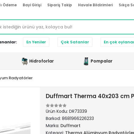
lı Ödeme
Bayi Girişi
Sipariş Takip
Havale Bildirimleri
Sıkça S
ananlar:
En Yeniler
Çok Satanlar
En çok oylana
Hidroforlar
Pompalar
yum Radyatörler
Duffmart Therma 40x203 cm P
Ürün Kodu:
DR73339
Barkod:
8681966226233
Marka:
Duffmart
Kategori:
Therma Alüminyum Radyatörle