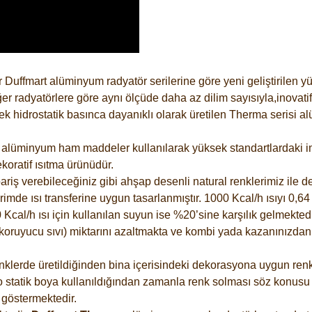
 Duffmart alüminyum radyatör serilerine göre yeni geliştirilen 
er radyatörlere göre aynı ölçüde daha az dilim sayısıyla,inovatif
 hidrostatik basınca dayanıklı olarak üretilen Therma serisi al
alüminyum ham maddeler kullanılarak yüksek standartlardaki imal
koratif ısıtma ürünüdür.
riş verebileceğiniz gibi ahşap desenli natural renklerimiz ile de 
e ısı transferine uygun tasarlanmıştır. 1000 Kcal/h ısıyı 0,64 li
Kcal/h ısı için kullanılan suyun ise %20’sine karşılık gelmektedir
z koruyucu sıvı) miktarını azaltmakta ve kombi yada kazanınızdan
lerde üretildiğinden bina içerisindeki dekorasyona uygun renkle
 statik boya kullanıldığından zamanla renk solması söz konusu d
göstermektedir.