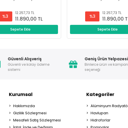
12.257,73 TL
12.257,73 TL
%3
%3
11.890,00 TL
11.890,00 T
Sepete Ekle
Sepete Ekle
Güvenli Alışveriş
Geniş Ürün Yelpazes
Güvenli ve kolay ödeme
Binlerce ürün ve kampa
sistemi
seçeneği
Kurumsal
Kategoriler
Hakkımızda
Alüminyum Radyatör
Gizlilik Sözleşmesi
Havlupan
Mesafeli Satış Sözleşmesi
Hidroforlar
İptal, İade ve Değişim
Pompalar