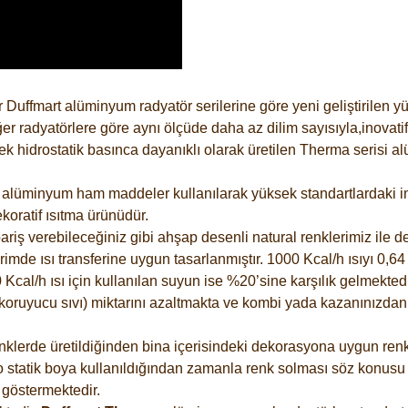
 Duffmart alüminyum radyatör serilerine göre yeni geliştirilen 
er radyatörlere göre aynı ölçüde daha az dilim sayısıyla,inovatif
 hidrostatik basınca dayanıklı olarak üretilen Therma serisi al
alüminyum ham maddeler kullanılarak yüksek standartlardaki imal
koratif ısıtma ürünüdür.
riş verebileceğiniz gibi ahşap desenli natural renklerimiz ile de 
e ısı transferine uygun tasarlanmıştır. 1000 Kcal/h ısıyı 0,64 li
Kcal/h ısı için kullanılan suyun ise %20’sine karşılık gelmektedir
z koruyucu sıvı) miktarını azaltmakta ve kombi yada kazanınızdan
lerde üretildiğinden bina içerisindeki dekorasyona uygun renkle
 statik boya kullanıldığından zamanla renk solması söz konusu d
göstermektedir.