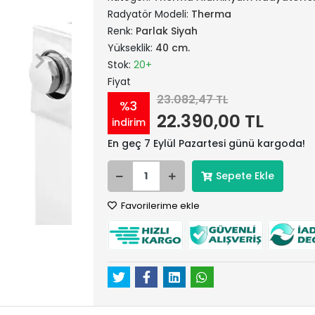
Radyatör Modeli:
Therma
Renk:
Parlak Siyah
Yükseklik:
40 cm.
Stok:
20+
Fiyat
23.082,47 TL
%3
22.390,00 TL
indirim
En geç 7 Eylül Pazartesi günü kargoda!
Sepete Ekle
Favorilerime ekle