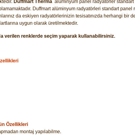
tedir.
Duffmart
Therma
alüminyum panel radyatörler standart a
plamamaktadır. Duffmart alüminyum radyatörleri standart panel ra
arınız da eskiyen radyatörlerinizin tesisatınızda herhangi bir d
tlarına uygun olarak üretilmektedir.
 verilen renklerde seçim yaparak kullanabilirsiniz.
llikleri
 Özellikleri
yapmadan montaj yapılabilme.