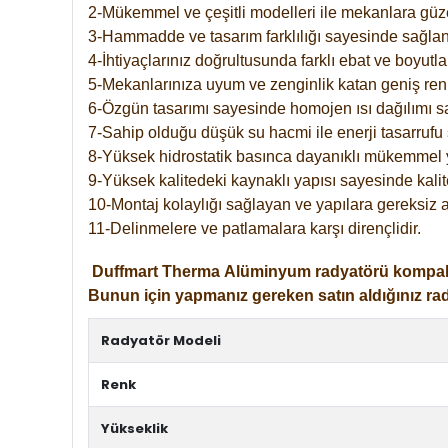
2-Mükemmel ve çeşitli modelleri ile mekanlara güzel
3-Hammadde ve tasarım farklılığı sayesinde sağlan
4-İhtiyaçlarınız doğrultusunda farklı ebat ve boyutla
5-Mekanlarınıza uyum ve zenginlik katan geniş renk 
6-Özgün tasarımı sayesinde homojen ısı dağılımı s
7-Sahip olduğu düşük su hacmi ile enerji tasarrufu 
8-Yüksek hidrostatik basınca dayanıklı mükemmel 
9-Yüksek kalitedeki kaynaklı yapısı sayesinde kalit
10-Montaj kolaylığı sağlayan ve yapılara gereksiz a
11-Delinmelere ve patlamalara karşı dirençlidir.
Duffmart
Therma
Alüminyum radyatörü kompakt gir
Bunun için yapmanız gereken satın aldığınız ra
Radyatör Modeli
Renk
Yükseklik