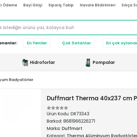
lı Ödeme
Bayi Girişi
Sipariş Takip
Havale Bildirimleri
Sıkça S
ananlar:
En Yeniler
Çok Satanlar
En çok oylana
Hidroforlar
Pompalar
yum Radyatörler
Duffmart Therma 40x237 cm P
Ürün Kodu:
DR73343
Barkod:
8681966226271
Marka:
Duffmart
Kategori:
Therma Alüminyum Radyatörle