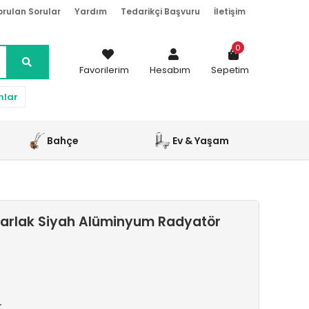
orulan Sorular
Yardım
Tedarikçi Başvuru
İletişim
0
Favorilerim
Hesabım
Sepetim
nlar
Bahçe
Ev & Yaşam
arlak Siyah Alüminyum Radyatör
r