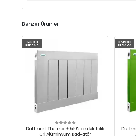
Benzer Ürünler
KARGO
KARGO
BEDAVA
BEDAVA
Duffmart Therma 60x102 cm Metalik
Duffma
Gri Alüminyum Radyatör