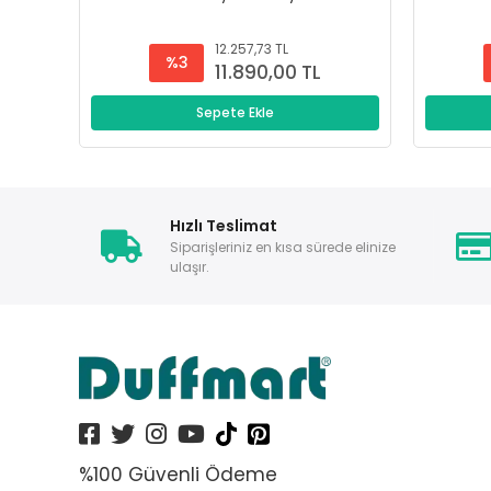
12.257,73 TL
%3
11.890,00 TL
Sepete Ekle
Hızlı Teslimat
Siparişleriniz en kısa sürede elinize
ulaşır.
%100 Güvenli Ödeme