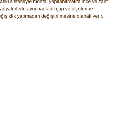
skı sistemiyle montaj yapılabilmekte,ince ve zarif
dyatörlerle aynı bağlantı çap ve ölçülerine
eğişiklik yapmadan değiştirilmesine olanak verir.