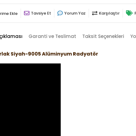
Tavsiye Et
Yorum Yaz
Karşılaştır
rime Ekle
çıklaması
Garanti ve Teslimat
Taksit Seçenekleri
Yo
arlak Siyah-9005 Alüminyum Radyatör