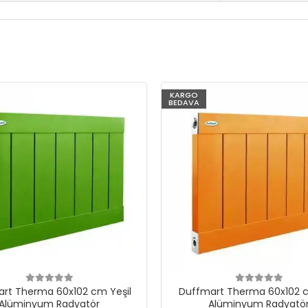
KARGO
BEDAVA
rt Therma 60x102 cm Yeşil
Duffmart Therma 60x102 c
Alüminyum Radyatör
Alüminyum Radyatö