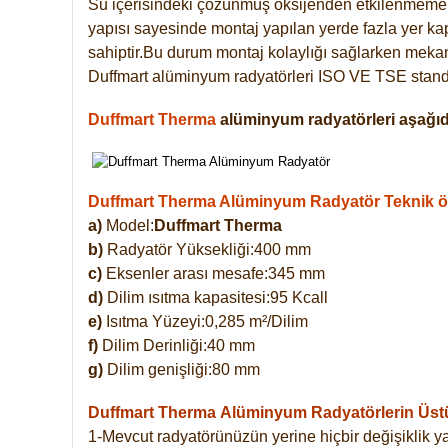
Su içerisindeki çözünmüş oksijenden etkilenmemek
yapısı sayesinde montaj yapılan yerde fazla yer ka
sahiptir.Bu durum montaj kolaylığı sağlarken mekanl
Duffmart alüminyum radyatörleri ISO VE TSE standar
Duffmart Therma
alüminyum radyatörleri aşağıda
Duffmart Therma Alüminyum Radyatör Teknik öze
a)
Model:
Duffmart Therma
b)
Radyatör Yüksekliği:400 mm
c)
Eksenler arası mesafe:345 mm
d)
Dilim ısıtma kapasitesi:95 Kcall
e)
Isıtma Yüzeyi:0,285 m²/Dilim
f)
Dilim Derinliği:40 mm
g)
Dilim genişliği:80 mm
Duffmart Therma
Alüminyum Radyatörlerin Üstün
1-Mevcut radyatörünüzün yerine hiçbir değişiklik 