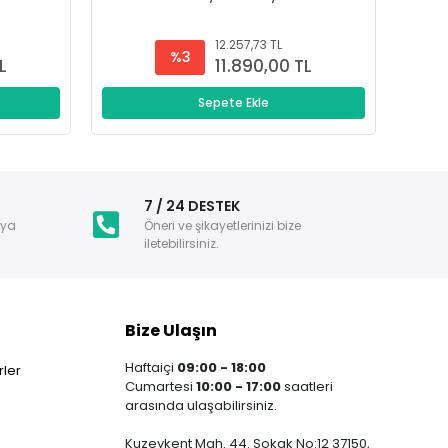
12.257,73 TL
%3
L
11.890,00 TL
Sepete Ekle
i
7 / 24 DESTEK
nya
Öneri ve şikayetlerinizi bize
iletebilirsiniz.
Bize Ulaşın
Haftaiçi
09:00 - 18:00
ler
Cumartesi
10:00 - 17:00
saatleri
arasında ulaşabilirsiniz.
Kuzeykent Mah. 44. Sokak No:12 37150,