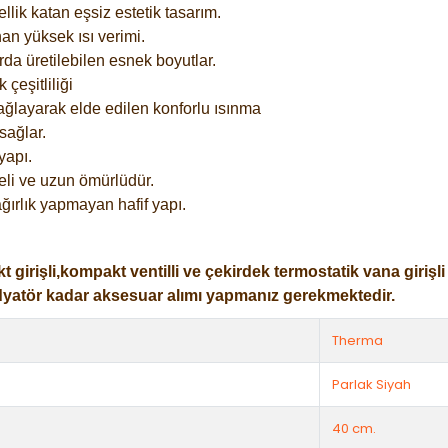
lik katan eşsiz estetik tasarım.
an yüksek ısı verimi.
rda üretilebilen esnek boyutlar.
çeşitliliği
ağlayarak elde edilen konforlu ısınma
sağlar.
yapı.
eli ve uzun ömürlüdür.
ğırlık yapmayan hafif yapı.
işli,kompakt ventilli ve çekirdek termostatik vana girişli ol
dyatör kadar aksesuar alımı yapmanız gerekmektedir.
Therma
Parlak Siyah
40 cm.