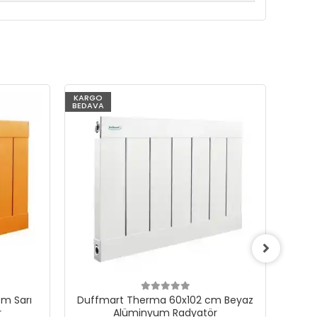
KARGO
KARG
BEDAVA
BEDAV
m Sarı
Duffmart Therma 60x102 cm Beyaz
Du
r
Alüminyum Radyatör