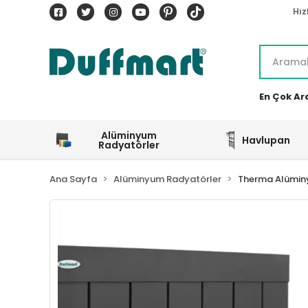
Hız
En Çok Ar
Alüminyum
Havlupan
Radyatörler
Ana Sayfa
Alüminyum Radyatörler
Therma Alümin