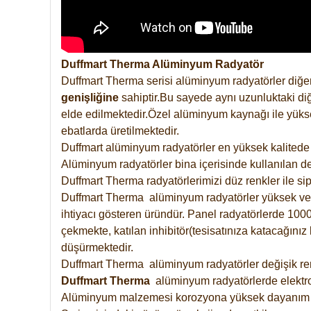
Duffmart Therma Alüminyum Radyatör
Duffmart Therma serisi alüminyum radyatörler diğer
genişliğine
sahiptir.Bu sayede aynı uzunluktaki diğ
elde edilmektedir.Özel alüminyum kaynağı ile yüksek
ebatlarda üretilmektedir.
Duffmart alüminyum radyatörler en yüksek kalitede 
Alüminyum radyatörler bina içerisinde kullanılan de
Duffmart Therma radyatörlerimizi düz renkler ile sipa
Duffmart Therma alüminyum radyatörler yüksek verimd
ihtiyacı gösteren üründür. Panel radyatörlerde 1000 
çekmekte, katılan inhibitör(tesisatınıza katacağını
düşürmektedir.
Duffmart Therma alüminyum radyatörler değişik renk
Duffmart
Therma
alüminyum radyatörlerde elektro
Alüminyum malzemesi korozyona yüksek dayanım 