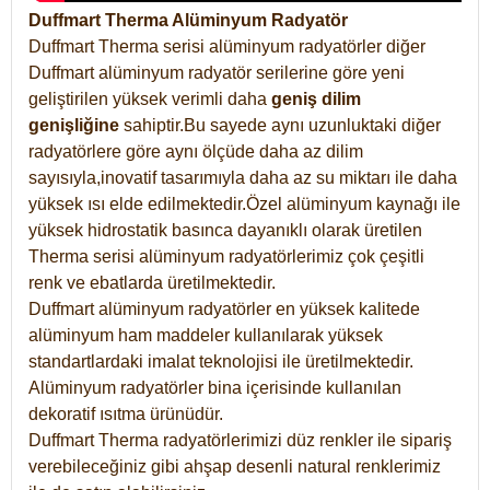
Duffmart Therma Alüminyum Radyatör
Duffmart Therma serisi alüminyum radyatörler diğer
Duffmart alüminyum radyatör serilerine göre yeni
geliştirilen yüksek verimli daha
geniş dilim
genişliğine
sahiptir.Bu sayede aynı uzunluktaki diğer
radyatörlere göre aynı ölçüde daha az dilim
sayısıyla,inovatif tasarımıyla daha az su miktarı ile daha
yüksek ısı elde edilmektedir.Özel alüminyum kaynağı ile
yüksek hidrostatik basınca dayanıklı olarak üretilen
Therma serisi alüminyum radyatörlerimiz çok çeşitli
renk ve ebatlarda üretilmektedir.
Duffmart alüminyum radyatörler en yüksek kalitede
alüminyum ham maddeler kullanılarak yüksek
standartlardaki imalat teknolojisi ile üretilmektedir.
Alüminyum radyatörler bina içerisinde kullanılan
dekoratif ısıtma ürünüdür.
Duffmart Therma radyatörlerimizi düz renkler ile sipariş
verebileceğiniz gibi ahşap desenli natural renklerimiz