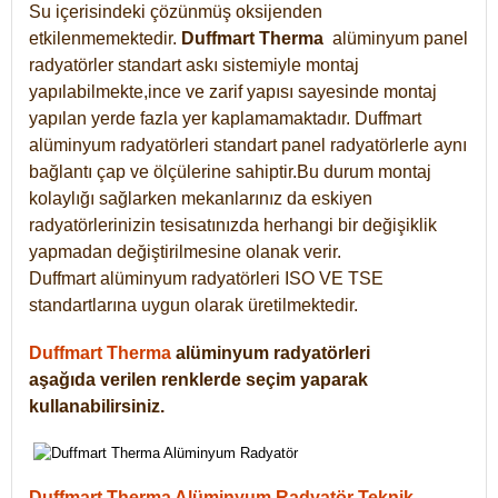
Su içerisindeki çözünmüş oksijenden
etkilenmemektedir.
Duffmart
Therma
alüminyum panel
radyatörler standart askı sistemiyle montaj
yapılabilmekte,ince ve zarif yapısı sayesinde montaj
yapılan yerde fazla yer kaplamamaktadır. Duffmart
alüminyum radyatörleri standart panel radyatörlerle aynı
bağlantı çap ve ölçülerine sahiptir.Bu durum montaj
kolaylığı sağlarken mekanlarınız da eskiyen
radyatörlerinizin tesisatınızda herhangi bir değişiklik
yapmadan değiştirilmesine olanak verir.
Duffmart alüminyum radyatörleri ISO VE TSE
standartlarına uygun olarak üretilmektedir.
Duffmart Therma
alüminyum radyatörleri
aşağıda verilen renklerde seçim yaparak
kullanabilirsiniz.
Duffmart Therma Alüminyum Radyatör Teknik