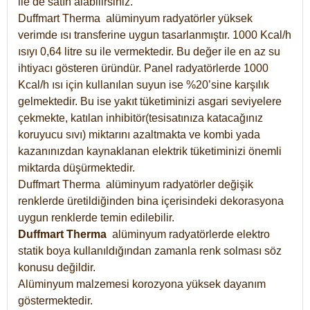
ile de satın alabilirsiniz.
Duffmart Therma alüminyum radyatörler yüksek
verimde ısı transferine uygun tasarlanmıştır. 1000 Kcal/h
ısıyı 0,64 litre su ile vermektedir. Bu değer ile en az su
ihtiyacı gösteren üründür. Panel radyatörlerde 1000
Kcal/h ısı için kullanılan suyun ise %20’sine karşılık
gelmektedir. Bu ise yakıt tüketiminizi asgari seviyelere
çekmekte, katılan inhibitör(tesisatınıza katacağınız
koruyucu sıvı) miktarını azaltmakta ve kombi yada
kazanınızdan kaynaklanan elektrik tüketiminizi önemli
miktarda düşürmektedir.
Duffmart Therma alüminyum radyatörler değişik
renklerde üretildiğinden bina içerisindeki dekorasyona
uygun renklerde temin edilebilir.
Duffmart
Therma
alüminyum radyatörlerde elektro
statik boya kullanıldığından zamanla renk solması söz
konusu değildir.
Alüminyum malzemesi korozyona yüksek dayanım
göstermektedir.