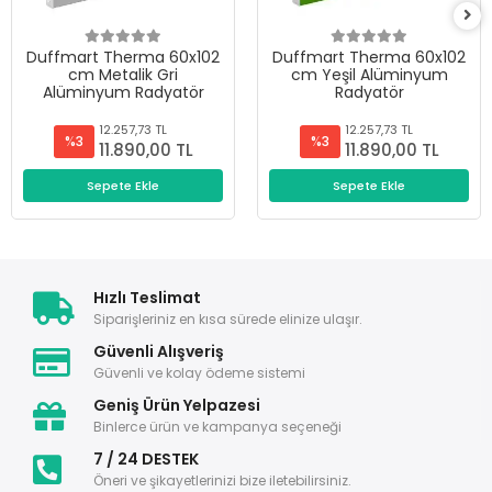
Duffmart Therma 60x102
Duffmart Therma 60x102
cm Metalik Gri
cm Yeşil Alüminyum
Alüminyum Radyatör
Radyatör
12.257,73 TL
12.257,73 TL
%3
%3
11.890,00 TL
11.890,00 TL
Sepete Ekle
Sepete Ekle
Hızlı Teslimat
Siparişleriniz en kısa sürede elinize ulaşır.
Güvenli Alışveriş
Güvenli ve kolay ödeme sistemi
Geniş Ürün Yelpazesi
Binlerce ürün ve kampanya seçeneği
7 / 24 DESTEK
Öneri ve şikayetlerinizi bize iletebilirsiniz.