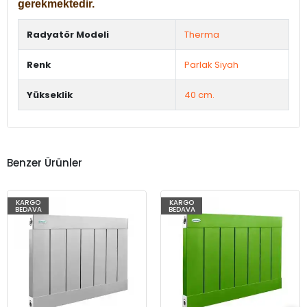
gerekmektedir.
Radyatör Modeli
Therma
Renk
Parlak Siyah
Yükseklik
40 cm.
Benzer Ürünler
KARGO
KARGO
BEDAVA
BEDAVA