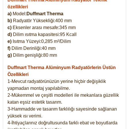
özellikleri
a)
Model:
Duffmart Therma
b)
Radyatör Yüksekliği:400 mm
c)
Eksenler arası mesafe:345 mm
d)
Dilim ısıtma kapasitesi:95 Kcall
e)
Isıtma Yüzeyi:0,285 m²/Dilim
f)
Dilim Derinliği:40 mm
g)
Dilim genişliği:80 mm
Duffmart Therma
Alüminyum Radyatörlerin Üstün
Özellikleri
1-Mevcut radyatörünüzün yerine hiçbir değişiklik
yapmadan montaj yapılabilme.
2-Mükemmel ve çeşitli modelleri ile mekanlara güzellik
katan eşsiz estetik tasarım.
3-Hammadde ve tasarım farklılığı sayesinde sağlanan
yüksek ısı verimi.
4-İhtiyaçlarınız doğrultusunda farklı ebat ve boyutlarda