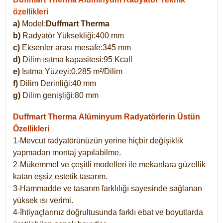
özellikleri
a)
Model:
Duffmart Therma
b)
Radyatör Yüksekliği:400 mm
c)
Eksenler arası mesafe:345 mm
d)
Dilim ısıtma kapasitesi:95 Kcall
e)
Isıtma Yüzeyi:0,285 m²/Dilim
f)
Dilim Derinliği:40 mm
g)
Dilim genişliği:80 mm
Duffmart Therma
Alüminyum Radyatörlerin Üstün
Özellikleri
1-Mevcut radyatörünüzün yerine hiçbir değişiklik
yapmadan montaj yapılabilme.
2-Mükemmel ve çeşitli modelleri ile mekanlara güzellik
katan eşsiz estetik tasarım.
3-Hammadde ve tasarım farklılığı sayesinde sağlanan
yüksek ısı verimi.
4-İhtiyaçlarınız doğrultusunda farklı ebat ve boyutlarda