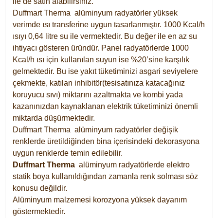
ile de satın alabilirsiniz.
Duffmart Therma alüminyum radyatörler yüksek
verimde ısı transferine uygun tasarlanmıştır. 1000 Kcal/h
ısıyı 0,64 litre su ile vermektedir. Bu değer ile en az su
ihtiyacı gösteren üründür. Panel radyatörlerde 1000
Kcal/h ısı için kullanılan suyun ise %20’sine karşılık
gelmektedir. Bu ise yakıt tüketiminizi asgari seviyelere
çekmekte, katılan inhibitör(tesisatınıza katacağınız
koruyucu sıvı) miktarını azaltmakta ve kombi yada
kazanınızdan kaynaklanan elektrik tüketiminizi önemli
miktarda düşürmektedir.
Duffmart Therma alüminyum radyatörler değişik
renklerde üretildiğinden bina içerisindeki dekorasyona
uygun renklerde temin edilebilir.
Duffmart
Therma
alüminyum radyatörlerde elektro
statik boya kullanıldığından zamanla renk solması söz
konusu değildir.
Alüminyum malzemesi korozyona yüksek dayanım
göstermektedir.