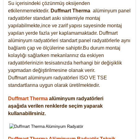
Su içerisindeki çözünmüş oksijenden
etkilenmemektedir.
Duffmart
Therma
alüminyum panel
radyatörler standart askı sistemiyle montaj
yapılabilmekte,ince ve zarif yapısı sayesinde montaj
yapılan yerde fazla yer kaplamamaktadır. Duffmart
alüminyum radyatörleri standart panel radyatörlerle aynı
bağlantı çap ve ölçülerine sahiptir.Bu durum montaj
kolaylığı sağlarken mekanlarınız da eskiyen
radyatörlerinizin tesisatınızda herhangi bir değişiklik
yapmadan değiştirilmesine olanak verir.
Duffmart alüminyum radyatörleri ISO VE TSE
standartlarına uygun olarak üretilmektedir.
Duffmart Therma
alüminyum radyatörleri
aşağıda verilen renklerde seçim yaparak
kullanabilirsiniz.
Duffmart Therma Alüminyum Radyatör Teknik