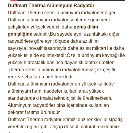
Duffmart Therma Alüminyum Radyatör
Duffmart Therma serisi alüminyum radyatörler diğer
Duffmart alüminyum radyatör serilerine göre yeni
geliştirilen yüksek verimli daha
geniş dilim
genişliğine
sahiptir.Bu sayede aynı uzunluktaki diğer
radyatörlere göre aynı ölçüde daha az dilim
sayısıyla,inovatif tasarımıyla daha az su miktarı ile daha
yüksek ısı elde edilmektedir.Özel alüminyum kaynağı ile
yüksek hidrostatik basınca dayanıklı olarak üretilen
Therma serisi alüminyum radyatörlerimiz çok çeşitli
renk ve ebatlarda üretilmektedir.
Duffmart alüminyum radyatörler en yüksek kalitede
alüminyum ham maddeler kullanılarak yüksek
standartlardaki imalat teknolojisi ile üretilmektedir.
Alüminyum radyatörler bina içerisinde kullanılan
dekoratif ısıtma ürünüdür.
Duffmart Therma radyatörlerimizi düz renkler ile sipariş
verebileceğiniz gibi ahşap desenli natural renklerimiz