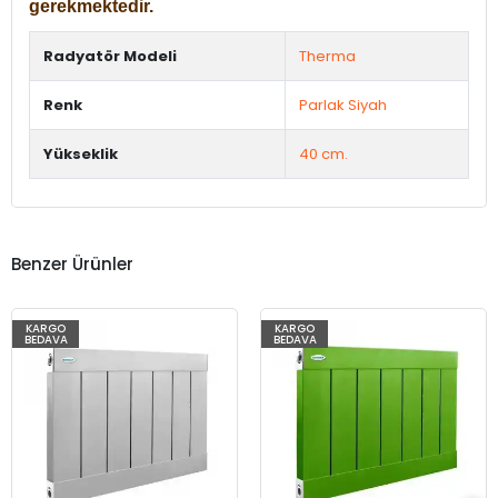
gerekmektedir.
Radyatör Modeli
Therma
Renk
Parlak Siyah
Yükseklik
40 cm.
Benzer Ürünler
KARGO
KARGO
BEDAVA
BEDAVA