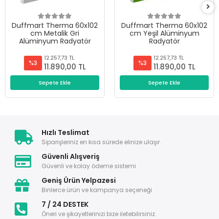
Duffmart Therma 60x102
Duffmart Therma 60x102
cm Metalik Gri
cm Yeşil Alüminyum
Alüminyum Radyatör
Radyatör
12.257,73 TL
12.257,73 TL
%3
%3
11.890,00 TL
11.890,00 TL
Sepete Ekle
Sepete Ekle
Hızlı Teslimat
Siparişleriniz en kısa sürede elinize ulaşır.
Güvenli Alışveriş
Güvenli ve kolay ödeme sistemi
Geniş Ürün Yelpazesi
Binlerce ürün ve kampanya seçeneği
7 / 24 DESTEK
Öneri ve şikayetlerinizi bize iletebilirsiniz.