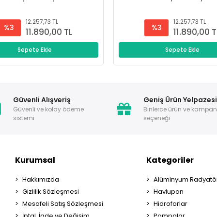
12.257,73 TL
12.257,73 TL
%3
%3
11.890,00 TL
11.890,00 T
Sepete Ekle
Sepete Ekle
Güvenli Alışveriş
Geniş Ürün Yelpazes
Güvenli ve kolay ödeme
Binlerce ürün ve kampa
sistemi
seçeneği
Kurumsal
Kategoriler
Hakkımızda
Alüminyum Radyatör
Gizlilik Sözleşmesi
Havlupan
Mesafeli Satış Sözleşmesi
Hidroforlar
İptal, İade ve Değişim
Pompalar