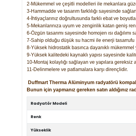
2-Mükemmel ve çeşitli modelleri ile mekanlara güzel
3-Hammadde ve tasarım farklılığı sayesinde sağlan
4-İhtiyaçlarınız doğrultusunda farklı ebat ve boyutla
5-Mekanlarınıza uyum ve zenginlik katan geniş renk 
6-Özgün tasarımı sayesinde homojen ısı dağılımı s
7-Sahip olduğu düşük su hacmi ile enerji tasarrufu 
8-Yüksek hidrostatik basınca dayanıklı mükemmel 
9-Yüksek kalitedeki kaynaklı yapısı sayesinde kalit
10-Montaj kolaylığı sağlayan ve yapılara gereksiz a
11-Delinmelere ve patlamalara karşı dirençlidir.
Duffmart
Therma
Alüminyum radyatörü kompakt gir
Bunun için yapmanız gereken satın aldığınız ra
Radyatör Modeli
Renk
Yükseklik