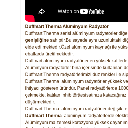
Duffmart Therma Alüminyum Radyatör
Duffmart Therma serisi alüminyum radyatörler diğer
genişliğine
sahiptir.Bu sayede aynı uzunluktaki diğ
elde edilmektedir.Özel alüminyum kaynağı ile yüksek
ebatlarda üretilmektedir.
Duffmart alüminyum radyatörler en yüksek kalitede 
Alüminyum radyatörler bina içerisinde kullanılan de
Duffmart Therma radyatörlerimizi düz renkler ile sipa
Duffmart Therma alüminyum radyatörler yüksek verimd
ihtiyacı gösteren üründür. Panel radyatörlerde 1000 
çekmekte, katılan inhibitör(tesisatınıza katacağını
düşürmektedir.
Duffmart Therma alüminyum radyatörler değişik renk
Duffmart
Therma
alüminyum radyatörlerde elektro
Alüminyum malzemesi korozyona yüksek dayanım 