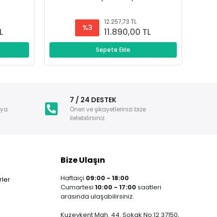
12.257,73 TL
%3
L
11.890,00 TL
Sepete Ekle
i
7 / 24 DESTEK
nya
Öneri ve şikayetlerinizi bize
iletebilirsiniz.
Bize Ulaşın
Haftaiçi
09:00 - 18:00
ler
Cumartesi
10:00 - 17:00
saatleri
arasında ulaşabilirsiniz.
Kuzeykent Mah. 44. Sokak No:12 37150,