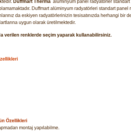
tedir.
Duffmart
Therma
alüminyum panel radyatörler standart a
plamamaktadır. Duffmart alüminyum radyatörleri standart panel ra
arınız da eskiyen radyatörlerinizin tesisatınızda herhangi bir d
tlarına uygun olarak üretilmektedir.
 verilen renklerde seçim yaparak kullanabilirsiniz.
llikleri
 Özellikleri
yapmadan montaj yapılabilme.