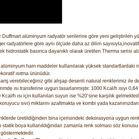
 Duffmart alüminyum radyatör serilerine göre yeni geliştirilen 
er radyatörlere göre aynı ölçüde daha az dilim sayısıyla,inovatif
 hidrostatik basınca dayanıklı olarak üretilen Therma serisi al
alüminyum ham maddeler kullanılarak yüksek standartlardaki imal
koratif ısıtma ürünüdür.
riş verebileceğiniz gibi ahşap desenli natural renklerimiz ile de 
e ısı transferine uygun tasarlanmıştır. 1000 Kcal/h ısıyı 0,64 li
Kcal/h ısı için kullanılan suyun ise %20’sine karşılık gelmektedir
z koruyucu sıvı) miktarını azaltmakta ve kombi yada kazanınızdan
lerde üretildiğinden bina içerisindeki dekorasyona uygun renkle
 statik boya kullanıldığından zamanla renk solması söz konusu d
göstermektedir.