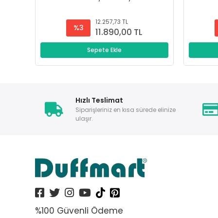
12.257,73 TL
%3
11.890,00 TL
Sepete Ekle
Hızlı Teslimat
Siparişleriniz en kısa sürede elinize
ulaşır.
%100 Güvenli Ödeme