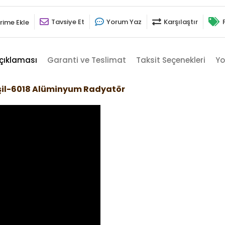
Tavsiye Et
Yorum Yaz
Karşılaştır
rime Ekle
çıklaması
Garanti ve Teslimat
Taksit Seçenekleri
Yo
şil-6018 Alüminyum Radyatör