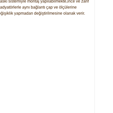
skı sistemiyle montaj yapılabilmekte,ince ve zarif
dyatörlerle aynı bağlantı çap ve ölçülerine
eğişiklik yapmadan değiştirilmesine olanak verir.