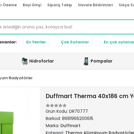
lı Ödeme
Bayi Girişi
Sipariş Takip
Havale Bildirimleri
Sıkça S
ananlar:
En Yeniler
Çok Satanlar
En çok oylana
Hidroforlar
Pompalar
yum Radyatörler
Duffmart Therma 40x186 cm Y
Ürün Kodu:
DR70777
Barkod:
8681966200615
Marka:
Duffmart
Kategori:
Therma Alüminyum Radyatörle