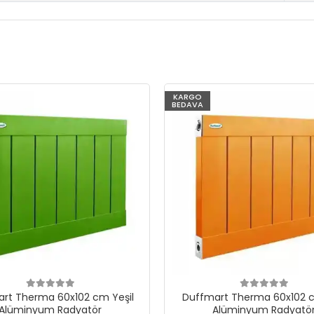
KARGO
BEDAVA
rt Therma 60x102 cm Yeşil
Duffmart Therma 60x102 c
Alüminyum Radyatör
Alüminyum Radyatö