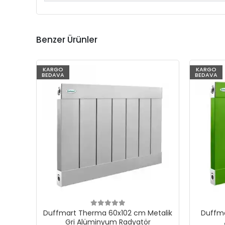
Benzer Ürünler
KARGO
KARGO
BEDAVA
BEDAVA
Duffmart Therma 60x102 cm Metalik
Duffma
Gri Alüminyum Radyatör