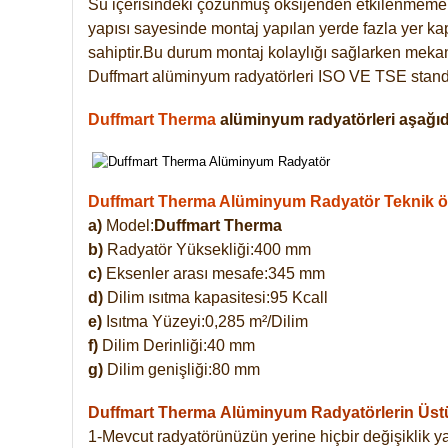
Su içerisindeki çözünmüş oksijenden etkilenmemek
yapısı sayesinde montaj yapılan yerde fazla yer ka
sahiptir.Bu durum montaj kolaylığı sağlarken mekanl
Duffmart alüminyum radyatörleri ISO VE TSE standar
Duffmart Therma
alüminyum radyatörleri aşağıda
Duffmart Therma Alüminyum Radyatör Teknik öze
a)
Model:
Duffmart Therma
b)
Radyatör Yüksekliği:400 mm
c)
Eksenler arası mesafe:345 mm
d)
Dilim ısıtma kapasitesi:95 Kcall
e)
Isıtma Yüzeyi:0,285 m²/Dilim
f)
Dilim Derinliği:40 mm
g)
Dilim genişliği:80 mm
Duffmart Therma
Alüminyum Radyatörlerin Üstün
1-Mevcut radyatörünüzün yerine hiçbir değişiklik 