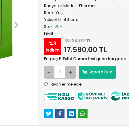
Radyatör Modeli:
Therma
Renk:
Yeşil
Yükseklik:
40 cm.
Stok:
20+
Fiyat
18.134,02 TL
%3
17.590,00 TL
indirim
En geç 5 Eylül Cumartesi günü kargoda!
Sepete Ekle
Favorilerime ekle