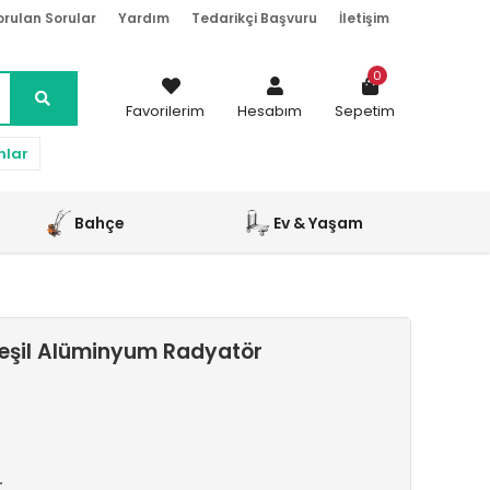
orulan Sorular
Yardım
Tedarikçi Başvuru
İletişim
0
Favorilerim
Hesabım
Sepetim
nlar
Bahçe
Ev & Yaşam
eşil Alüminyum Radyatör
r