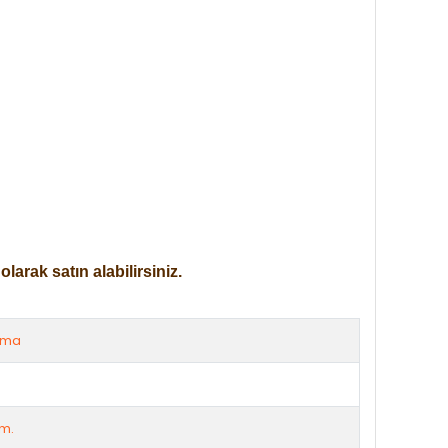
arak satın alabilirsiniz.
rma
m.