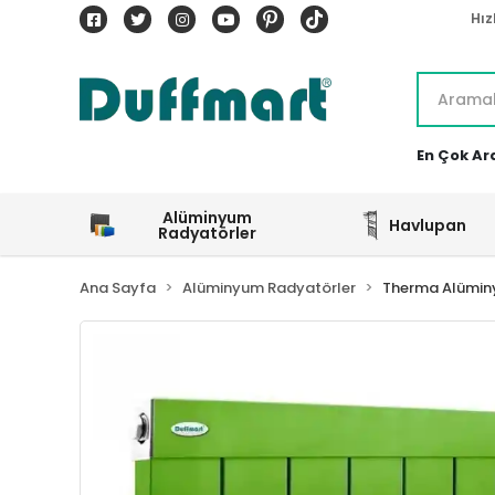
Hız
En Çok Ar
Alüminyum
Havlupan
Radyatörler
Ana Sayfa
Alüminyum Radyatörler
Therma Alümin