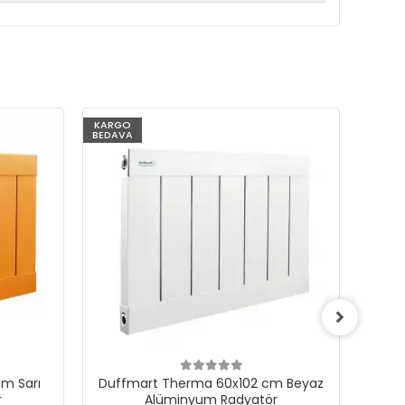
KARGO
KARG
BEDAVA
BEDAV
m Sarı
Duffmart Therma 60x102 cm Beyaz
Du
r
Alüminyum Radyatör