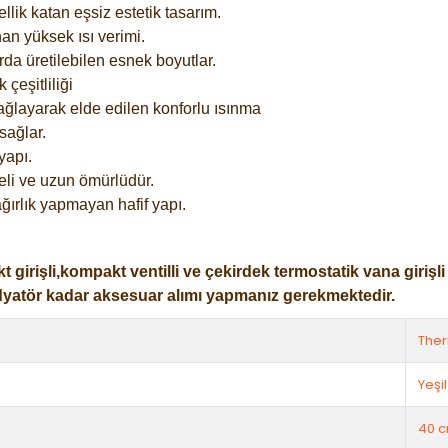
lik katan eşsiz estetik tasarım.
an yüksek ısı verimi.
rda üretilebilen esnek boyutlar.
çeşitliliği
ağlayarak elde edilen konforlu ısınma
sağlar.
yapı.
eli ve uzun ömürlüdür.
ğırlık yapmayan hafif yapı.
işli,kompakt ventilli ve çekirdek termostatik vana girişli ol
dyatör kadar aksesuar alımı yapmanız gerekmektedir.
The
Yeşil
40 c