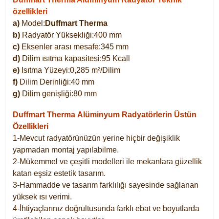
özellikleri
a)
Model:
Duffmart Therma
b)
Radyatör Yüksekliği:400 mm
c)
Eksenler arası mesafe:345 mm
d)
Dilim ısıtma kapasitesi:95 Kcall
e)
Isıtma Yüzeyi:0,285 m²/Dilim
f)
Dilim Derinliği:40 mm
g)
Dilim genişliği:80 mm
Duffmart Therma
Alüminyum Radyatörlerin Üstün
Özellikleri
1-Mevcut radyatörünüzün yerine hiçbir değişiklik
yapmadan montaj yapılabilme.
2-Mükemmel ve çeşitli modelleri ile mekanlara güzellik
katan eşsiz estetik tasarım.
3-Hammadde ve tasarım farklılığı sayesinde sağlanan
yüksek ısı verimi.
4-İhtiyaçlarınız doğrultusunda farklı ebat ve boyutlarda