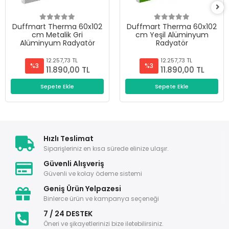
Duffmart Therma 60x102
Duffmart Therma 60x102
cm Metalik Gri
cm Yeşil Alüminyum
Alüminyum Radyatör
Radyatör
12.257,73 TL
12.257,73 TL
%3
%3
11.890,00 TL
11.890,00 TL
Sepete Ekle
Sepete Ekle
Hızlı Teslimat
Siparişleriniz en kısa sürede elinize ulaşır.
Güvenli Alışveriş
Güvenli ve kolay ödeme sistemi
Geniş Ürün Yelpazesi
Binlerce ürün ve kampanya seçeneği
7 / 24 DESTEK
Öneri ve şikayetlerinizi bize iletebilirsiniz.