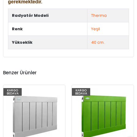
gerekmektedir.
Radyatör Modeli
Therma
Renk
Yeşil
Yükseklik
40 cm.
Benzer Ürünler
KARGO
KARGO
BEDAVA
BEDAVA