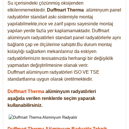
Su içerisindeki çözünmüş oksijenden
etkilenmemektedir.
Duffmart
Therma
alüminyum panel
radyatörler standart askı sistemiyle montaj
yapılabilmekte,ince ve zarif yapısı sayesinde montaj
yapılan yerde fazla yer kaplamamaktadır. Duffmart
alüminyum radyatörleri standart panel radyatörlerle aynı
bağlantı çap ve ölçülerine sahiptir.Bu durum montaj
kolaylığı sağlarken mekanlarınız da eskiyen
radyatörlerinizin tesisatınızda herhangi bir değişiklik
yapmadan değiştirilmesine olanak verir.
Duffmart alüminyum radyatörleri ISO VE TSE
standartlarına uygun olarak üretilmektedir.
Duffmart Therma
alüminyum radyatörleri
aşağıda verilen renklerde seçim yaparak
kullanabilirsiniz.
Duffmart Therma Alüminyum Radyatör Teknik