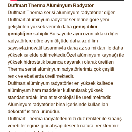
Duffmart Therma Alüminyum Radyatör
Duffmart Therma serisi alüminyum radyatörler diğer
Duffmart alüminyum radyatör serilerine göre yeni
geliştirilen yüksek verimli daha
geniş dilim
genişliğine
sahiptir.Bu sayede aynı uzunluktaki diğer
radyatörlere göre aynı ölçüde daha az dilim
sayısıyla,inovatif tasarımıyla daha az su miktarı ile daha
yüksek ısı elde edilmektedir.Özel alüminyum kaynağı ile
yüksek hidrostatik basınca dayanıklı olarak üretilen
Therma serisi alüminyum radyatörlerimiz çok çeşitli
renk ve ebatlarda üretilmektedir.
Duffmart alüminyum radyatörler en yüksek kalitede
alüminyum ham maddeler kullanılarak yüksek
standartlardaki imalat teknolojisi ile üretilmektedir.
Alüminyum radyatörler bina içerisinde kullanılan
dekoratif ısıtma ürünüdür.
Duffmart Therma radyatörlerimizi düz renkler ile sipariş
verebileceğiniz gibi ahşap desenli natural renklerimiz