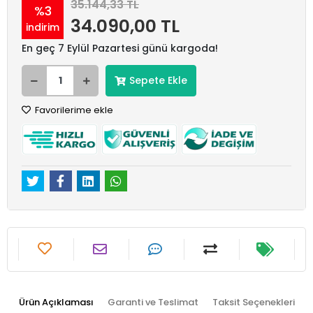
35.144,33 TL
%3
34.090,00 TL
indirim
En geç 7 Eylül Pazartesi günü kargoda!
Sepete Ekle
Favorilerime ekle
Ürün Açıklaması
Garanti ve Teslimat
Taksit Seçenekleri