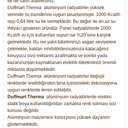
ile de satın alabilirsiniz.
Duffmart Therma alüminyum radyatörler yüksek
verimde ısı transferine uygun tasarlanmıştır. 1000 Kcal/h
ısıyı 0,64 litre su ile vermektedir. Bu değer ile en az su
ihtiyacı gösteren üründür. Panel radyatörlerde 1000
Kcal/h ısı için kullanılan suyun ise %20’sine karşılık
gelmektedir. Bu ise yakıt tüketiminizi asgari seviyelere
çekmekte, katılan inhibitör(tesisatınıza katacağınız
koruyucu sıvı) miktarını azaltmakta ve kombi yada
kazanınızdan kaynaklanan elektrik tüketiminizi önemli
miktarda düşürmektedir.
Duffmart Therma alüminyum radyatörler değişik
renklerde üretildiğinden bina içerisindeki dekorasyona
uygun renklerde temin edilebilir.
Duffmart
Therma
alüminyum radyatörlerde elektro
statik boya kullanıldığından zamanla renk solması söz
konusu değildir.
Alüminyum malzemesi korozyona yüksek dayanım
göstermektedir.