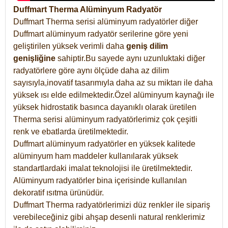
Duffmart Therma Alüminyum Radyatör
Duffmart Therma serisi alüminyum radyatörler diğer
Duffmart alüminyum radyatör serilerine göre yeni
geliştirilen yüksek verimli daha
geniş dilim
genişliğine
sahiptir.Bu sayede aynı uzunluktaki diğer
radyatörlere göre aynı ölçüde daha az dilim
sayısıyla,inovatif tasarımıyla daha az su miktarı ile daha
yüksek ısı elde edilmektedir.Özel alüminyum kaynağı ile
yüksek hidrostatik basınca dayanıklı olarak üretilen
Therma serisi alüminyum radyatörlerimiz çok çeşitli
renk ve ebatlarda üretilmektedir.
Duffmart alüminyum radyatörler en yüksek kalitede
alüminyum ham maddeler kullanılarak yüksek
standartlardaki imalat teknolojisi ile üretilmektedir.
Alüminyum radyatörler bina içerisinde kullanılan
dekoratif ısıtma ürünüdür.
Duffmart Therma radyatörlerimizi düz renkler ile sipariş
verebileceğiniz gibi ahşap desenli natural renklerimiz