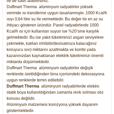
ile de satın alabilirsiniz.
Duffmart Therma alüminyum radyatörler yüksek
verimde ısı transferine uygun tasarlanmıştır. 1000 Kcal/h
ısıyı 0,64 litre su ile vermektedir. Bu değer ile en az su
ihtiyacı gösteren üründür. Panel radyatörlerde 1000
Kcal/h ısı için kullanılan suyun ise %20’sine karşılık
gelmektedir. Bu ise yakıt tüketiminizi asgari seviyelere
çekmekte, katılan inhibitör(tesisatınıza katacağınız
koruyucu sıvı) miktarını azaltmakta ve kombi yada
kazanınızdan kaynaklanan elektrik tüketiminizi önemli
miktarda düşürmektedir.
Duffmart Therma alüminyum radyatörler değişik
renklerde üretildiğinden bina içerisindeki dekorasyona
uygun renklerde temin edilebilir.
Duffmart
Therma
alüminyum radyatörlerde elektro
statik boya kullanıldığından zamanla renk solması söz
konusu değildir.
Alüminyum malzemesi korozyona yüksek dayanım
göstermektedir.