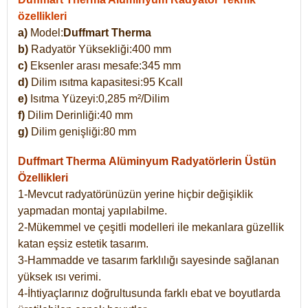
özellikleri
a)
Model:
Duffmart Therma
b)
Radyatör Yüksekliği:400 mm
c)
Eksenler arası mesafe:345 mm
d)
Dilim ısıtma kapasitesi:95 Kcall
e)
Isıtma Yüzeyi:0,285 m²/Dilim
f)
Dilim Derinliği:40 mm
g)
Dilim genişliği:80 mm
Duffmart Therma
Alüminyum Radyatörlerin Üstün
Özellikleri
1-Mevcut radyatörünüzün yerine hiçbir değişiklik
yapmadan montaj yapılabilme.
2-Mükemmel ve çeşitli modelleri ile mekanlara güzellik
katan eşsiz estetik tasarım.
3-Hammadde ve tasarım farklılığı sayesinde sağlanan
yüksek ısı verimi.
4-İhtiyaçlarınız doğrultusunda farklı ebat ve boyutlarda