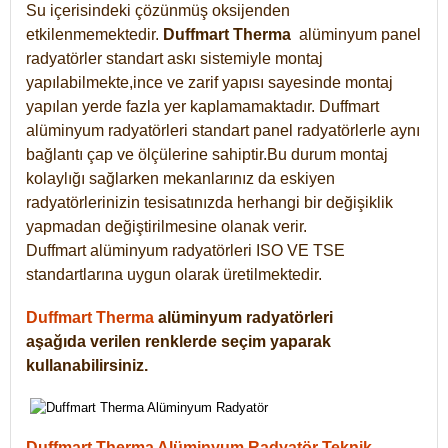
Su içerisindeki çözünmüş oksijenden
etkilenmemektedir.
Duffmart
Therma
alüminyum panel
radyatörler standart askı sistemiyle montaj
yapılabilmekte,ince ve zarif yapısı sayesinde montaj
yapılan yerde fazla yer kaplamamaktadır. Duffmart
alüminyum radyatörleri standart panel radyatörlerle aynı
bağlantı çap ve ölçülerine sahiptir.Bu durum montaj
kolaylığı sağlarken mekanlarınız da eskiyen
radyatörlerinizin tesisatınızda herhangi bir değişiklik
yapmadan değiştirilmesine olanak verir.
Duffmart alüminyum radyatörleri ISO VE TSE
standartlarına uygun olarak üretilmektedir.
Duffmart Therma
alüminyum radyatörleri
aşağıda verilen renklerde seçim yaparak
kullanabilirsiniz.
Duffmart Therma Alüminyum Radyatör Teknik