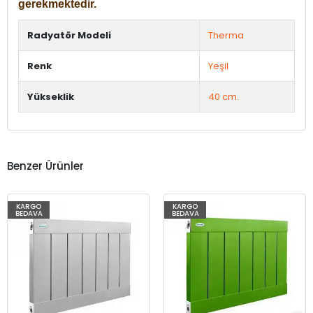
gerekmektedir.
Radyatör Modeli
Therma
Renk
Yeşil
Yükseklik
40 cm.
Benzer Ürünler
KARGO
KARGO
BEDAVA
BEDAVA