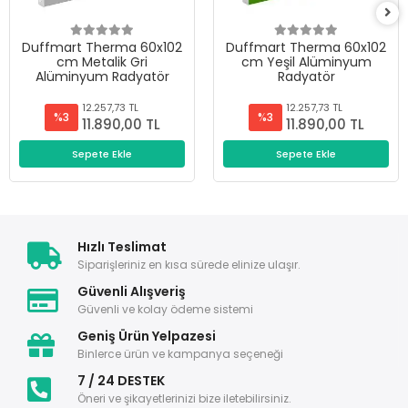
Duffmart Therma 60x102
Duffmart Therma 60x102
cm Metalik Gri
cm Yeşil Alüminyum
Alüminyum Radyatör
Radyatör
12.257,73 TL
12.257,73 TL
%3
%3
11.890,00 TL
11.890,00 TL
Sepete Ekle
Sepete Ekle
Hızlı Teslimat
Siparişleriniz en kısa sürede elinize ulaşır.
Güvenli Alışveriş
Güvenli ve kolay ödeme sistemi
Geniş Ürün Yelpazesi
Binlerce ürün ve kampanya seçeneği
7 / 24 DESTEK
Öneri ve şikayetlerinizi bize iletebilirsiniz.