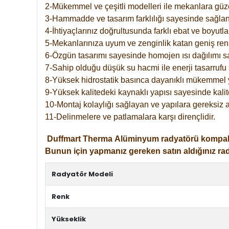
2-Mükemmel ve çeşitli modelleri ile mekanlara güzel
3-Hammadde ve tasarım farklılığı sayesinde sağlan
4-İhtiyaçlarınız doğrultusunda farklı ebat ve boyutla
5-Mekanlarınıza uyum ve zenginlik katan geniş renk 
6-Özgün tasarımı sayesinde homojen ısı dağılımı s
7-Sahip olduğu düşük su hacmi ile enerji tasarrufu 
8-Yüksek hidrostatik basınca dayanıklı mükemmel 
9-Yüksek kalitedeki kaynaklı yapısı sayesinde kalit
10-Montaj kolaylığı sağlayan ve yapılara gereksiz a
11-Delinmelere ve patlamalara karşı dirençlidir.
Duffmart
Therma
Alüminyum radyatörü kompakt gir
Bunun için yapmanız gereken satın aldığınız ra
Radyatör Modeli
Renk
Yükseklik