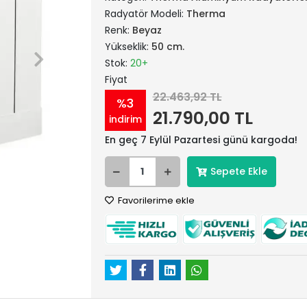
Radyatör Modeli:
Therma
Renk:
Beyaz
Yükseklik:
50 cm.
Stok:
20+
Fiyat
22.463,92 TL
%3
21.790,00 TL
indirim
En geç 7 Eylül Pazartesi günü kargoda!
Sepete Ekle
Favorilerime ekle