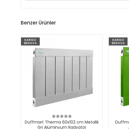
Benzer Ürünler
KARGO
KARGO
BEDAVA
BEDAVA
Duffmart Therma 60x102 cm Metalik
Duffma
Gri Alüminyum Radyatör