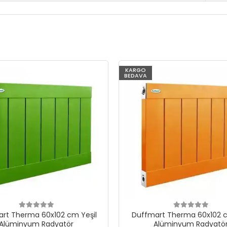
KARGO
BEDAVA
rt Therma 60x102 cm Yeşil
Duffmart Therma 60x102 c
Alüminyum Radyatör
Alüminyum Radyatö