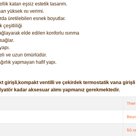
lik katan eşsiz estetik tasarım.
an yüksek ısı verimi.
rda üretilebilen esnek boyutlar.
çeşitliliği
ağlayarak elde edilen konforlu ısınma
sağlar.
yapı.
eli ve uzun ömürlüdür.
ğırlık yapmayan hafif yapı.
işli,kompakt ventilli ve çekirdek termostatik vana girişli ol
dyatör kadar aksesuar alımı yapmanız gerekmektedir.
The
Bey
50 c