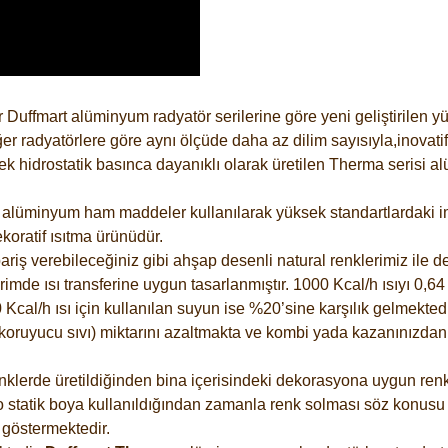
 Duffmart alüminyum radyatör serilerine göre yeni geliştirilen 
er radyatörlere göre aynı ölçüde daha az dilim sayısıyla,inovatif
 hidrostatik basınca dayanıklı olarak üretilen Therma serisi al
alüminyum ham maddeler kullanılarak yüksek standartlardaki imal
koratif ısıtma ürünüdür.
riş verebileceğiniz gibi ahşap desenli natural renklerimiz ile de 
e ısı transferine uygun tasarlanmıştır. 1000 Kcal/h ısıyı 0,64 li
Kcal/h ısı için kullanılan suyun ise %20’sine karşılık gelmektedir
z koruyucu sıvı) miktarını azaltmakta ve kombi yada kazanınızdan
lerde üretildiğinden bina içerisindeki dekorasyona uygun renkle
 statik boya kullanıldığından zamanla renk solması söz konusu d
göstermektedir.