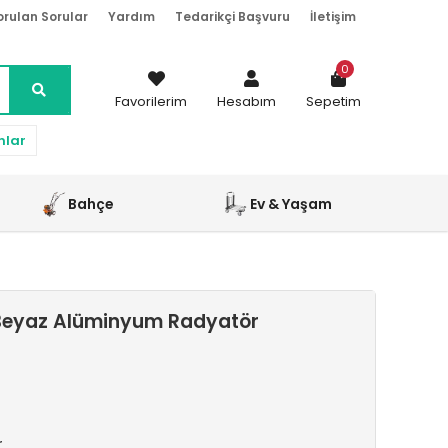
orulan Sorular
Yardım
Tedarikçi Başvuru
İletişim
0
Favorilerim
Hesabım
Sepetim
nlar
Bahçe
Ev & Yaşam
Beyaz Alüminyum Radyatör
r