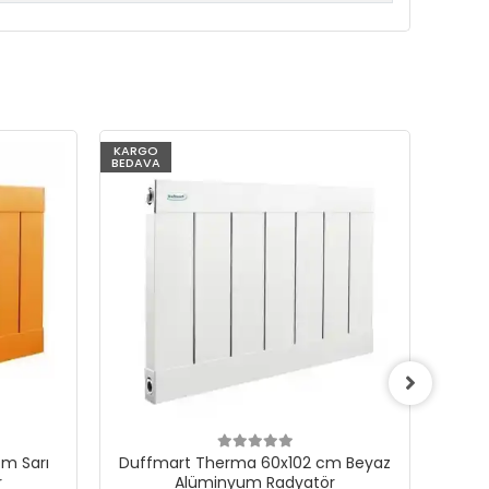
KARGO
KARG
BEDAVA
BEDAV
m Sarı
Duffmart Therma 60x102 cm Beyaz
Du
r
Alüminyum Radyatör