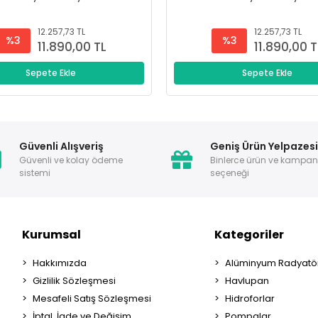
12.257,73 TL
12.257,73 TL
%3
%3
11.890,00 TL
11.890,00 T
Sepete Ekle
Sepete Ekle
Güvenli Alışveriş
Geniş Ürün Yelpazes
Güvenli ve kolay ödeme
Binlerce ürün ve kampa
sistemi
seçeneği
Kurumsal
Kategoriler
Hakkımızda
Alüminyum Radyatör
Gizlilik Sözleşmesi
Havlupan
Mesafeli Satış Sözleşmesi
Hidroforlar
İptal, İade ve Değişim
Pompalar