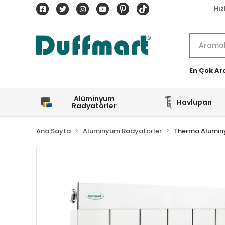
Hız
En Çok Ar
Alüminyum
Havlupan
Radyatörler
Ana Sayfa
Alüminyum Radyatörler
Therma Alümin