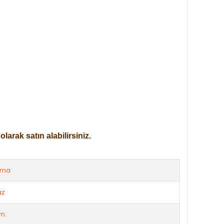
arak satın alabilirsiniz.
rma
az
m.