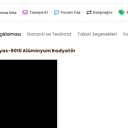
Tavsiye Et
Yorum Yaz
Karşılaştır
rime Ekle
çıklaması
Garanti ve Teslimat
Taksit Seçenekleri
Yo
eyaz-9010 Alüminyum Radyatör