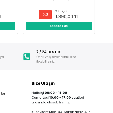
12.257,73 TL
%3
L
11.890,00 TL
Sepete Ekle
i
7 / 24 DESTEK
nya
Öneri ve şikayetlerinizi bize
iletebilirsiniz.
Bize Ulaşın
Haftaiçi
09:00 - 18:00
ler
Cumartesi
10:00 - 17:00
saatleri
arasında ulaşabilirsiniz.
Kuzeykent Mah. 44. Sokak No:12 37150,