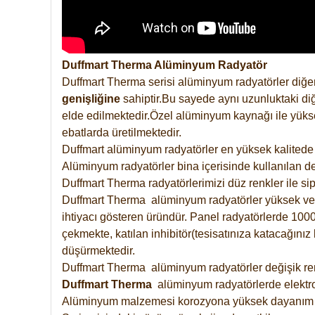
Duffmart Therma Alüminyum Radyatör
Duffmart Therma serisi alüminyum radyatörler diğer
genişliğine
sahiptir.Bu sayede aynı uzunluktaki diğ
elde edilmektedir.Özel alüminyum kaynağı ile yüksek
ebatlarda üretilmektedir.
Duffmart alüminyum radyatörler en yüksek kalitede 
Alüminyum radyatörler bina içerisinde kullanılan de
Duffmart Therma radyatörlerimizi düz renkler ile sipa
Duffmart Therma alüminyum radyatörler yüksek verimd
ihtiyacı gösteren üründür. Panel radyatörlerde 1000 
çekmekte, katılan inhibitör(tesisatınıza katacağını
düşürmektedir.
Duffmart Therma alüminyum radyatörler değişik renk
Duffmart
Therma
alüminyum radyatörlerde elektro
Alüminyum malzemesi korozyona yüksek dayanım 