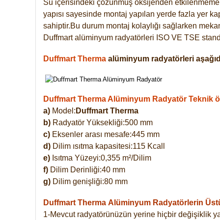
Su içerisindeki çözünmüş oksijenden etkilenmemek
yapısı sayesinde montaj yapılan yerde fazla yer ka
sahiptir.Bu durum montaj kolaylığı sağlarken mekanl
Duffmart alüminyum radyatörleri ISO VE TSE standar
Duffmart Therma
alüminyum radyatörleri aşağıda
Duffmart Therma Alüminyum Radyatör Teknik öze
a)
Model:
Duffmart Therma
b)
Radyatör Yüksekliği:500 mm
c)
Eksenler arası mesafe:445 mm
d)
Dilim ısıtma kapasitesi:115 Kcall
e)
Isıtma Yüzeyi:0,355 m²/Dilim
f)
Dilim Derinliği:40 mm
g)
Dilim genişliği:80 mm
Duffmart Therma
Alüminyum Radyatörlerin Üstün
1-Mevcut radyatörünüzün yerine hiçbir değişiklik 