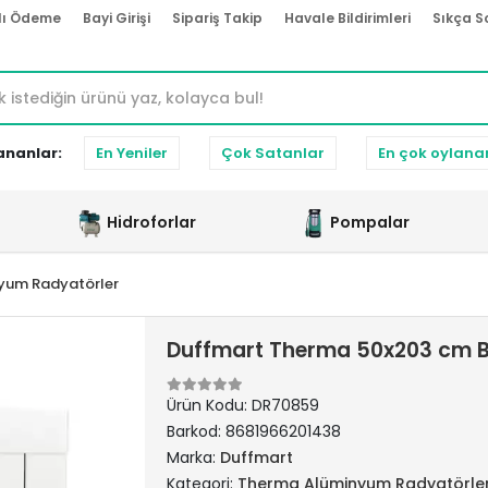
lı Ödeme
Bayi Girişi
Sipariş Takip
Havale Bildirimleri
Sıkça S
ananlar:
En Yeniler
Çok Satanlar
En çok oylana
Hidroforlar
Pompalar
yum Radyatörler
Duffmart Therma 50x203 cm 
Ürün Kodu:
DR70859
Barkod:
8681966201438
Marka:
Duffmart
Kategori:
Therma Alüminyum Radyatörle