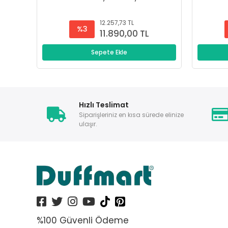
12.257,73 TL
%3
11.890,00 TL
Sepete Ekle
Hızlı Teslimat
Siparişleriniz en kısa sürede elinize
ulaşır.
%100 Güvenli Ödeme