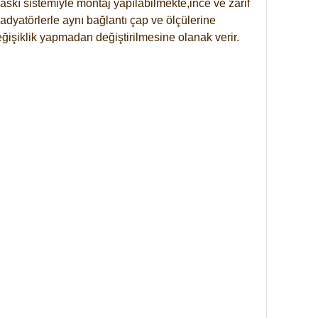
skı sistemiyle montaj yapılabilmekte,ince ve zarif
dyatörlerle aynı bağlantı çap ve ölçülerine
eğişiklik yapmadan değiştirilmesine olanak verir.