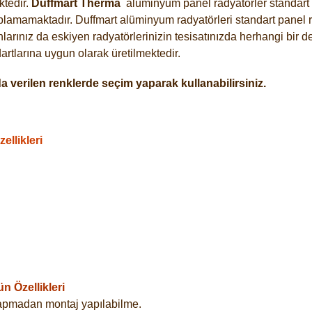
tedir.
Duffmart
Therma
alüminyum panel radyatörler standart a
plamamaktadır. Duffmart alüminyum radyatörleri standart panel ra
arınız da eskiyen radyatörlerinizin tesisatınızda herhangi bir d
tlarına uygun olarak üretilmektedir.
 verilen renklerde seçim yaparak kullanabilirsiniz.
llikleri
 Özellikleri
yapmadan montaj yapılabilme.