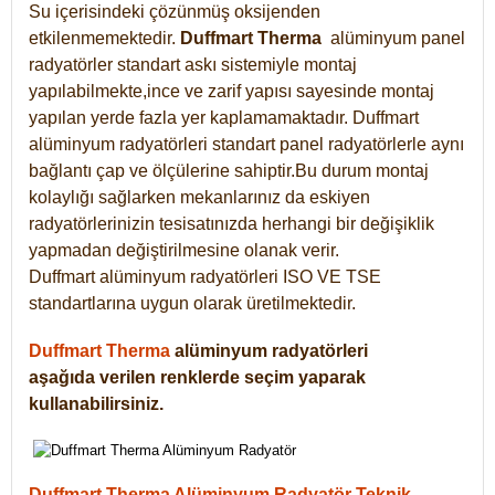
Su içerisindeki çözünmüş oksijenden
etkilenmemektedir.
Duffmart
Therma
alüminyum panel
radyatörler standart askı sistemiyle montaj
yapılabilmekte,ince ve zarif yapısı sayesinde montaj
yapılan yerde fazla yer kaplamamaktadır. Duffmart
alüminyum radyatörleri standart panel radyatörlerle aynı
bağlantı çap ve ölçülerine sahiptir.Bu durum montaj
kolaylığı sağlarken mekanlarınız da eskiyen
radyatörlerinizin tesisatınızda herhangi bir değişiklik
yapmadan değiştirilmesine olanak verir.
Duffmart alüminyum radyatörleri ISO VE TSE
standartlarına uygun olarak üretilmektedir.
Duffmart Therma
alüminyum radyatörleri
aşağıda verilen renklerde seçim yaparak
kullanabilirsiniz.
Duffmart Therma Alüminyum Radyatör Teknik