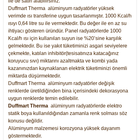
ile de satın alabilirsiniz.
Duffmart Therma alüminyum radyatörler yüksek
verimde ısı transferine uygun tasarlanmıştır. 1000 Kcal/h
ısıyı 0,64 litre su ile vermektedir. Bu değer ile en az su
ihtiyacı gösteren üründür. Panel radyatörlerde 1000
Kcal/h ısı için kullanılan suyun ise %20’sine karşılık
gelmektedir. Bu ise yakıt tüketiminizi asgari seviyelere
çekmekte, katılan inhibitör(tesisatınıza katacağınız
koruyucu sıvı) miktarını azaltmakta ve kombi yada
kazanınızdan kaynaklanan elektrik tüketiminizi önemli
miktarda düşürmektedir.
Duffmart Therma alüminyum radyatörler değişik
renklerde üretildiğinden bina içerisindeki dekorasyona
uygun renklerde temin edilebilir.
Duffmart
Therma
alüminyum radyatörlerde elektro
statik boya kullanıldığından zamanla renk solması söz
konusu değildir.
Alüminyum malzemesi korozyona yüksek dayanım
göstermektedir.