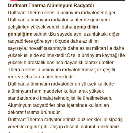
Duffmart Therma Alüminyum Radyatör
Duffmart Therma serisi alüminyum radyatörler diğer
Duffmart alüminyum radyatör serilerine göre yeni
geliştirilen yüksek verimli daha
geniş dilim
genişliğine
sahiptir.Bu sayede aynı uzunluktaki diğer
radyatörlere göre aynı ölçüde daha az dilim
sayısıyla,inovatif tasarımıyla daha az su miktarı ile daha
yüksek ısı elde edilmektedir.Özel alüminyum kaynağı ile
yüksek hidrostatik basınca dayanıklı olarak üretilen
Therma serisi alüminyum radyatörlerimiz çok çeşitli
renk ve ebatlarda üretilmektedir.
Duffmart alüminyum radyatörler en yüksek kalitede
alüminyum ham maddeler kullanılarak yüksek
standartlardaki imalat teknolojisi ile üretilmektedir.
Alüminyum radyatörler bina içerisinde kullanılan
dekoratif ısıtma ürünüdür.
Duffmart Therma radyatörlerimizi düz renkler ile sipariş
verebileceğiniz gibi ahşap desenli natural renklerimiz