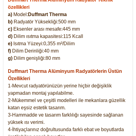
özellikleri
a)
Model:
Duffmart Therma
b)
Radyatör Yüksekliği:500 mm
c)
Eksenler arası mesafe:445 mm
d)
Dilim ısıtma kapasitesi:115 Kcall
e)
Isıtma Yüzeyi:0,355 m²/Dilim
f)
Dilim Derinliği:40 mm
g)
Dilim genişliği:80 mm
Duffmart Therma
Alüminyum Radyatörlerin Üstün
Özellikleri
1-Mevcut radyatörünüzün yerine hiçbir değişiklik
yapmadan montaj yapılabilme.
2-Mükemmel ve çeşitli modelleri ile mekanlara güzellik
katan eşsiz estetik tasarım.
3-Hammadde ve tasarım farklılığı sayesinde sağlanan
yüksek ısı verimi.
4-İhtiyaçlarınız doğrultusunda farklı ebat ve boyutlarda