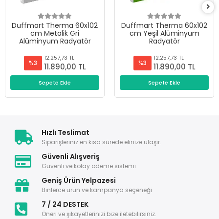
Duffmart Therma 60x102
Duffmart Therma 60x102
cm Metalik Gri
cm Yeşil Alüminyum
Alüminyum Radyatör
Radyatör
12.257,73 TL
12.257,73 TL
%3
%3
11.890,00 TL
11.890,00 TL
Sepete Ekle
Sepete Ekle
Hızlı Teslimat
Siparişleriniz en kısa sürede elinize ulaşır.
Güvenli Alışveriş
Güvenli ve kolay ödeme sistemi
Geniş Ürün Yelpazesi
Binlerce ürün ve kampanya seçeneği
7 / 24 DESTEK
Öneri ve şikayetlerinizi bize iletebilirsiniz.