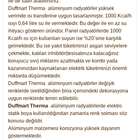
ile de satın alabilirsiniz.
Duffmart Therma alüminyum radyatörler yüksek
verimde ısı transferine uygun tasarlanmıştır. 1000 Kcal/h
ısıyı 0,64 litre su ile vermektedir. Bu değer ile en az su
ihtiyacı gösteren üründür. Panel radyatörlerde 1000
Kcal/h ısı için kullanılan suyun ise %20’sine karşılık
gelmektedir. Bu ise yakıt tüketiminizi asgari seviyelere
çekmekte, katılan inhibitör(tesisatınıza katacağınız
koruyucu sıvı) miktarını azaltmakta ve kombi yada
kazanınızdan kaynaklanan elektrik tüketiminizi önemli
miktarda düşürmektedir.
Duffmart Therma alüminyum radyatörler değişik
renklerde üretildiğinden bina içerisindeki dekorasyona
uygun renklerde temin edilebilir.
Duffmart
Therma
alüminyum radyatörlerde elektro
statik boya kullanıldığından zamanla renk solması söz
konusu değildir.
Alüminyum malzemesi korozyona yüksek dayanım
göstermektedir.