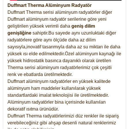
Duffmart Therma Alüminyum Radyatör
Duffmart Therma serisi alüminyum radyatörler diğer
Duffmart alüminyum radyatör serilerine göre yeni
geliştirilen yüksek verimli daha
geniş dilim
genişliğine
sahiptir.Bu sayede aynı uzunluktaki diğer
radyatörlere göre aynı ölçüde daha az dilim
sayısıyla,inovatif tasarımıyla daha az su miktarı ile daha
yüksek ısı elde edilmektedir.Özel alüminyum kaynağı ile
yüksek hidrostatik basınca dayanıklı olarak üretilen
Therma serisi alüminyum radyatörlerimiz çok çeşitli
renk ve ebatlarda üretilmektedir.
Duffmart alüminyum radyatörler en yüksek kalitede
alüminyum ham maddeler kullanılarak yüksek
standartlardaki imalat teknolojisi ile üretilmektedir.
Alüminyum radyatörler bina içerisinde kullanılan
dekoratif ısıtma ürünüdür.
Duffmart Therma radyatörlerimizi düz renkler ile sipariş
verebileceğiniz gibi ahşap desenli natural renklerimiz