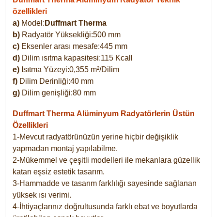
özellikleri
a)
Model:
Duffmart Therma
b)
Radyatör Yüksekliği:500 mm
c)
Eksenler arası mesafe:445 mm
d)
Dilim ısıtma kapasitesi:115 Kcall
e)
Isıtma Yüzeyi:0,355 m²/Dilim
f)
Dilim Derinliği:40 mm
g)
Dilim genişliği:80 mm
Duffmart Therma
Alüminyum Radyatörlerin Üstün
Özellikleri
1-Mevcut radyatörünüzün yerine hiçbir değişiklik
yapmadan montaj yapılabilme.
2-Mükemmel ve çeşitli modelleri ile mekanlara güzellik
katan eşsiz estetik tasarım.
3-Hammadde ve tasarım farklılığı sayesinde sağlanan
yüksek ısı verimi.
4-İhtiyaçlarınız doğrultusunda farklı ebat ve boyutlarda