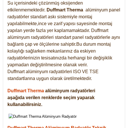
Su içerisindeki çözünmüş oksijenden
etkilenmemektedir.
Duffmart
Therma
alüminyum panel
radyatörler standart askı sistemiyle montaj
yapılabilmekte,ince ve zarif yapısı sayesinde montaj
yapılan yerde fazla yer kaplamamaktadır. Duffmart
alüminyum radyatörleri standart panel radyatörlerle aynı
bağlantı çap ve ölçülerine sahiptir.Bu durum montaj
kolaylığı sağlarken mekanlarınız da eskiyen
radyatörlerinizin tesisatınızda herhangi bir değişiklik
yapmadan değiştirilmesine olanak verir.
Duffmart alüminyum radyatörleri ISO VE TSE
standartlarına uygun olarak üretilmektedir.
Duffmart Therma
alüminyum radyatörleri
aşağıda verilen renklerde seçim yaparak
kullanabilirsiniz.
Duffmart Therma Alüminyum Radyatör Teknik