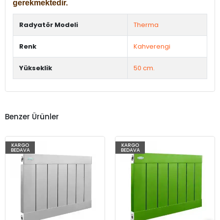
gerekmektedir.
Radyatör Modeli
Therma
Renk
Kahverengi
Yükseklik
50 cm.
Benzer Ürünler
KARGO
KARGO
BEDAVA
BEDAVA