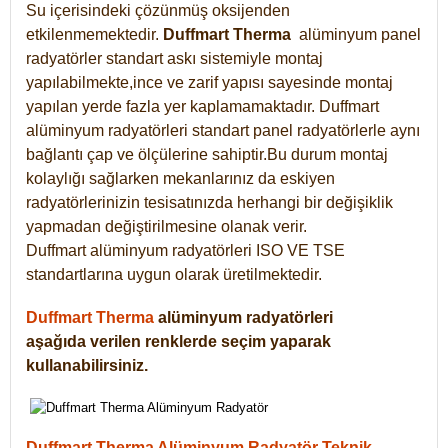
Su içerisindeki çözünmüş oksijenden
etkilenmemektedir.
Duffmart
Therma
alüminyum panel
radyatörler standart askı sistemiyle montaj
yapılabilmekte,ince ve zarif yapısı sayesinde montaj
yapılan yerde fazla yer kaplamamaktadır. Duffmart
alüminyum radyatörleri standart panel radyatörlerle aynı
bağlantı çap ve ölçülerine sahiptir.Bu durum montaj
kolaylığı sağlarken mekanlarınız da eskiyen
radyatörlerinizin tesisatınızda herhangi bir değişiklik
yapmadan değiştirilmesine olanak verir.
Duffmart alüminyum radyatörleri ISO VE TSE
standartlarına uygun olarak üretilmektedir.
Duffmart Therma
alüminyum radyatörleri
aşağıda verilen renklerde seçim yaparak
kullanabilirsiniz.
Duffmart Therma Alüminyum Radyatör Teknik