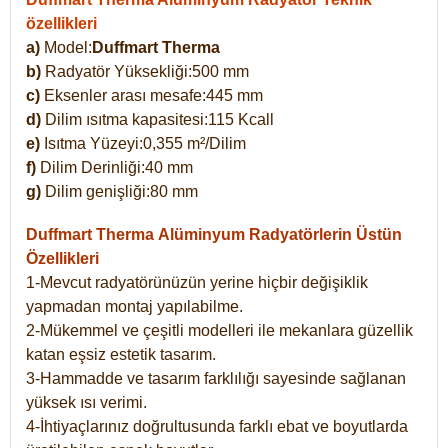
özellikleri
a)
Model:
Duffmart Therma
b)
Radyatör Yüksekliği:500 mm
c)
Eksenler arası mesafe:445 mm
d)
Dilim ısıtma kapasitesi:115 Kcall
e)
Isıtma Yüzeyi:0,355 m²/Dilim
f)
Dilim Derinliği:40 mm
g)
Dilim genişliği:80 mm
Duffmart Therma
Alüminyum Radyatörlerin Üstün
Özellikleri
1-Mevcut radyatörünüzün yerine hiçbir değişiklik
yapmadan montaj yapılabilme.
2-Mükemmel ve çeşitli modelleri ile mekanlara güzellik
katan eşsiz estetik tasarım.
3-Hammadde ve tasarım farklılığı sayesinde sağlanan
yüksek ısı verimi.
4-İhtiyaçlarınız doğrultusunda farklı ebat ve boyutlarda