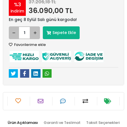
37.206,18 TL
%3
36.090,00 TL
indirim
En geç 8 Eylül Salı günü kargoda!
Sepete Ekle
Favorilerime ekle
Ürün Açıklaması
Garanti ve Teslimat
Taksit Seçenekleri