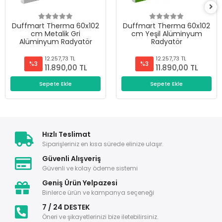
Duffmart Therma 60x102
Duffmart Therma 60x102
cm Metalik Gri
cm Yeşil Alüminyum
Alüminyum Radyatör
Radyatör
12.257,73 TL
12.257,73 TL
%3
%3
11.890,00 TL
11.890,00 TL
Sepete Ekle
Sepete Ekle
Hızlı Teslimat
Siparişleriniz en kısa sürede elinize ulaşır.
Güvenli Alışveriş
Güvenli ve kolay ödeme sistemi
Geniş Ürün Yelpazesi
Binlerce ürün ve kampanya seçeneği
7 / 24 DESTEK
Öneri ve şikayetlerinizi bize iletebilirsiniz.