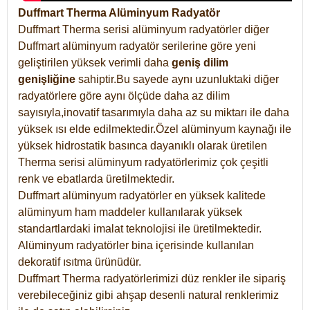
Duffmart Therma Alüminyum Radyatör
Duffmart Therma serisi alüminyum radyatörler diğer
Duffmart alüminyum radyatör serilerine göre yeni
geliştirilen yüksek verimli daha
geniş dilim
genişliğine
sahiptir.Bu sayede aynı uzunluktaki diğer
radyatörlere göre aynı ölçüde daha az dilim
sayısıyla,inovatif tasarımıyla daha az su miktarı ile daha
yüksek ısı elde edilmektedir.Özel alüminyum kaynağı ile
yüksek hidrostatik basınca dayanıklı olarak üretilen
Therma serisi alüminyum radyatörlerimiz çok çeşitli
renk ve ebatlarda üretilmektedir.
Duffmart alüminyum radyatörler en yüksek kalitede
alüminyum ham maddeler kullanılarak yüksek
standartlardaki imalat teknolojisi ile üretilmektedir.
Alüminyum radyatörler bina içerisinde kullanılan
dekoratif ısıtma ürünüdür.
Duffmart Therma radyatörlerimizi düz renkler ile sipariş
verebileceğiniz gibi ahşap desenli natural renklerimiz