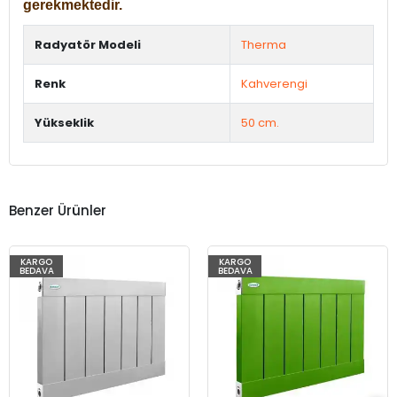
gerekmektedir.
Radyatör Modeli
Therma
Renk
Kahverengi
Yükseklik
50 cm.
Benzer Ürünler
KARGO
KARGO
BEDAVA
BEDAVA