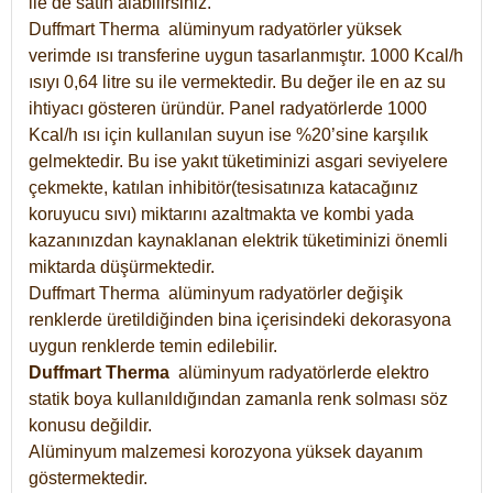
ile de satın alabilirsiniz.
Duffmart Therma alüminyum radyatörler yüksek
verimde ısı transferine uygun tasarlanmıştır. 1000 Kcal/h
ısıyı 0,64 litre su ile vermektedir. Bu değer ile en az su
ihtiyacı gösteren üründür. Panel radyatörlerde 1000
Kcal/h ısı için kullanılan suyun ise %20’sine karşılık
gelmektedir. Bu ise yakıt tüketiminizi asgari seviyelere
çekmekte, katılan inhibitör(tesisatınıza katacağınız
koruyucu sıvı) miktarını azaltmakta ve kombi yada
kazanınızdan kaynaklanan elektrik tüketiminizi önemli
miktarda düşürmektedir.
Duffmart Therma alüminyum radyatörler değişik
renklerde üretildiğinden bina içerisindeki dekorasyona
uygun renklerde temin edilebilir.
Duffmart
Therma
alüminyum radyatörlerde elektro
statik boya kullanıldığından zamanla renk solması söz
konusu değildir.
Alüminyum malzemesi korozyona yüksek dayanım
göstermektedir.